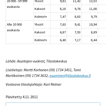
20 000 - 59 999
Yksiöt
9,82
11,42
13,53
asukasta
Kaksiot
8,18
9,76
11,00
Kolmiot+
7,47
8,63
9,79
Alle 20 000
Yksiöt
7,63
9,41
10,94
asukasta
Kaksiot
6,87
7,93
8,89
Kolmiot+
6,40
7,17
8,44
Lähde: Asuntojen vuokrat, Tilastokeskus
Lisätietoja: Martti Korhonen (09) 1734 3451, Tomi
Martikainen (09) 1734 3632,
asuminen@tilastokeskus.fi
Vastaava tilastojohtaja: Kari Molnar
Päivitetty 4.11. 2011