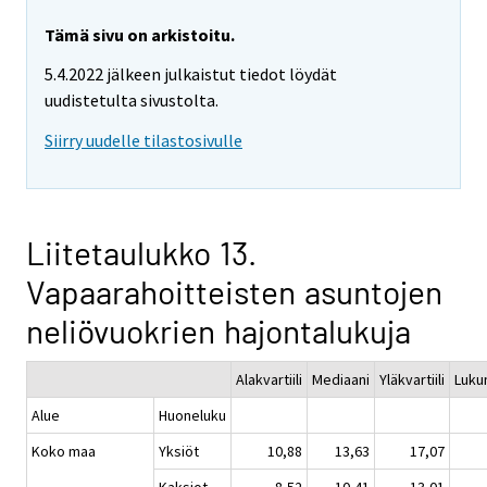
Tämä sivu on arkistoitu.
5.4.2022 jälkeen julkaistut tiedot löydät
uudistetulta sivustolta.
Siirry uudelle tilastosivulle
Liitetaulukko 13.
Vapaarahoitteisten asuntojen
neliövuokrien hajontalukuja
Alakvartiili
Mediaani
Yläkvartiili
Luku
Alue
Huoneluku
Koko maa
Yksiöt
10,88
13,63
17,07