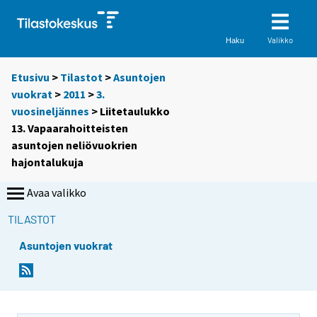
Valikko
Haku
Etusivu
>
Tilastot
>
Asuntojen
vuokrat
>
2011
>
3.
vuosineljännes
> Liitetaulukko
13. Vapaarahoitteisten
asuntojen neliövuokrien
hajontalukuja
Avaa valikko
TILASTOT
Asuntojen vuokrat