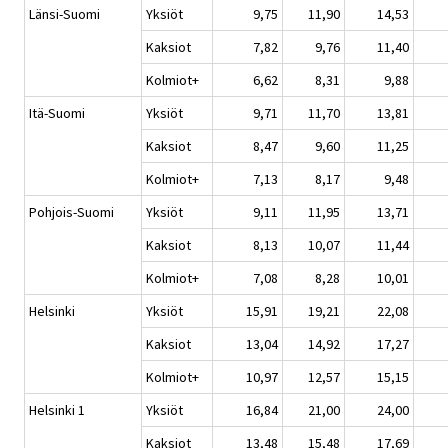
Länsi-Suomi
Yksiöt
9,75
11,90
14,53
Kaksiot
7,82
9,76
11,40
Kolmiot+
6,62
8,31
9,88
Itä-Suomi
Yksiöt
9,71
11,70
13,81
Kaksiot
8,47
9,60
11,25
Kolmiot+
7,13
8,17
9,48
Pohjois-Suomi
Yksiöt
9,11
11,95
13,71
Kaksiot
8,13
10,07
11,44
Kolmiot+
7,08
8,28
10,01
Helsinki
Yksiöt
15,91
19,21
22,08
Kaksiot
13,04
14,92
17,27
Kolmiot+
10,97
12,57
15,15
Helsinki 1
Yksiöt
16,84
21,00
24,00
Kaksiot
13,48
15,48
17,69