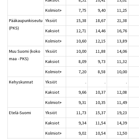
Kaksiot
8,52
10,41
13,01
Kolmiot+
7,75
9,40
11,25
Pääkaupunkiseutu
Yksiöt
15,38
18,67
21,38
(PKS)
Kaksiot
12,71
14,46
16,76
Kolmiot+
10,60
12,15
13,89
Muu Suomi (koko
Yksiöt
10,00
11,88
14,06
maa - PKS)
Kaksiot
8,09
9,73
11,32
Kolmiot+
7,20
8,58
10,00
Kehyskunnat
Yksiöt
.
.
.
Kaksiot
9,66
10,37
12,08
Kolmiot+
9,31
10,35
11,49
Etelä-Suomi
Yksiöt
11,73
15,37
19,23
Kaksiot
9,34
11,54
14,39
Kolmiot+
9,02
10,54
12,50