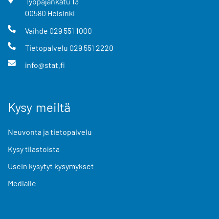
Työpajankatu
13
00580
Helsinki
Vaihde
029 551 1000
Tietopalvelu
029 551 2220
info@stat.fi
Kysy meiltä
Neuvonta ja tietopalvelu
Kysy tilastoista
Usein kysytyt kysymykset
Medialle