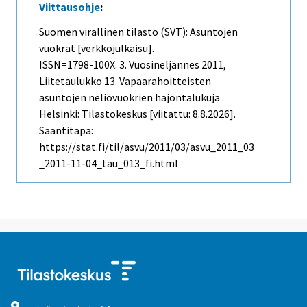
Viittausohje
:
Suomen virallinen tilasto (SVT): Asuntojen
vuokrat [verkkojulkaisu].
ISSN=1798-100X.
3. Vuosineljännes
2011,
Liitetaulukko 13. Vapaarahoitteisten
asuntojen neliövuokrien hajontalukuja .
Helsinki: Tilastokeskus [viitattu: 8.8.2026].
Saantitapa:
https://stat.fi/til/asvu/2011/03/asvu_2011_03
_2011-11-04_tau_013_fi.html