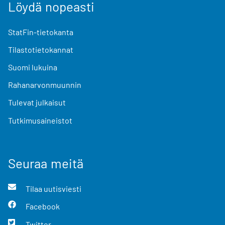
Löydä nopeasti
StatFin-tietokanta
Tilastotietokannat
Suomi lukuina
Rahanarvonmuunnin
Tulevat julkaisut
Tutkimusaineistot
Seuraa meitä
Tilaa uutisviesti
Facebook
Twitter