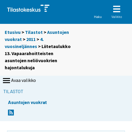
Valikko
Haku
Etusivu
>
Tilastot
>
Asuntojen
vuokrat
>
2011
>
4.
vuosineljännes
> Liitetaulukko
13. Vapaarahoitteisten
asuntojen neliövuokrien
hajontalukuja
Avaa valikko
TILASTOT
Asuntojen vuokrat