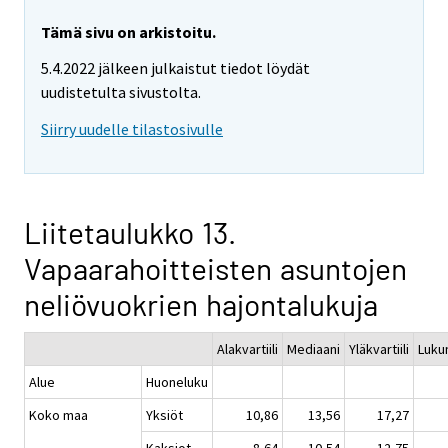
Tämä sivu on arkistoitu.
5.4.2022 jälkeen julkaistut tiedot löydät
uudistetulta sivustolta.
Siirry uudelle tilastosivulle
Liitetaulukko 13.
Vapaarahoitteisten asuntojen
neliövuokrien hajontalukuja
Alakvartiili
Mediaani
Yläkvartiili
Luku
Alue
Huoneluku
Koko maa
Yksiöt
10,86
13,56
17,27