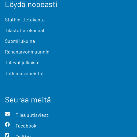
Löydä nopeasti
StatFin-tietokanta
Tilastotietokannat
Suomi lukuina
Rahanarvonmuunnin
Tulevat julkaisut
Tutkimusaineistot
Seuraa meitä
Tilaa uutisviesti
Facebook
Twitter