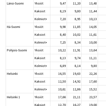
Länsi-Suomi
Yksiöt
9,47
11,20
13,48
Kaksiot
8,19
9,80
11,44
Kolmiot+
7,20
8,95
10,13
Itä-Suomi
Yksiöt
9,98
11,85
14,05
Kaksiot
8,40
10,02
11,61
Kolmiot+
7,25
8,34
10,00
Pohjois-Suomi
Yksiöt
10,22
11,91
13,64
Kaksiot
8,13
9,74
11,11
Kolmiot+
6,89
8,14
9,80
Helsinki
Yksiöt
16,55
19,63
22,26
Kaksiot
12,50
14,92
17,60
Kolmiot+
10,61
12,86
15,52
Helsinki 1
Yksiöt
17,66
21,11
23,57
Kaksiot
12,70
16,27
19,00