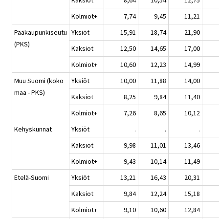
Kaksiot
8,64
10,54
12,75
Kolmiot+
7,74
9,45
11,21
Pääkaupunkiseutu
Yksiöt
15,91
18,74
21,90
(PKS)
Kaksiot
12,50
14,65
17,00
Kolmiot+
10,60
12,23
14,99
Muu Suomi (koko
Yksiöt
10,00
11,88
14,00
maa - PKS)
Kaksiot
8,25
9,84
11,40
Kolmiot+
7,26
8,65
10,12
Kehyskunnat
Yksiöt
.
.
.
Kaksiot
9,98
11,01
13,46
Kolmiot+
9,43
10,14
11,49
Etelä-Suomi
Yksiöt
13,21
16,43
20,31
Kaksiot
9,84
12,24
15,18
Kolmiot+
9,10
10,60
12,84