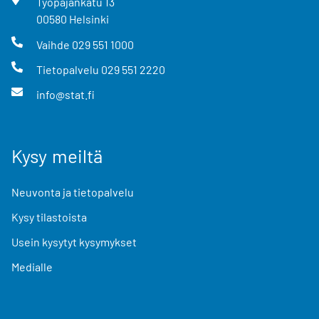
Työpajankatu
13
00580
Helsinki
Vaihde
029 551 1000
Tietopalvelu
029 551 2220
info@stat.fi
Kysy meiltä
Neuvonta ja tietopalvelu
Kysy tilastoista
Usein kysytyt kysymykset
Medialle