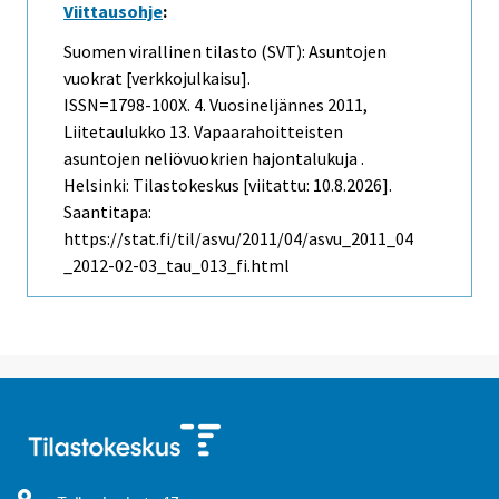
Viittausohje
:
Suomen virallinen tilasto (SVT): Asuntojen
vuokrat [verkkojulkaisu].
ISSN=1798-100X.
4. Vuosineljännes
2011,
Liitetaulukko 13. Vapaarahoitteisten
asuntojen neliövuokrien hajontalukuja .
Helsinki: Tilastokeskus [viitattu: 10.8.2026].
Saantitapa:
https://stat.fi/til/asvu/2011/04/asvu_2011_04
_2012-02-03_tau_013_fi.html