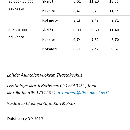
20 000 - 59 999
Yksiöt
9,62
11,20
13,53
asukasta
Kaksiot
8,42
9,78
11,35
Kolmiot+
7,28
8,48
9,72
Alle 20 000
Yksiöt
8,09
9,69
11,40
asukasta
Kaksiot
6,74
7,82
8,70
Kolmiot+
6,31
7,47
8,64
Lähde: Asuntojen vuokrat, Tilastokeskus
Lisätietoja: Martti Korhonen 09 1734 3451, Tomi
Martikainen 09 1734 3632,
asuminen@tilastokeskus.fi
Vastaava tilastojohtaja: Kari Molnar
Päivitetty 3.2.2012