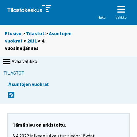
Valikko
Haku
Etusivu
>
Tilastot
>
Asuntojen
vuokrat
>
2011
>
4.
vuosineljännes
Avaa valikko
TILASTOT
Asuntojen vuokrat
Tämä sivu on arkistoitu.
5.4.2022 jälkeen julkaistut tiedot löydät