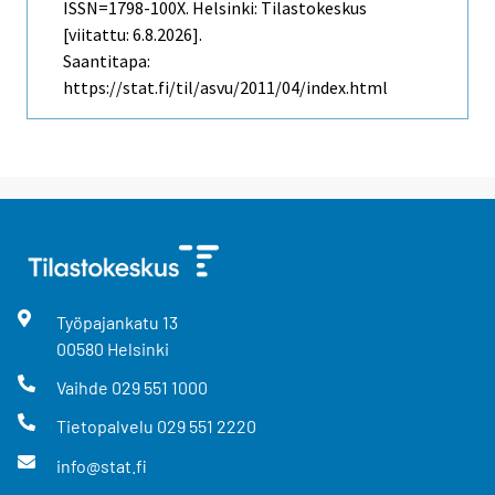
ISSN=1798-100X. Helsinki: Tilastokeskus
[viitattu: 6.8.2026].
Saantitapa:
https://stat.fi/til/asvu/2011/04/index.html
Työpajankatu
13
00580
Helsinki
Vaihde
029 551 1000
Tietopalvelu
029 551 2220
info@stat.fi