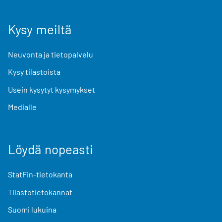
Kysy meiltä
Neuvonta ja tietopalvelu
Kysy tilastoista
Usein kysytyt kysymykset
Medialle
Löydä nopeasti
StatFin-tietokanta
Tilastotietokannat
Suomi lukuina