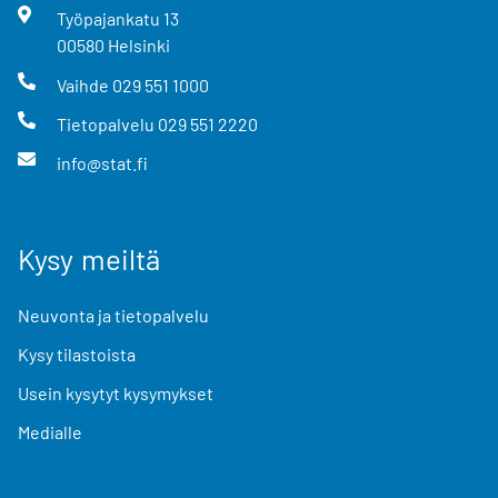
Työpajankatu
13
00580
Helsinki
Vaihde
029 551 1000
Tietopalvelu
029 551 2220
info@stat.fi
Kysy meiltä
Neuvonta ja tietopalvelu
Kysy tilastoista
Usein kysytyt kysymykset
Medialle