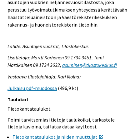
asuntojen vuokrien neljännesvuositilastosta, joka
perustuu työvoimatutkimuksen yhteydessä kerättävään
haastatteluaineistoon ja Väestörekisterikeskuksen
rakennus- ja huoneistorekisterin tietoihin.
Lähde: Asuntojen vuokrat, Tilastokeskus
Lisätietoja: Martti Korhonen 09 1734 3451, Tomi
Martikainen 09 1734 3632,
asuminen@tilastokeskus.fi
Vastaava tilastojohtaja: Kari Molnar
Julkaisu pdf-muodossa
(496,9 kt)
Taulukot
Tietokantataulukot
Poimi tarvitsemiasi tietoja taulukoiksi, tarkastele
tietoja kuvioina, tai lataa dataa käyttöösi.
Tietokantataulukot ja niiden muuttujat