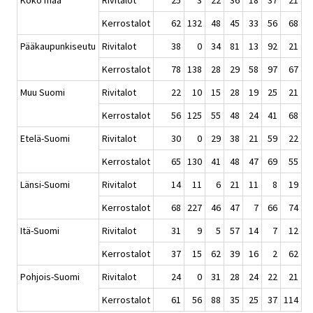
Koko maa
Rivitalot
25
3
22
36
18
37
21
Kerrostalot
62
132
48
45
33
56
68
Pääkaupunkiseutu
Rivitalot
38
0
34
81
13
92
21
Kerrostalot
78
138
28
29
58
97
67
Muu Suomi
Rivitalot
22
10
15
28
19
25
21
Kerrostalot
56
125
55
48
24
41
68
Etelä-Suomi
Rivitalot
30
0
29
38
21
59
22
Kerrostalot
65
130
41
48
47
69
55
Länsi-Suomi
Rivitalot
14
11
6
21
11
8
19
Kerrostalot
68
227
46
47
7
66
74
Itä-Suomi
Rivitalot
31
9
5
57
14
7
12
Kerrostalot
37
15
62
39
16
2
62
Pohjois-Suomi
Rivitalot
24
0
31
28
24
22
21
Kerrostalot
61
56
88
35
25
37
114