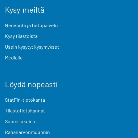
Kysy meiltä
Neuvonta ja tietopalvelu
Kysy tilastoista
Usein kysytyt kysymykset
Medialle
Löydä nopeasti
StatFin-tietokanta
Tilastotietokannat
Suomi lukuina
Rahanarvonmuunnin