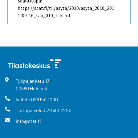
Saantitapa:
https://stat.fi/til/asyta/2010/asyta_2010_201
1-09-16_tau_010_fi.html
Työpajankatu
13
00580
Helsinki
Vaihde
029 551 1000
Tietopalvelu
029 551 2220
info@stat.fi