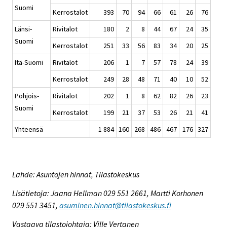
Suomi
Kerrostalot
393
70
94
66
61
26
76
Länsi-
Rivitalot
180
2
8
44
67
24
35
Suomi
Kerrostalot
251
33
56
83
34
20
25
Itä-Suomi
Rivitalot
206
1
7
57
78
24
39
Kerrostalot
249
28
48
71
40
10
52
Pohjois-
Rivitalot
202
1
8
62
82
26
23
Suomi
Kerrostalot
199
21
37
53
26
21
41
Yhteensä
1 884
160
268
486
467
176
327
Lähde: Asuntojen hinnat, Tilastokeskus
Lisätietoja: Jaana Hellman 029 551 2661, Martti Korhonen
029 551 3451,
asuminen.hinnat@tilastokeskus.fi
Vastaava tilastojohtaja: Ville Vertanen