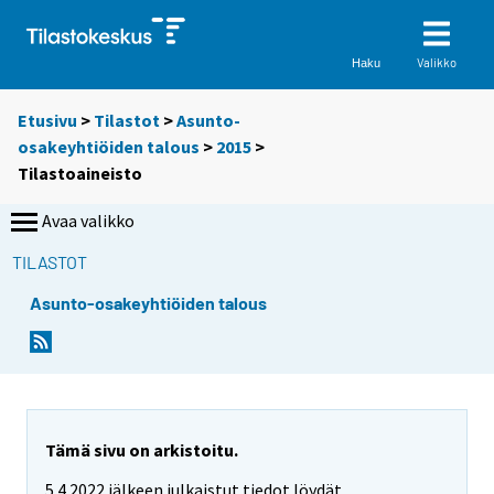
Valikko
Haku
Etusivu
>
Tilastot
>
Asunto-
osakeyhtiöiden talous
>
2015
>
Tilastoaineisto
Avaa valikko
TILASTOT
Asunto-osakeyhtiöiden talous
Tämä sivu on arkistoitu.
5.4.2022 jälkeen julkaistut tiedot löydät