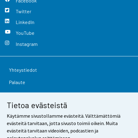
Facebook
Twitter
LinkedIn
YouTube
Instagram
Yhteystiedot
Palaute
Käyttöehdot
Tietoa evästeistä
Tietosuoja
Käytämme sivustollamme evästeitä. Välttämättömiä
Saavutettavuus
evästeitä tarvitaan, jotta sivusto toimii oikein. Muita
evästeitä tarvitaan videoiden, podcastien ja
Tietoa sivustosta