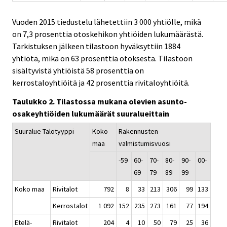
Vuoden 2015 tiedustelu lähetettiin 3 000 yhtiölle, mikä
on 7,3 prosenttia otoskehikon yhtiöiden lukumäärästä.
Tarkistuksen jälkeen tilastoon hyväksyttiin 1884
yhtiötä, mikä on 63 prosenttia otoksesta. Tilastoon
sisältyvistä yhtiöistä 58 prosenttia on
kerrostaloyhtiöitä ja 42 prosenttia rivitaloyhtiöitä.
Taulukko 2. Tilastossa mukana olevien asunto-
osakeyhtiöiden lukumäärät suuralueittain
Suuralue Talotyyppi
Koko
Rakennusten
maa
valmistumisvuosi
-59
60-
70-
80-
90-
00-
69
79
89
99
Koko maa
Rivitalot
792
8
33
213
306
99
133
Kerrostalot
1 092
152
235
273
161
77
194
Etelä-
Rivitalot
204
4
10
50
79
25
36