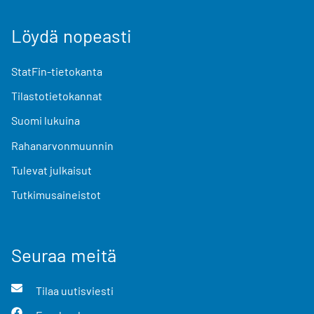
Löydä nopeasti
StatFin-tietokanta
Tilastotietokannat
Suomi lukuina
Rahanarvonmuunnin
Tulevat julkaisut
Tutkimusaineistot
Seuraa meitä
Tilaa uutisviesti