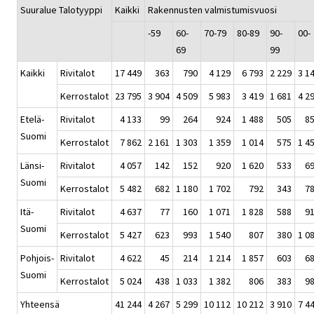
Suuralue Talotyyppi
Kaikki
Rakennusten valmistumisvuosi
-59
60-
70-79
80-89
90-
00-
69
99
Kaikki
Rivitalot
17 449
363
790
4 129
6 793
2 229
3 1
Kerrostalot
23 795
3 904
4 509
5 983
3 419
1 681
4 2
Etelä-
Rivitalot
4 133
99
264
924
1 488
505
8
Suomi
Kerrostalot
7 862
2 161
1 303
1 359
1 014
575
1 4
Länsi-
Rivitalot
4 057
142
152
920
1 620
533
6
Suomi
Kerrostalot
5 482
682
1 180
1 702
792
343
7
Itä-
Rivitalot
4 637
77
160
1 071
1 828
588
9
Suomi
Kerrostalot
5 427
623
993
1 540
807
380
1 0
Pohjois-
Rivitalot
4 622
45
214
1 214
1 857
603
6
Suomi
Kerrostalot
5 024
438
1 033
1 382
806
383
9
Yhteensä
41 244
4 267
5 299
10 112
10 212
3 910
7 4