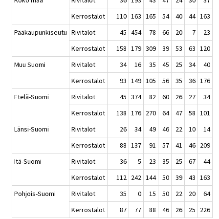
Koko maa
Rivitalot
36
193
43
47
24
30
37
Kerrostalot
110
163
165
54
40
44
163
Pääkaupunkiseutu
Rivitalot
45
454
78
66
20
7
23
Kerrostalot
158
179
309
39
53
63
120
Muu Suomi
Rivitalot
34
16
35
45
25
34
40
Kerrostalot
93
149
105
56
35
36
176
Etelä-Suomi
Rivitalot
45
374
82
60
26
27
34
Kerrostalot
138
176
270
64
47
58
101
Länsi-Suomi
Rivitalot
26
34
49
46
22
10
14
Kerrostalot
88
137
91
57
41
46
209
Itä-Suomi
Rivitalot
36
5
23
35
25
67
44
Kerrostalot
112
242
144
50
39
43
163
Pohjois-Suomi
Rivitalot
35
0
15
50
22
20
64
Kerrostalot
87
77
88
46
26
25
226