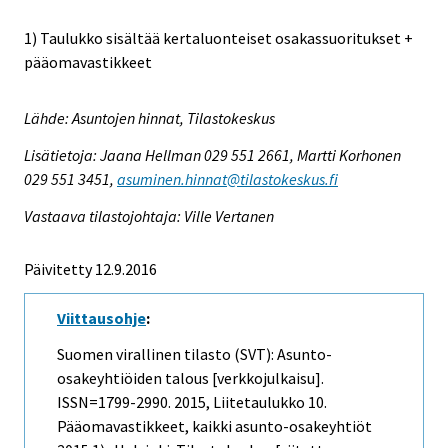
1) Taulukko sisältää kertaluonteiset osakassuoritukset +
pääomavastikkeet
Lähde: Asuntojen hinnat, Tilastokeskus
Lisätietoja: Jaana Hellman 029 551 2661, Martti Korhonen
029 551 3451,
asuminen.hinnat@tilastokeskus.fi
Vastaava tilastojohtaja: Ville Vertanen
Päivitetty 12.9.2016
Viittausohje
:
Suomen virallinen tilasto (SVT): Asunto-
osakeyhtiöiden talous [verkkojulkaisu].
ISSN=1799-2990. 2015, Liitetaulukko 10.
Pääomavastikkeet, kaikki asunto-osakeyhtiöt