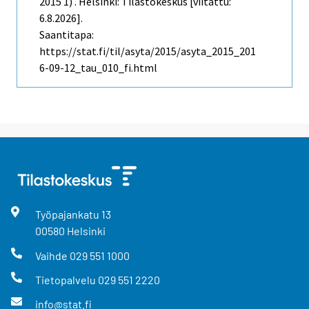
2015 1) . Helsinki: Tilastokeskus [viitattu:
6.8.2026].
Saantitapa:
https://stat.fi/til/asyta/2015/asyta_2015_201
6-09-12_tau_010_fi.html
Työpajankatu
13
00580
Helsinki
Vaihde
029 551 1000
Tietopalvelu
029 551 2220
info@stat.fi