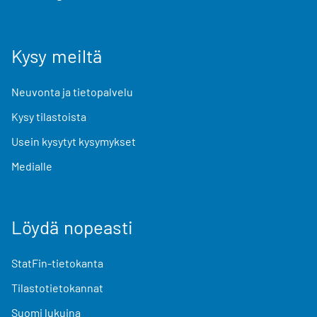
Kysy meiltä
Neuvonta ja tietopalvelu
Kysy tilastoista
Usein kysytyt kysymykset
Medialle
Löydä nopeasti
StatFin-tietokanta
Tilastotietokannat
Suomi lukuina