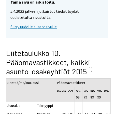
Tämä sivu on arkistoitu.
5.4.2022 jälkeen julkaistut tiedot löydät
uudistetulta sivustolta.
Siirry uudelle tilastosivulle
Liitetaulukko 10.
Pääomavastikkeet, kaikki
1)
asunto-osakeyhtiöt 2015
Senttiä/m2/kuukausi
Pääomavastikkeet
Kaikki
-59
60-
70-
80-
90-
00-
69
79
89
99
Suuralue
Talotyyppi