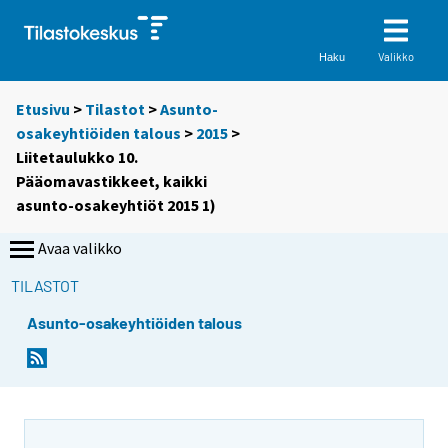
Valikko
Haku
Etusivu
>
Tilastot
>
Asunto-
osakeyhtiöiden talous
>
2015
>
Liitetaulukko 10.
Pääomavastikkeet, kaikki
asunto-osakeyhtiöt 2015 1)
Avaa valikko
TILASTOT
Asunto-osakeyhtiöiden talous