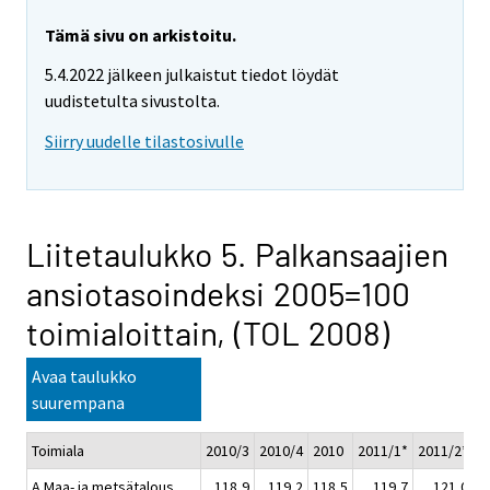
Tämä sivu on arkistoitu.
5.4.2022 jälkeen julkaistut tiedot löydät
uudistetulta sivustolta.
Siirry uudelle tilastosivulle
Liitetaulukko 5. Palkansaajien
ansiotasoindeksi 2005=100
toimialoittain, (TOL 2008)
Avaa taulukko
suurempana
Toimiala
2010/3
2010/4
2010
2011/1*
2011/2*
2
A Maa- ja metsätalous
118,9
119,2
118,5
119,7
121,0