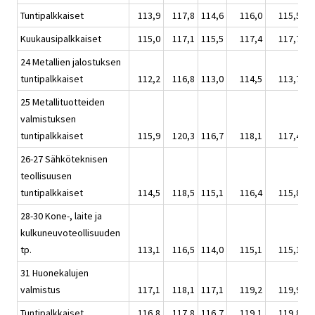
Tuntipalkkaiset
113,9
117,8
114,6
116,0
115,5
Kuukausipalkkaiset
115,0
117,1
115,5
117,4
117,7
24 Metallien jalostuksen
tuntipalkkaiset
112,2
116,8
113,0
114,5
113,7
25 Metallituotteiden
valmistuksen
tuntipalkkaiset
115,9
120,3
116,7
118,1
117,4
26-27 Sähköteknisen
teollisuusen
tuntipalkkaiset
114,5
118,5
115,1
116,4
115,8
28-30 Kone-, laite ja
kulkuneuvoteollisuuden
tp.
113,1
116,5
114,0
115,1
115,1
31 Huonekalujen
valmistus
117,1
118,1
117,1
119,2
119,9
Tuntipalkkaiset
116,8
117,8
116,7
119,1
119,8