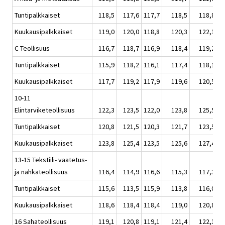
Tuntipalkkaiset
118,5
117,6
117,7
118,5
118,8
Kuukausipalkkaiset
119,0
120,0
118,8
120,3
122,1
C Teollisuus
116,7
118,7
116,9
118,4
119,2
Tuntipalkkaiset
115,9
118,2
116,1
117,4
118,1
Kuukausipalkkaiset
117,7
119,2
117,9
119,6
120,5
10-11
Elintarviketeollisuus
122,3
123,5
122,0
123,8
125,5
Tuntipalkkaiset
120,8
121,5
120,3
121,7
123,5
Kuukausipalkkaiset
123,8
125,4
123,5
125,6
127,4
13-15 Tekstiili- vaatetus-
ja nahkateollisuus
116,4
114,9
116,6
115,3
117,3
Tuntipalkkaiset
115,6
113,5
115,9
113,8
116,0
Kuukausipalkkaiset
118,6
118,4
118,4
119,0
120,8
16 Sahateollisuus
119,1
120,8
119,1
121,4
122,1