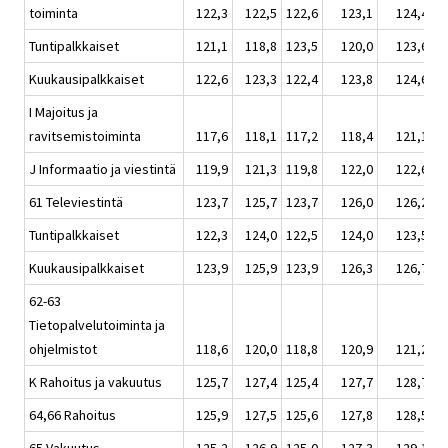
toiminta
122,3
122,5
122,6
123,1
124,4
Tuntipalkkaiset
121,1
118,8
123,5
120,0
123,6
Kuukausipalkkaiset
122,6
123,3
122,4
123,8
124,6
I Majoitus ja
ravitsemistoiminta
117,6
118,1
117,2
118,4
121,1
J Informaatio ja viestintä
119,9
121,3
119,8
122,0
122,6
61 Televiestintä
123,7
125,7
123,7
126,0
126,2
Tuntipalkkaiset
122,3
124,0
122,5
124,0
123,5
Kuukausipalkkaiset
123,9
125,9
123,9
126,3
126,7
62-63
Tietopalvelutoiminta ja
ohjelmistot
118,6
120,0
118,8
120,9
121,2
K Rahoitus ja vakuutus
125,7
127,4
125,4
127,7
128,7
64,66 Rahoitus
125,9
127,5
125,6
127,8
128,5