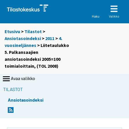
Valikko
Haku
Etusivu
>
Tilastot
>
Ansiotasoindeksi
>
2011
>
4.
vuosineljännes
> Liitetaulukko
5. Palkansaajien
ansiotasoindeksi 2005=100
toimialoittain, (TOL 2008)
Avaa valikko
TILASTOT
Ansiotasoindeksi