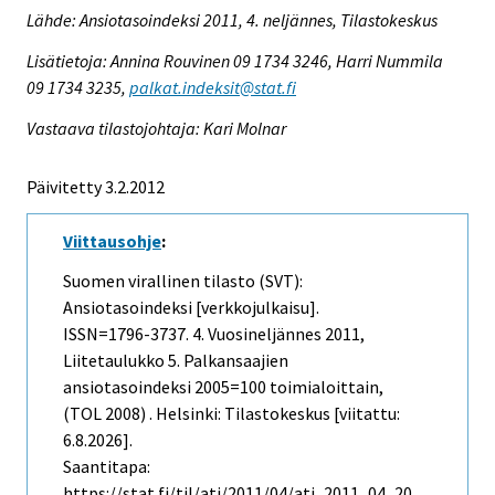
Lähde: Ansiotasoindeksi 2011, 4. neljännes, Tilastokeskus
Lisätietoja: Annina Rouvinen 09 1734 3246, Harri Nummila
09 1734 3235,
palkat.indeksit@stat.fi
Vastaava tilastojohtaja: Kari Molnar
Päivitetty 3.2.2012
Viittausohje
:
Suomen virallinen tilasto (SVT):
Ansiotasoindeksi [verkkojulkaisu].
ISSN=1796-3737.
4. Vuosineljännes
2011,
Liitetaulukko 5. Palkansaajien
ansiotasoindeksi 2005=100 toimialoittain,
(TOL 2008) . Helsinki: Tilastokeskus [viitattu:
6.8.2026].
Saantitapa:
https://stat.fi/til/ati/2011/04/ati_2011_04_20