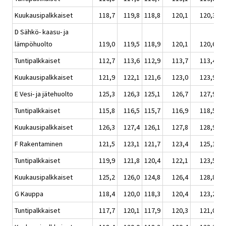
Kuukausipalkkaiset
118,7
119,8
118,8
120,1
120,3
D Sähkö- kaasu- ja
lämpöhuolto
119,0
119,5
118,9
120,1
120,6
Tuntipalkkaiset
112,7
113,6
112,9
113,7
113,4
Kuukausipalkkaiset
121,9
122,1
121,6
123,0
123,9
E Vesi- ja jätehuolto
125,3
126,3
125,1
126,7
127,9
Tuntipalkkaiset
115,8
116,5
115,7
116,9
118,5
Kuukausipalkkaiset
126,3
127,4
126,1
127,8
128,9
F Rakentaminen
121,5
123,1
121,7
123,4
125,1
Tuntipalkkaiset
119,9
121,8
120,4
122,1
123,5
Kuukausipalkkaiset
125,2
126,0
124,8
126,4
128,8
G Kauppa
118,4
120,0
118,3
120,4
123,2
Tuntipalkkaiset
117,7
120,1
117,9
120,3
121,0