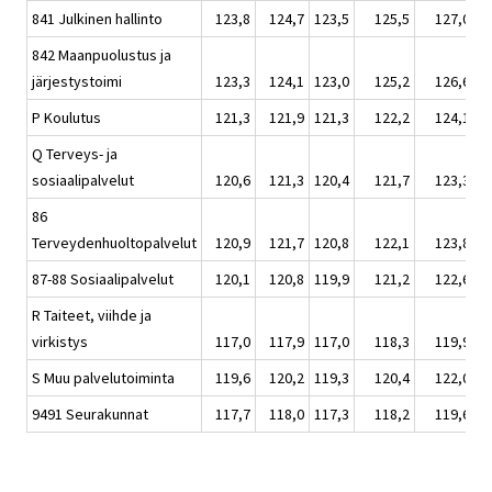
841 Julkinen hallinto
123,8
124,7
123,5
125,5
127,0
842 Maanpuolustus ja
järjestystoimi
123,3
124,1
123,0
125,2
126,6
P Koulutus
121,3
121,9
121,3
122,2
124,1
Q Terveys- ja
sosiaalipalvelut
120,6
121,3
120,4
121,7
123,3
86
Terveydenhuoltopalvelut
120,9
121,7
120,8
122,1
123,8
87-88 Sosiaalipalvelut
120,1
120,8
119,9
121,2
122,6
R Taiteet, viihde ja
virkistys
117,0
117,9
117,0
118,3
119,9
S Muu palvelutoiminta
119,6
120,2
119,3
120,4
122,0
9491 Seurakunnat
117,7
118,0
117,3
118,2
119,6