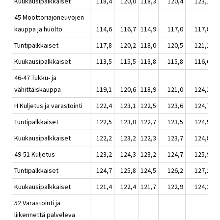
Kuukausipalkkaiset
118,4
120,0
118,3
120,4
123,2
45 Moottoriajoneuvojen
kauppa ja huolto
114,6
116,7
114,9
117,0
117,8
Tuntipalkkaiset
117,8
120,2
118,0
120,5
121,1
Kuukausipalkkaiset
113,5
115,5
113,8
115,8
116,6
46-47 Tukku- ja
vähittäiskauppa
119,1
120,6
118,9
121,0
124,1
H Kuljetus ja varastointi
122,4
123,1
122,5
123,6
124,7
Tuntipalkkaiset
122,5
123,0
122,7
123,5
124,5
Kuukausipalkkaiset
122,2
123,2
122,3
123,7
124,8
49-51 Kuljetus
123,2
124,3
123,2
124,7
125,9
Tuntipalkkaiset
124,7
125,8
124,5
126,2
127,2
Kuukausipalkkaiset
121,4
122,4
121,7
122,9
124,3
52 Varastointi ja
liikennettä palveleva