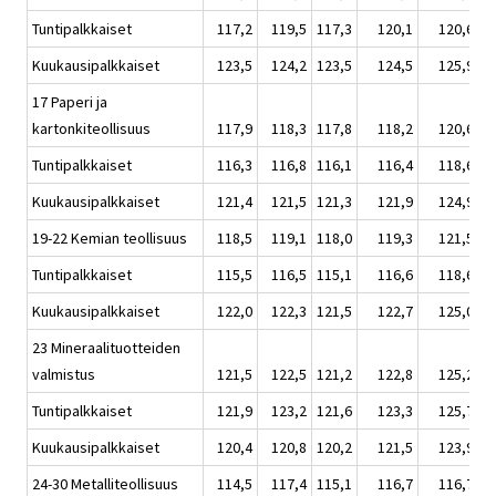
Tuntipalkkaiset
117,2
119,5
117,3
120,1
120,6
Kuukausipalkkaiset
123,5
124,2
123,5
124,5
125,9
17 Paperi ja
kartonkiteollisuus
117,9
118,3
117,8
118,2
120,6
Tuntipalkkaiset
116,3
116,8
116,1
116,4
118,6
Kuukausipalkkaiset
121,4
121,5
121,3
121,9
124,9
19-22 Kemian teollisuus
118,5
119,1
118,0
119,3
121,5
Tuntipalkkaiset
115,5
116,5
115,1
116,6
118,6
Kuukausipalkkaiset
122,0
122,3
121,5
122,7
125,0
23 Mineraalituotteiden
valmistus
121,5
122,5
121,2
122,8
125,2
Tuntipalkkaiset
121,9
123,2
121,6
123,3
125,7
Kuukausipalkkaiset
120,4
120,8
120,2
121,5
123,9
24-30 Metalliteollisuus
114,5
117,4
115,1
116,7
116,7