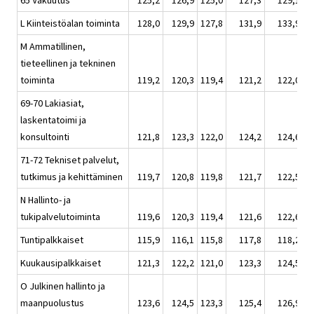
65 Vakuutus
125,2
126,9
125,0
127,3
129,1
L Kiinteistöalan toiminta
128,0
129,9
127,8
131,9
133,9
M Ammatillinen,
tieteellinen ja tekninen
toiminta
119,2
120,3
119,4
121,2
122,0
69-70 Lakiasiat,
laskentatoimi ja
konsultointi
121,8
123,3
122,0
124,2
124,6
71-72 Tekniset palvelut,
tutkimus ja kehittäminen
119,7
120,8
119,8
121,7
122,5
N Hallinto- ja
tukipalvelutoiminta
119,6
120,3
119,4
121,6
122,6
Tuntipalkkaiset
115,9
116,1
115,8
117,8
118,2
Kuukausipalkkaiset
121,3
122,2
121,0
123,3
124,5
O Julkinen hallinto ja
maanpuolustus
123,6
124,5
123,3
125,4
126,9