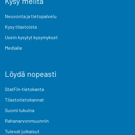
Kysy meiltä
Neuvonta ja tietopalvelu
Kysy tilastoista
Usein kysytyt kysymykset
Medialle
Löydä nopeasti
StatFin-tietokanta
Tilastotietokannat
Suomi lukuina
Rahanarvonmuunnin
Tulevat julkaisut