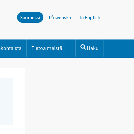
Suomeksi
På svenska
In English
nkohtaista
Tietoa meistä
Haku