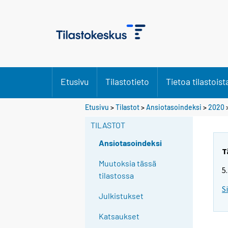
Etusivu
Tilastotieto
Tietoa tilastoist
Etusivu
>
Tilastot
>
Ansiotasoindeksi
>
2020
TILASTOT
Ansiotasoindeksi
T
Muutoksia tässä
5
tilastossa
S
Julkistukset
Katsaukset