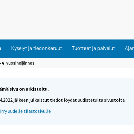
a
Kyselyt ja tiedonkeruut
Tuotteet ja palvelut
Aja
>
4. vuosineljännes
ämä sivu on arkistoitu.
.4.2022 jälkeen julkaistut tiedot löydät uudistetulta sivustolta.
iirry uudelle tilastosivulle