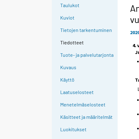
Taulukot
An
vu
Kuviot
Tietojen tarkentuminen
202
Tiedotteet
4.
J
Tuote- ja palvelutarjonta
Kuvaus
T
Käyttö
Laatuselosteet
Menetelmäselosteet
Käsitteet ja määritelmät
Luokitukset