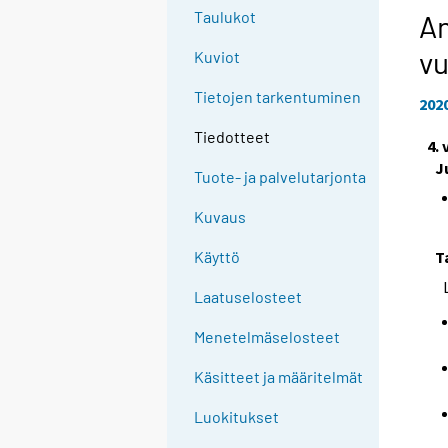
Taulukot
An
vu
Kuviot
Tietojen tarkentuminen
202
Tiedotteet
4.
J
Tuote- ja palvelutarjonta
Kuvaus
T
Käyttö
Laatuselosteet
Menetelmäselosteet
Käsitteet ja määritelmät
Luokitukset