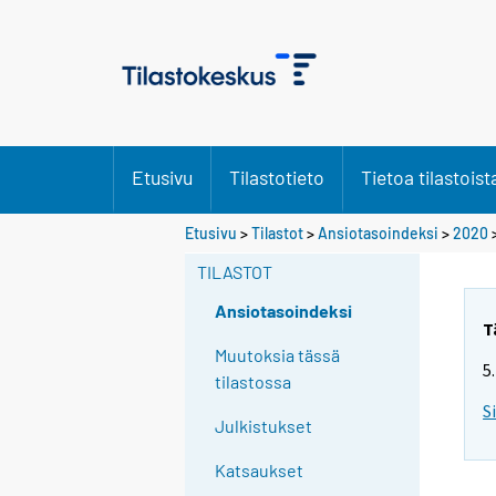
Etusivu
Tilastotieto
Tietoa tilastoist
Etusivu
>
Tilastot
>
Ansiotasoindeksi
>
2020
TILASTOT
Ansiotasoindeksi
T
Muutoksia tässä
5
tilastossa
S
Julkistukset
Katsaukset