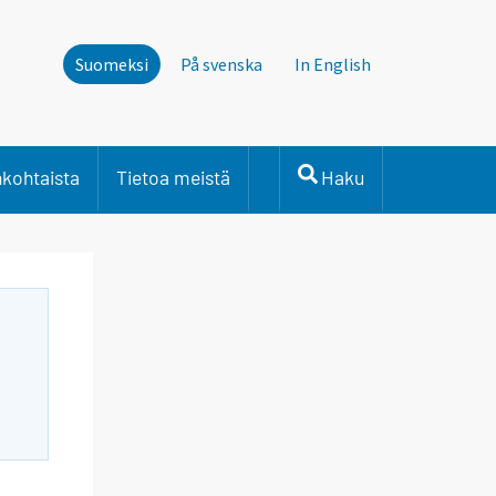
Suomeksi
På svenska
In English
nkohtaista
Tietoa meistä
Haku