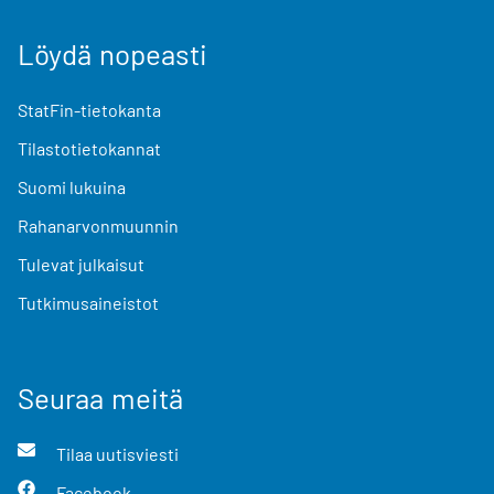
Löydä nopeasti
StatFin-tietokanta
Tilastotietokannat
Suomi lukuina
Rahanarvonmuunnin
Tulevat julkaisut
Tutkimusaineistot
Seuraa meitä
Tilaa uutisviesti
Facebook