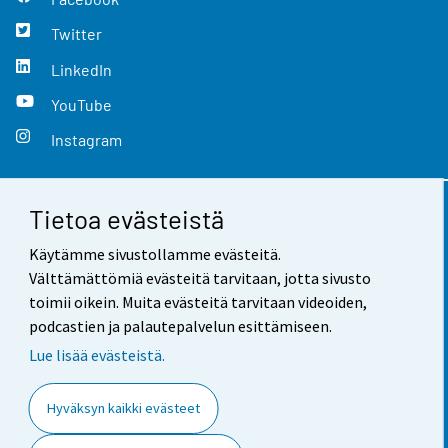
Twitter
LinkedIn
YouTube
Instagram
Tietoa evästeistä
Yhteystiedot
Käytämme sivustollamme evästeitä.
Palaute
Välttämättömiä evästeitä tarvitaan, jotta sivusto
toimii oikein. Muita evästeitä tarvitaan videoiden,
Käyttöehdot
podcastien ja palautepalvelun esittämiseen.
Tietosuoja
Lue lisää evästeistä.
Saavutettavuus
Hyväksyn kaikki evästeet
Tietoa sivustosta