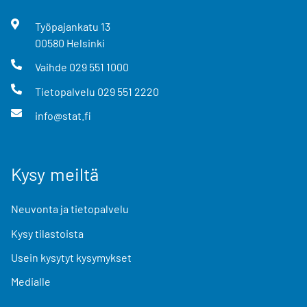
Työpajankatu
13
00580
Helsinki
Vaihde
029 551 1000
Tietopalvelu
029 551 2220
info@stat.fi
Kysy meiltä
Neuvonta ja tietopalvelu
Kysy tilastoista
Usein kysytyt kysymykset
Medialle