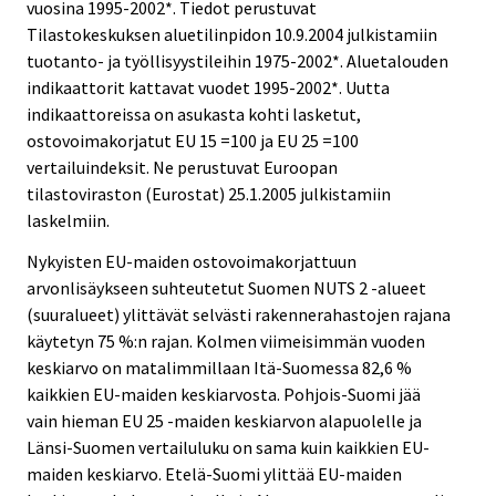
vuosina 1995-2002*. Tiedot perustuvat
Tilastokeskuksen aluetilinpidon 10.9.2004 julkistamiin
tuotanto- ja työllisyystileihin 1975-2002*. Aluetalouden
indikaattorit kattavat vuodet 1995-2002*. Uutta
indikaattoreissa on asukasta kohti lasketut,
ostovoimakorjatut EU 15 =100 ja EU 25 =100
vertailuindeksit. Ne perustuvat Euroopan
tilastoviraston (Eurostat) 25.1.2005 julkistamiin
laskelmiin.
Nykyisten EU-maiden ostovoimakorjattuun
arvonlisäykseen suhteutetut Suomen NUTS 2 -alueet
(suuralueet) ylittävät selvästi rakennerahastojen rajana
käytetyn 75 %:n rajan. Kolmen viimeisimmän vuoden
keskiarvo on matalimmillaan Itä-Suomessa 82,6 %
kaikkien EU-maiden keskiarvosta. Pohjois-Suomi jää
vain hieman EU 25 -maiden keskiarvon alapuolelle ja
Länsi-Suomen vertailuluku on sama kuin kaikkien EU-
maiden keskiarvo. Etelä-Suomi ylittää EU-maiden