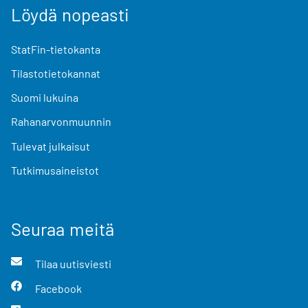
Löydä nopeasti
StatFin-tietokanta
Tilastotietokannat
Suomi lukuina
Rahanarvonmuunnin
Tulevat julkaisut
Tutkimusaineistot
Seuraa meitä
Tilaa uutisviesti
Facebook