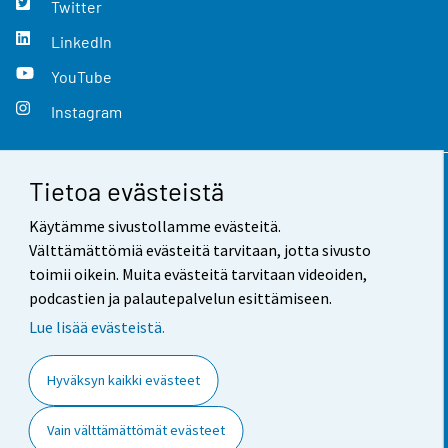
Twitter
LinkedIn
YouTube
Instagram
Tietoa evästeistä
Yhteystiedot
Käytämme sivustollamme evästeitä.
Palaute
Välttämättömiä evästeitä tarvitaan, jotta sivusto
toimii oikein. Muita evästeitä tarvitaan videoiden,
Käyttöehdot
podcastien ja palautepalvelun esittämiseen.
Tietosuoja
Lue lisää evästeistä.
Saavutettavuus
Hyväksyn kaikki evästeet
Tietoa sivustosta
Vain välttämättömät evästeet
Evästeasetukset