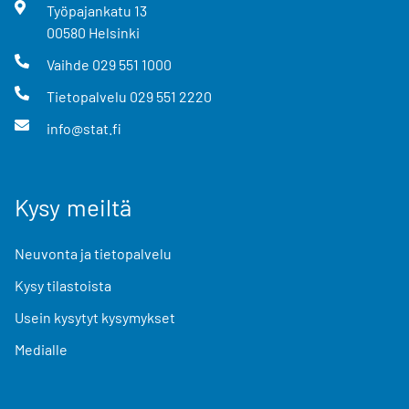
Työpajankatu
13
00580
Helsinki
Vaihde
029 551 1000
Tietopalvelu
029 551 2220
info@stat.fi
Kysy meiltä
Neuvonta ja tietopalvelu
Kysy tilastoista
Usein kysytyt kysymykset
Medialle