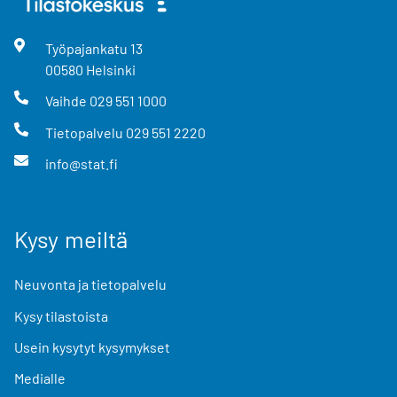
Työpajankatu
13
00580
Helsinki
Vaihde
029 551 1000
Tietopalvelu
029 551 2220
info@stat.fi
Kysy meiltä
Neuvonta ja tietopalvelu
Kysy tilastoista
Usein kysytyt kysymykset
Medialle