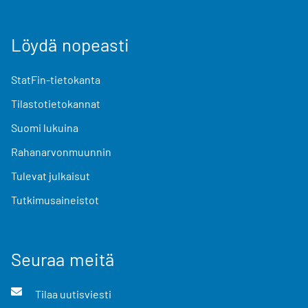
Löydä nopeasti
StatFin-tietokanta
Tilastotietokannat
Suomi lukuina
Rahanarvonmuunnin
Tulevat julkaisut
Tutkimusaineistot
Seuraa meitä
Tilaa uutisviesti