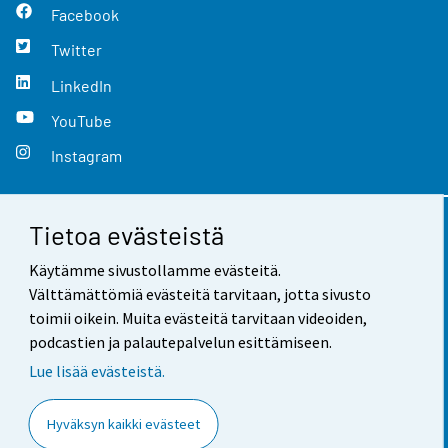
Facebook
Twitter
LinkedIn
YouTube
Instagram
Tietoa evästeistä
Yhteystiedot
Käytämme sivustollamme evästeitä.
Palaute
Välttämättömiä evästeitä tarvitaan, jotta sivusto
toimii oikein. Muita evästeitä tarvitaan videoiden,
Käyttöehdot
podcastien ja palautepalvelun esittämiseen.
Tietosuoja
Lue lisää evästeistä.
Saavutettavuus
Hyväksyn kaikki evästeet
Tietoa sivustosta