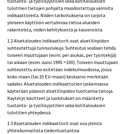
tuotanto- ja työllisyystilien sekä kotitalouksien
tulotilien tietojen pohjalta muodostettuja valmiita
indikaattoreita. Niiden tarkoituksena on tarjota
yleiseen käyttöön vertailevaa tietoa alueiden
rakenteista, niiden kehityksestä ja tasoeroista.
1.2 Aluetalouden indikaattorit ovat aluetilinpidon
suhteutettuja tunnuslukuja. Suhteutus voidaan tehdä
toiseen muuttujaan (esim. per asukas, per työntekijä)
tai aikaan (esim. vuosi 1995 =100). Toiseen muuttujaan
suhteutettu arvo esitetään indeksimuodossa, jossa
koko maan (tai 25 EU-maan) keskiarvo merkitään
sadaksi. Aluetalouden indikaattorien laskennassa
käytetään pääosin aluetilinpidon tuottamia tietoja.
Käytetyt käsitteet ja luokitukset on määritelty
tuotanto- ja työllisyystilien sekä kotitalouksien
tulotilien yhteydessä.
1.3 Aluetalouden indikaattorit ovat osa yleistä
yhteiskunnallista tiedontuotantoa.