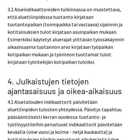
3.2 Alueindikaattoreiden tulkinnassa on muistettava,
että aluetilinpidossa tuotanto kirjataan
tuotantopaikan (toimipaikka tai vastaava) sijainnin ja
kotitalouksien tulot kirjataan asuinpaikan mukaan.
Esimerkiksi käytetyt aluerajat ylittävän työssäkäynnin
aikaansaama tuotannon arvo kirjataan työpaikan
kotipaikan mukaan ja työnteon tuottamat tulot
kirjataan työntekijän kotipaikan tuloiksi.
4. Julkaistujen tietojen
ajantasaisuus ja oikea-aikaisuus
4.1 Aluetalouden indikaattorit päivitetään
aluetilinpidon tulosten yhteydessä. Päivitys tapahtuu
pääsääntöisesti kerran vuodessa: tuotanto- ja
työllisyystileihin perustuvat indikaattorit päivitetään
keväällä (viive vuosi ja kolme - neljä kuukautta) ja
kotitalouksien tileihin perustuvat alkukesästä (viive