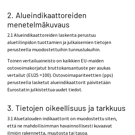
2. Alueindikaattoreiden
menetelmäkuvaus
2.1 Alueindikaattoreiden laskenta perustuu
aluetilinpidon tuottamien ja julkaisemien tietojen
perusteella muodostettuihin tunnuslukuihin.
Toinen vertailuaineisto on kaikkien EU-maiden
ostovoimakorjatut bruttokansantuote per asukas
vertailut (EU25 =100). Ostovoimapariteettien (pps)
perusteella lasketut alueindikaattorit päivitetään
Eurostatin julkistettua uudet tiedot.
3. Tietojen oikeellisuus ja tarkkuus
3.1 Aluetalouden indikaattorit on muodostettu siten,
että ne mahdollisimman havainnollisesti kuvaavat
ilmiön rakennetta, muutosta tai tasoa.