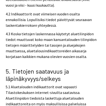
vuosi ja viisi - kuusi kuukautta).
4.2 Indikaattorit ovat viimeisen vuoden osalta
ennakollisia. Lopullisiksi tiedot päivittyvät seuraavan
laskentakierroksen yhteydessä.
4.3 Koska tietojen laskennassa käytetyt aluetilinpidon
tiedot muuttuvat koko maan kansantalouden tilinpidon
tietojen määrittelyiden tai tasojen ja aluejakojen
muuttuessa, aluetalousindikaattoreiden aikasarja
korjataan kaikkien mukana olevien vuosien osalta.
5. Tietojen saatavuus ja
läpinäkyvyys/selkeys
5.1 Aluetalouden indikaattorit ovat vapaasti
Tilastokeskuksen internet-sivuilta saatavissa.
Aluetilinpidon tiedoista laskettuja aluetalouden
indikaattoreita on myös maksullisissa palveluissa