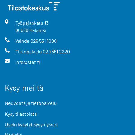
Työpajankatu
13
00580
Helsinki
Vaihde
029 551 1000
Tietopalvelu
029 551 2220
info@stat.fi
Kysy meiltä
Neuvonta ja tietopalvelu
Kysy tilastoista
Usein kysytyt kysymykset
Medialle