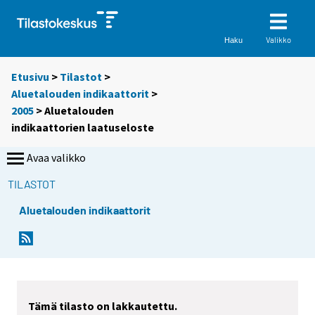
Valikko
Haku
Etusivu
>
Tilastot
>
Aluetalouden indikaattorit
>
2005
> Aluetalouden
indikaattorien laatuseloste
Avaa valikko
TILASTOT
Aluetalouden indikaattorit
Tämä tilasto on lakkautettu.