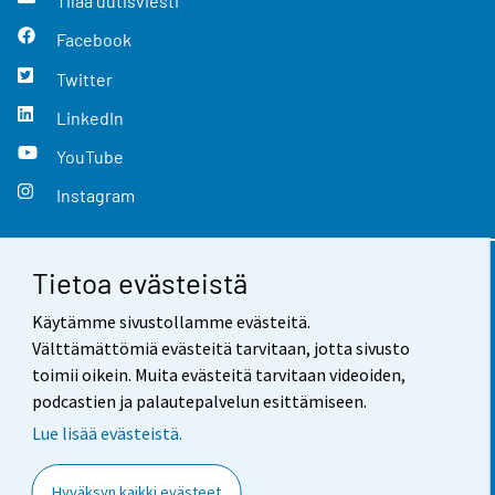
Tilaa uutisviesti
Facebook
Twitter
LinkedIn
YouTube
Instagram
Tietoa evästeistä
Yhteystiedot
Käytämme sivustollamme evästeitä.
Palaute
Välttämättömiä evästeitä tarvitaan, jotta sivusto
toimii oikein. Muita evästeitä tarvitaan videoiden,
Käyttöehdot
podcastien ja palautepalvelun esittämiseen.
Tietosuoja
Lue lisää evästeistä.
Saavutettavuus
Hyväksyn kaikki evästeet