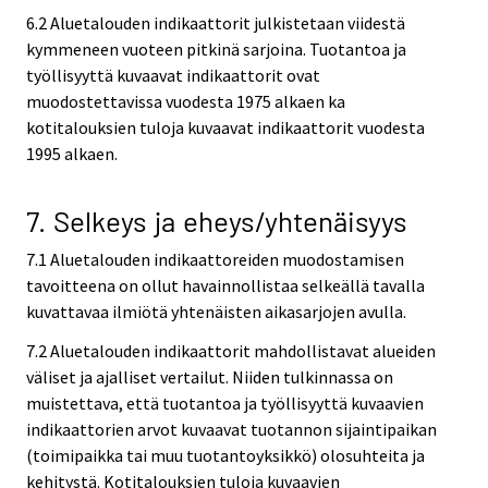
6.2 Aluetalouden indikaattorit julkistetaan viidestä
kymmeneen vuoteen pitkinä sarjoina. Tuotantoa ja
työllisyyttä kuvaavat indikaattorit ovat
muodostettavissa vuodesta 1975 alkaen ka
kotitalouksien tuloja kuvaavat indikaattorit vuodesta
1995 alkaen.
7. Selkeys ja eheys/yhtenäisyys
7.1 Aluetalouden indikaattoreiden muodostamisen
tavoitteena on ollut havainnollistaa selkeällä tavalla
kuvattavaa ilmiötä yhtenäisten aikasarjojen avulla.
7.2 Aluetalouden indikaattorit mahdollistavat alueiden
väliset ja ajalliset vertailut. Niiden tulkinnassa on
muistettava, että tuotantoa ja työllisyyttä kuvaavien
indikaattorien arvot kuvaavat tuotannon sijaintipaikan
(toimipaikka tai muu tuotantoyksikkö) olosuhteita ja
kehitystä. Kotitalouksien tuloja kuvaavien