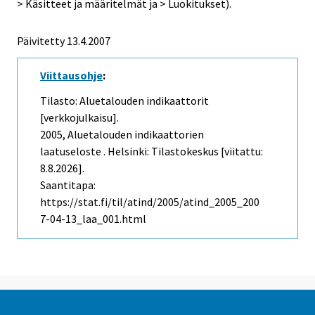
> Käsitteet ja määritelmät ja > Luokitukset).
Päivitetty
13.4.2007
Viittausohje
:
Tilasto: Aluetalouden indikaattorit
[verkkojulkaisu].
2005, Aluetalouden indikaattorien
laatuseloste . Helsinki: Tilastokeskus [viitattu:
8.8.2026].
Saantitapa:
https://stat.fi/til/atind/2005/atind_2005_200
7-04-13_laa_001.html