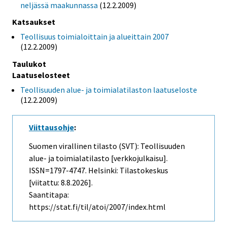
neljässä maakunnassa
(12.2.2009)
Katsaukset
Teollisuus toimialoittain ja alueittain 2007
(12.2.2009)
Taulukot
Laatuselosteet
Teollisuuden alue- ja toimialatilaston laatuseloste
(12.2.2009)
Viittausohje
:
Suomen virallinen tilasto (SVT): Teollisuuden
alue- ja toimialatilasto [verkkojulkaisu].
ISSN=1797-4747. Helsinki: Tilastokeskus
[viitattu: 8.8.2026].
Saantitapa:
https://stat.fi/til/atoi/2007/index.html