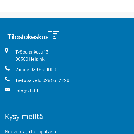
Työpajankatu
13
00580
Helsinki
Vaihde
029 551 1000
Tietopalvelu
029 551 2220
info@stat.fi
Kysy meiltä
Neuvonta ja tietopalvelu