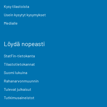
Kysy tilastoista
Usein kysytyt kysymykset
Medialle
Löydä nopeasti
StatFin-tietokanta
Tilastotietokannat
Suomi lukuina
Rahanarvonmuunnin
Tulevat julkaisut
Tutkimusaineistot