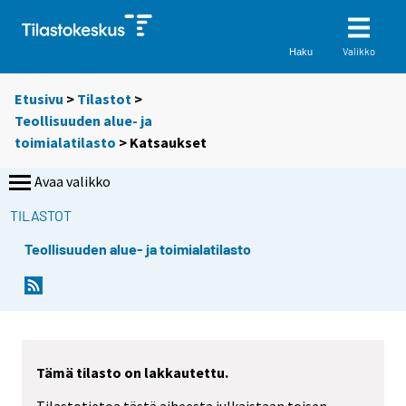
Valikko
Haku
Etusivu
>
Tilastot
>
Teollisuuden alue- ja
toimialatilasto
> Katsaukset
Avaa valikko
TILASTOT
Teollisuuden alue- ja toimialatilasto
Tämä tilasto on lakkautettu.