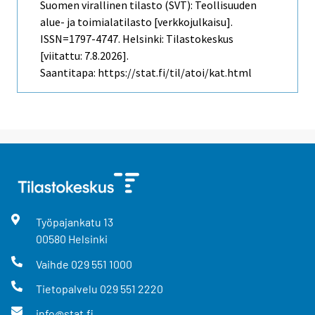
Suomen virallinen tilasto (SVT): Teollisuuden
alue- ja toimialatilasto [verkkojulkaisu].
ISSN=1797-4747. Helsinki: Tilastokeskus
[viitattu: 7.8.2026].
Saantitapa: https://stat.fi/til/atoi/kat.html
Työpajankatu
13
00580
Helsinki
Vaihde
029 551 1000
Tietopalvelu
029 551 2220
info@stat.fi