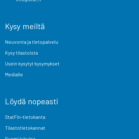
Kysy meiltä
Neuvonta ja tietopalvelu
Kysy tilastoista
Usein kysytyt kysymykset
Medialle
Löydä nopeasti
StatFin-tietokanta
Tilastotietokannat
Suomi lukuina