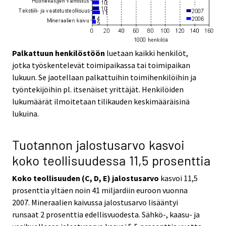
Palkattuun henkilöstöön
luetaan kaikki henkilöt,
jotka työskentelevät toimipaikassa tai toimipaikan
lukuun. Se jaotellaan palkattuihin toimihenkilöihin ja
työntekijöihin pl. itsenäiset yrittäjät. Henkilöiden
lukumäärät ilmoitetaan tilikauden keskimääräisinä
lukuina.
Tuotannon jalostusarvo kasvoi
koko teollisuudessa 11,5 prosenttia
Koko teollisuuden (C, D, E)
jalostusarvo
kasvoi 11,5
prosenttia yltäen noin 41 miljardiin euroon vuonna
2007. Mineraalien kaivussa jalostusarvo lisääntyi
runsaat 2 prosenttia edellisvuodesta. Sähkö-, kaasu- ja