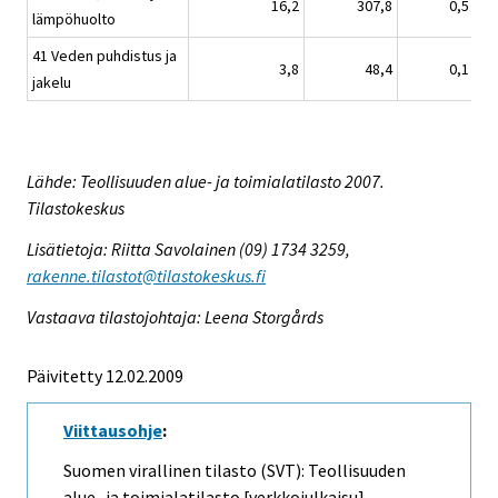
16,2
307,8
0,5
lämpöhuolto
41 Veden puhdistus ja
3,8
48,4
0,1
jakelu
Lähde: Teollisuuden alue- ja toimialatilasto 2007.
Tilastokeskus
Lisätietoja: Riitta Savolainen (09) 1734 3259,
rakenne.tilastot@tilastokeskus.fi
Vastaava tilastojohtaja: Leena Storgårds
Päivitetty 12.02.2009
Viittausohje
:
Suomen virallinen tilasto (SVT): Teollisuuden
alue- ja toimialatilasto [verkkojulkaisu].