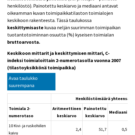
henkilöstö). Painotettu keskiarvo ja mediaani antavat
oikeamman kuvan toimipaikkatilaston toimialojen
keskikoon rakenteesta. Tässä taulukossa
keskittymisaste
kuvaa neljän suurimman toimipaikan
tuotantotoiminnan osuutta (%) kyseisen toimialan
bruttoarvosta.
Keskikoon mittarit ja keskittymisen mittari, C-
indeksi toimialoittain 2-numerotasolla vuonna 2007
(tilastoyksikkönä toimipaikka)
Avaa taulukko
suurempana
Henkilöstömäärä yhteensä
Toimiala 2-
Aritmeettinen
Painotettu
Pa
Mediaani
numerotaso
keskiarvo
keskiarvo
m
10 Kivi- ja ruskohiilen
2,4
51,7
0,5
kaivu