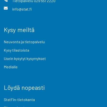
Tietopalvelu
029 551 2220
info@stat.fi
Kysy meiltä
Neuvonta ja tietopalvelu
Kysy tilastoista
Usein kysytyt kysymykset
Medialle
Löydä nopeasti
StatFin-tietokanta