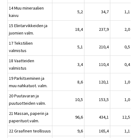
14 Muu mineraalien
5,2
34,7
1,1
kaivu
15 Elintarvikkeiden ja
18,4
237,9
2,0
juomien valm.
17 Tekstiilien
5,1
210,4
0,5
valmistus
18 Vaatteiden
3,4
110,4
0,4
valmistus
19 Parkitseminen ja
8,6
120,1
1,0
muu nahkatuot. valm.
20 Puutavaran ja
10,5
153,5
1,0
puutuotteiden valm.
21 Massan, paperin ja
96,6
434,1
12,5
paperituot.valm.
22 Graafinen teollisuus
9,6
165,4
1,1