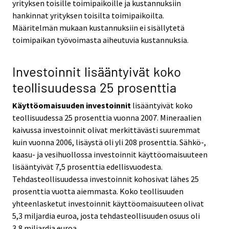
yrityksen toisille toimipaikoille ja kustannuksiin
hankinnat yrityksen toisilta toimipaikoilta.
Määritelmän mukaan kustannuksiin ei sisällytetä
toimipaikan työvoimasta aiheutuvia kustannuksia.
Investoinnit lisääntyivät koko
teollisuudessa 25 prosenttia
Käyttöomaisuuden investoinnit
lisääntyivät koko
teollisuudessa 25 prosenttia vuonna 2007. Mineraalien
kaivussa investoinnit olivat merkittävästi suuremmat
kuin vuonna 2006, lisäystä oli yli 208 prosenttia. Sähkö-,
kaasu- ja vesihuollossa investoinnit käyttöomaisuuteen
lisääntyivät 7,5 prosenttia edellisvuodesta.
Tehdasteollisuudessa investoinnit kohosivat lähes 25
prosenttia vuotta aiemmasta. Koko teollisuuden
yhteenlasketut investoinnit käyttöomaisuuteen olivat
5,3 miljardia euroa, josta tehdasteollisuuden osuus oli
3,8 miljardia euroa.