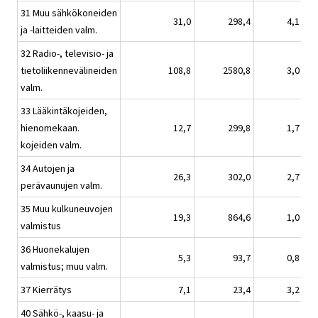
31 Muu sähkökoneiden
31,0
298,4
4,1
ja -laitteiden valm.
32 Radio-, televisio- ja
tietoliikennevälineiden
108,8
2580,8
3,0
valm.
33 Lääkintäkojeiden,
hienomekaan.
12,7
299,8
1,7
kojeiden valm.
34 Autojen ja
26,3
302,0
2,7
perävaunujen valm.
35 Muu kulkuneuvojen
19,3
864,6
1,0
valmistus
36 Huonekalujen
5,3
93,7
0,8
valmistus; muu valm.
37 Kierrätys
7,1
23,4
3,2
40 Sähkö-, kaasu- ja