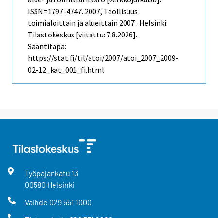
ISSN=1797-4747. 2007, Teollisuus
toimialoittain ja alueittain 2007 . Helsinki:
Tilastokeskus [viitattu: 7.8.2026].
Saantitapa:
https://stat.fi/til/atoi/2007/atoi_2007_2009-
02-12_kat_001_fi.html
Työpajankatu
13
00580
Helsinki
Vaihde
029 551 1000