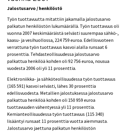
Jalostusarvo / henkilöstö
Työn tuottavuutta mitattiin jakamalla jalostusarvo
palkatun henkilöstön lukumäärällä. Työn tuottavuus oli
vuonna 2007 keskimääräistä selvästi suurempaa sähkö-,
kaasu- ja vesihuollossa, 224 759 euroa. Edellisvuoteen
verrattuna työn tuottavuus kasvoi alalla runsaat 6
prosenttia. Tehdasteollisuudessa jalostusarvo
palkattua henkilöä kohden oli 92 756 euroa, nousua
vuodesta 2006 oli yli 11 prosenttia.
Elektroniikka- ja sähköteollisuudessa työn tuottavuus
(165 591) kasvoi selvästi, lähes 30 prosenttia
edellisvuodesta. Metallien jalostuksessa jalostusarvo
palkattua henkilöä kohden oli 150 959 euroa
tuottavuuden vähentyessä yli 11 prosenttia.
Kemianteollisuudessa työn tuottavuus (115 340)
lisääntyi runsaat 11 prosenttia vuotta aiemmasta.
Jalostusarvo jaettuna palkatun henkilöstön