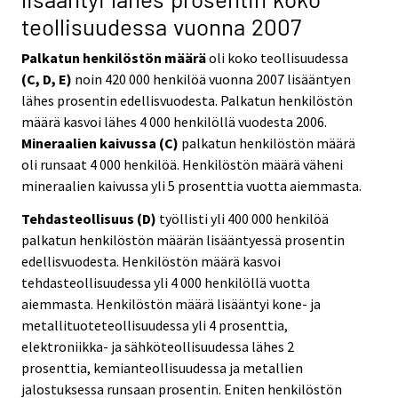
teollisuudessa vuonna 2007
Palkatun henkilöstön määrä
oli koko teollisuudessa
(C, D, E)
noin 420 000 henkilöä vuonna 2007 lisääntyen
lähes prosentin edellisvuodesta. Palkatun henkilöstön
määrä kasvoi lähes 4 000 henkilöllä vuodesta 2006.
Mineraalien kaivussa (C)
palkatun henkilöstön määrä
oli runsaat 4 000 henkilöä. Henkilöstön määrä väheni
mineraalien kaivussa yli 5 prosenttia vuotta aiemmasta.
Tehdasteollisuus (D)
työllisti yli 400 000 henkilöä
palkatun henkilöstön määrän lisääntyessä prosentin
edellisvuodesta. Henkilöstön määrä kasvoi
tehdasteollisuudessa yli 4 000 henkilöllä vuotta
aiemmasta. Henkilöstön määrä lisääntyi kone- ja
metallituoteteollisuudessa yli 4 prosenttia,
elektroniikka- ja sähköteollisuudessa lähes 2
prosenttia, kemianteollisuudessa ja metallien
jalostuksessa runsaan prosentin. Eniten henkilöstön