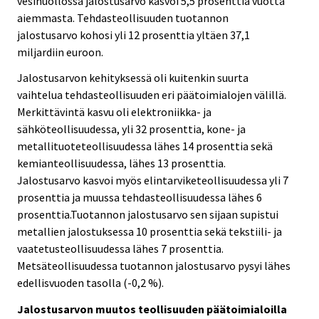
vesihuollossa jalostusarvo kasvoi 5,5 prosenttia vuotta
aiemmasta. Tehdasteollisuuden tuotannon
jalostusarvo kohosi yli 12 prosenttia yltäen 37,1
miljardiin euroon.
Jalostusarvon kehityksessä oli kuitenkin suurta
vaihtelua tehdasteollisuuden eri päätoimialojen välillä.
Merkittävintä kasvu oli elektroniikka- ja
sähköteollisuudessa, yli 32 prosenttia, kone- ja
metallituoteteollisuudessa lähes 14 prosenttia sekä
kemianteollisuudessa, lähes 13 prosenttia.
Jalostusarvo kasvoi myös elintarviketeollisuudessa yli 7
prosenttia ja muussa tehdasteollisuudessa lähes 6
prosenttia.Tuotannon jalostusarvo sen sijaan supistui
metallien jalostuksessa 10 prosenttia sekä tekstiili- ja
vaatetusteollisuudessa lähes 7 prosenttia.
Metsäteollisuudessa tuotannon jalostusarvo pysyi lähes
edellisvuoden tasolla (-0,2 %).
Jalostusarvon muutos teollisuuden päätoimialoilla