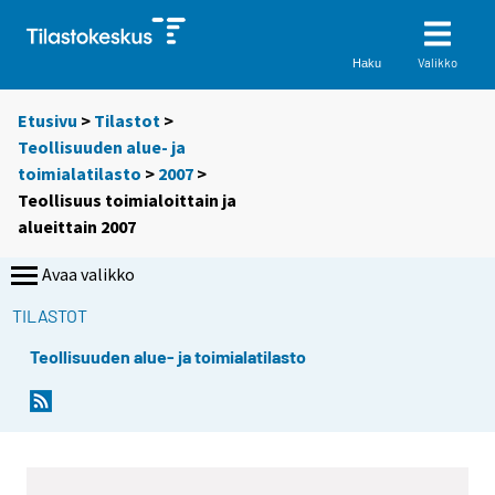
Valikko
Haku
Etusivu
>
Tilastot
>
Teollisuuden alue- ja
toimialatilasto
>
2007
>
Teollisuus toimialoittain ja
alueittain 2007
Avaa valikko
TILASTOT
Teollisuuden alue- ja toimialatilasto