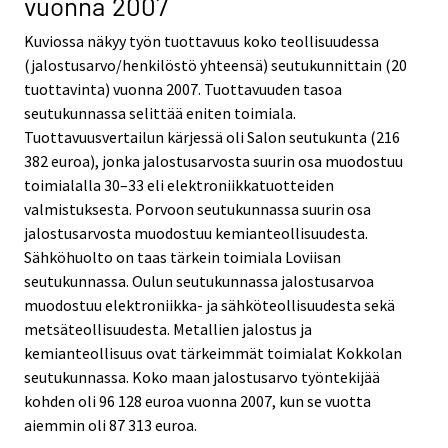
vuonna 2007
Kuviossa näkyy työn tuottavuus koko teollisuudessa
(jalostusarvo/henkilöstö yhteensä) seutukunnittain (20
tuottavinta) vuonna 2007. Tuottavuuden tasoa
seutukunnassa selittää eniten toimiala.
Tuottavuusvertailun kärjessä oli Salon seutukunta (216
382 euroa), jonka jalostusarvosta suurin osa muodostuu
toimialalla 30–33 eli elektroniikkatuotteiden
valmistuksesta. Porvoon seutukunnassa suurin osa
jalostusarvosta muodostuu kemianteollisuudesta.
Sähköhuolto on taas tärkein toimiala Loviisan
seutukunnassa. Oulun seutukunnassa jalostusarvoa
muodostuu elektroniikka- ja sähköteollisuudesta sekä
metsäteollisuudesta. Metallien jalostus ja
kemianteollisuus ovat tärkeimmät toimialat Kokkolan
seutukunnassa. Koko maan jalostusarvo työntekijää
kohden oli 96 128 euroa vuonna 2007, kun se vuotta
aiemmin oli 87 313 euroa.