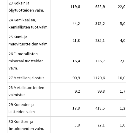
23 Koksin ja
119,6
688,9
22,0
öljytuotteiden valm.
24 Kemikaalien,
44,2
375,2
5,0
kemiallisten tuot.valm.
25 Kumi- ja
21,8
235,1
4,0
muovituotteiden valm.
26 Ei-metallisten
mineraalituotteiden
16,4
136,7
2,0
valm.
27 Metallien jalostus
90,9
1120,6
10,0
28 Metallituotteiden
9,2
99,8
1,7
valmistus
29 Koneiden ja
17,8
418,5
1,2
laitteiden valm.
30 Konttori- ja
5,8
27,1
1,0
tietokoneiden valm.