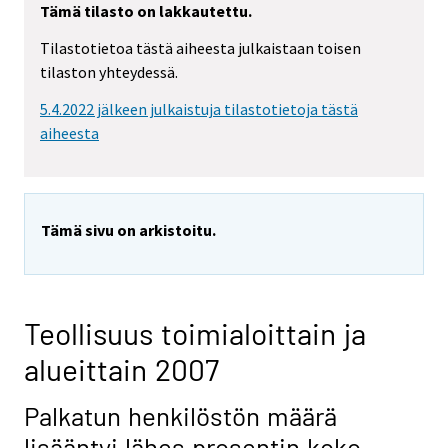
Tämä tilasto on lakkautettu.
Tilastotietoa tästä aiheesta julkaistaan toisen
tilaston yhteydessä.
5.4.2022 jälkeen julkaistuja tilastotietoja tästä
aiheesta
Tämä sivu on arkistoitu.
Teollisuus toimialoittain ja
alueittain 2007
Palkatun henkilöstön määrä
lisääntyi lähes prosentin koko