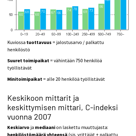
Kuviossa
tuottavuus
= jalostusarvo / palkattu
henkilöstö
Suuret toimipaikat
= vähintään 750 henkilöä
työllistävät
Minitoimipaikat
= alle 20 henkilöä työllistävät
Keskikoon mittarit ja
keskittymisen mittari, C-indeksi
vuonna 2007
Keskiarvo
ja
mediaani
on laskettu muuttujasta:
henkilöstömäärä yhteensä
(sis. yrittäjät + palkattu