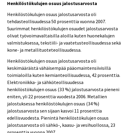
Henkilöstökulujen osuus jalostusarvosta
Henkilöstökulujen osuus jalostusarvosta oli
tehdasteollisuudessa 50 prosenttia vuonna 2007.
Suurimmat henkilöstökulujen osuudet jalostusarvosta
olivat työvoimavaltaisilla aloilla kuten huonekalujen
valmistuksessa, tekstiili- ja vaatetusteollisuudessa sekä
kone- ja metallituoteteollisuudessa.
Henkilöstökulujen osuus jalostusarvosta oli
keskimääräistä vähäisempää pääomaintensiivisillä
toimialoilla kuten kemianteollisuudessa, 42 prosenttia.
Elektroniikka- ja sähköteollisuudessa
henkilöstökulujen osuus (33 %) jalostusarvosta pieneni
eniten, yli 22 prosenttia vuodesta 2006. Metallien
jalostuksessa henkilöstökulujen osuus (34 %)
jalostusarvosta sen sijaan kasvoi 11 prosenttia
edellisvuodesta. Pienintä henkilöstökulujen osuus
jalostusarvosta oli sähkö-, kaasu- ja vesihuollossa, 23
prosenttia vuonna 2007.