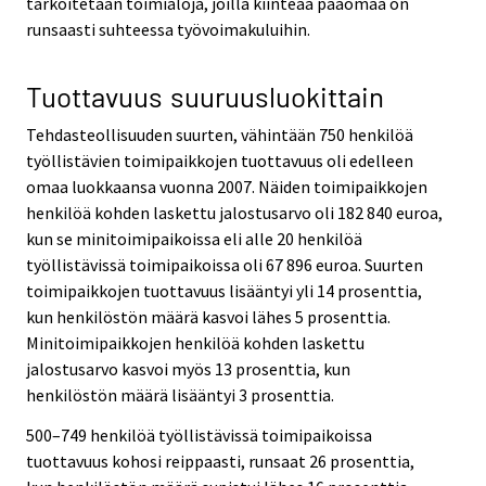
tarkoitetaan toimialoja, joilla kiinteää pääomaa on
runsaasti suhteessa työvoimakuluihin.
Tuottavuus suuruusluokittain
Tehdasteollisuuden suurten, vähintään 750 henkilöä
työllistävien toimipaikkojen tuottavuus oli edelleen
omaa luokkaansa vuonna 2007. Näiden toimipaikkojen
henkilöä kohden laskettu jalostusarvo oli 182 840 euroa,
kun se minitoimipaikoissa eli alle 20 henkilöä
työllistävissä toimipaikoissa oli 67 896 euroa. Suurten
toimipaikkojen tuottavuus lisääntyi yli 14 prosenttia,
kun henkilöstön määrä kasvoi lähes 5 prosenttia.
Minitoimipaikkojen henkilöä kohden laskettu
jalostusarvo kasvoi myös 13 prosenttia, kun
henkilöstön määrä lisääntyi 3 prosenttia.
500–749 henkilöä työllistävissä toimipaikoissa
tuottavuus kohosi reippaasti, runsaat 26 prosenttia,