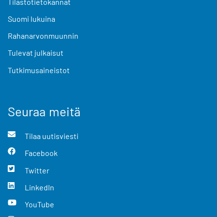
Tilastotietokannat
Suomi lukuina
Rahanarvonmuunnin
Tulevat julkaisut
Tutkimusaineistot
Seuraa meitä
Tilaa uutisviesti
Facebook
Twitter
LinkedIn
YouTube