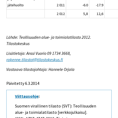
jätehuolto
2 011
-6.0
-17.9
2 012
5,8
12,6
Lähde: Teollisuuden alue- ja toimialatilasto 2012.
Tilastokeskus
Lisätietoja: Anssi Vuorio 09 1734 3668,
rakenne.tilastot@tilastokeskus.fi
Vastaava tilastojohtaja: Hannele Orjala
Päivitetty 6.3.2014
Viittausohje
:
Suomen virallinen tilasto (SVT): Teollisuuden
alue- ja toimialatilasto [verkkojulkaisu].