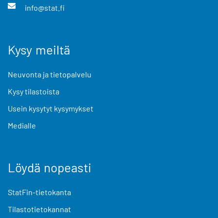
info@stat.fi
Kysy meiltä
Neuvonta ja tietopalvelu
Kysy tilastoista
Usein kysytyt kysymykset
Medialle
Löydä nopeasti
StatFin-tietokanta
Tilastotietokannat