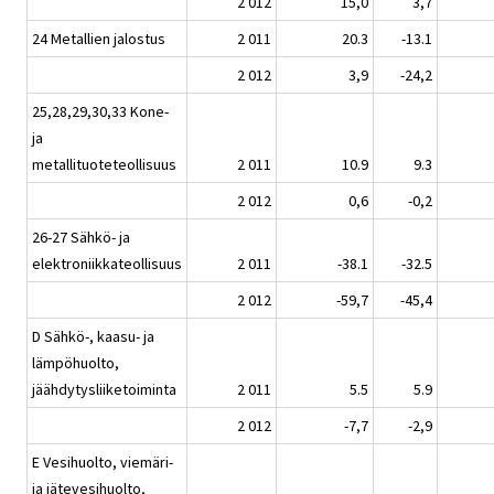
2 012
15,0
3,7
24 Metallien jalostus
2 011
20.3
-13.1
2 012
3,9
-24,2
25,28,29,30,33 Kone-
ja
metallituoteteollisuus
2 011
10.9
9.3
2 012
0,6
-0,2
26-27 Sähkö- ja
elektroniikkateollisuus
2 011
-38.1
-32.5
2 012
-59,7
-45,4
D Sähkö-, kaasu- ja
lämpöhuolto,
jäähdytysliiketoiminta
2 011
5.5
5.9
2 012
-7,7
-2,9
E Vesihuolto, viemäri-
ja jätevesihuolto,