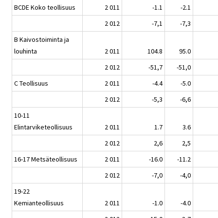
BCDE Koko teollisuus
2 011
-1.1
-2.1
2 012
-7,1
-7,3
B Kaivostoiminta ja
louhinta
2 011
104.8
95.0
2 012
-51,7
-51,0
C Teollisuus
2 011
-4.4
-5.0
2 012
-5,3
-6,6
10-11
Elintarviketeollisuus
2 011
1.7
3.6
2 012
2,6
2,5
16-17 Metsäteollisuus
2 011
-16.0
-11.2
2 012
-7,0
-4,0
19-22
Kemianteollisuus
2 011
-1.0
-4.0