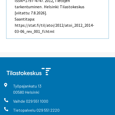
ISSN=1797-4747. 2012, Tietojen
tarkentuminen . Helsinki: Tilastokeskus
[viitattu: 7.8.2026].
Saantitapa:
https://stat.fi/til/atoi/2012/atoi_2012_2014-
03-06_rev_001_fi.html
Työpajankatu
13
00580
Helsinki
Vaihde
029 551 1000
Tietopalvelu
029 551 2220