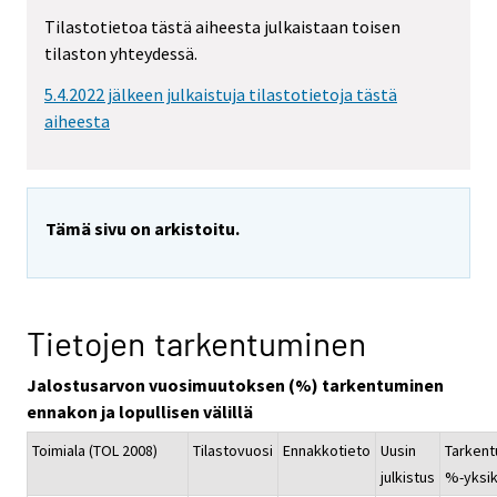
Tilastotietoa tästä aiheesta julkaistaan toisen
tilaston yhteydessä.
5.4.2022 jälkeen julkaistuja tilastotietoja tästä
aiheesta
Tämä sivu on arkistoitu.
Tietojen tarkentuminen
Jalostusarvon vuosimuutoksen (%) tarkentuminen
ennakon ja lopullisen välillä
Toimiala (TOL 2008)
Tilastovuosi
Ennakkotieto
Uusin
Tarkent
julkistus
%-yksi