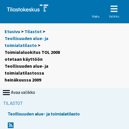
Valikko
Haku
Etusivu
>
Tilastot
>
Teollisuuden alue- ja
toimialatilasto
>
Toimialaluokitus TOL 2008
otetaan käyttöön
Teollisuuden alue- ja
toimialatilastossa
heinäkuussa 2009
Avaa valikko
TILASTOT
Teollisuuden alue- ja toimialatilasto