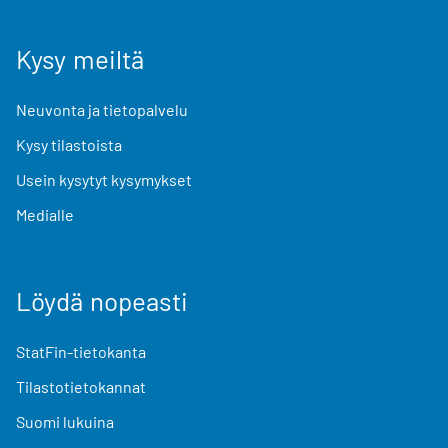
Kysy meiltä
Neuvonta ja tietopalvelu
Kysy tilastoista
Usein kysytyt kysymykset
Medialle
Löydä nopeasti
StatFin-tietokanta
Tilastotietokannat
Suomi lukuina