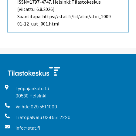
ISSN=1797-4747. Helsinki: Tilastokeskus
[viitattu: 6.8.2026].
Saantitapa: https://stat.fi/til/atoi/atoi_2009-
01-12_uut_001.html
Työpajankatu
13
00580
Helsinki
Vaihde
029 551 1000
Tietopalvelu
029 551 2220
info@stat.fi