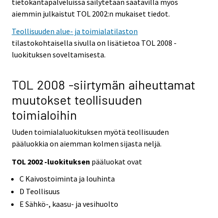
tietokantapalveluissa säilytetään saatavilla myös
aiemmin julkaistut TOL 2002:n mukaiset tiedot.
Teollisuuden alue- ja toimialatilaston
tilastokohtaisella sivulla on lisätietoa TOL 2008 -
luokituksen soveltamisesta.
TOL 2008 -siirtymän aiheuttamat
muutokset teollisuuden
toimialoihin
Uuden toimialaluokituksen myötä teollisuuden
pääluokkia on aiemman kolmen sijasta neljä.
TOL 2002 -luokituksen
pääluokat ovat
C Kaivostoiminta ja louhinta
D Teollisuus
E Sähkö-, kaasu- ja vesihuolto