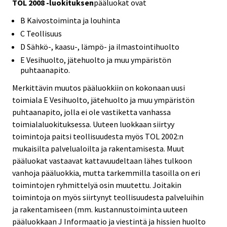
TOL 2008 -luokituksen
pääluokat ovat
B Kaivostoiminta ja louhinta
C Teollisuus
D Sähkö-, kaasu-, lämpö- ja ilmastointihuolto
E Vesihuolto, jätehuolto ja muu ympäristön
puhtaanapito.
Merkittävin muutos pääluokkiin on kokonaan uusi
toimiala E Vesihuolto, jätehuolto ja muu ympäristön
puhtaanapito, jolla ei ole vastiketta vanhassa
toimialaluokituksessa. Uuteen luokkaan siirtyy
toimintoja paitsi teollisuudesta myös TOL 2002:n
mukaisilta palvelualoilta ja rakentamisesta. Muut
pääluokat vastaavat kattavuudeltaan lähes tulkoon
vanhoja pääluokkia, mutta tarkemmilla tasoilla on eri
toimintojen ryhmittelyä osin muutettu. Joitakin
toimintoja on myös siirtynyt teollisuudesta palveluihin
ja rakentamiseen (mm. kustannustoiminta uuteen
pääluokkaan J Informaatio ja viestintä ja hissien huolto