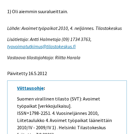
1) Oli aiemmin suuralueittain.
Lähde: Avoimet työpaikat 2010, 4. neljännes. Tilastokeskus
Lisätietoja: Antti Halmetoja (09) 1734 3763,
tyovoimatutkimus@tilastokeskus.fi
Vastaava tilastojohtaja: Riitta Harala
Päivitetty 16.5.2012
Viittausohje
:
Suomen virallinen tilasto (SVT): Avoimet
työpaikat [verkkojulkaisu].
ISSN=1798-2251.
4. Vuosineljännes
2010,
Liitetaulukko 4. Avoimet työpaikat lääneittäin
2010/IV - 2009/IV 1) . Helsinki: Tilastokeskus