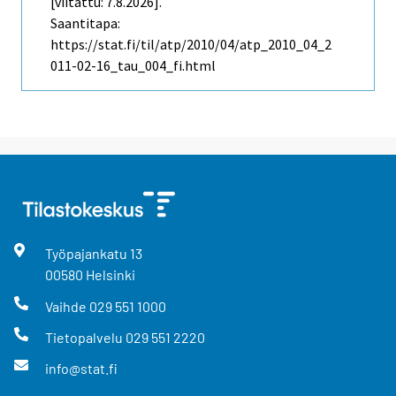
[viitattu: 7.8.2026].
Saantitapa:
https://stat.fi/til/atp/2010/04/atp_2010_04_2
011-02-16_tau_004_fi.html
Työpajankatu
13
00580
Helsinki
Vaihde
029 551 1000
Tietopalvelu
029 551 2220
info@stat.fi