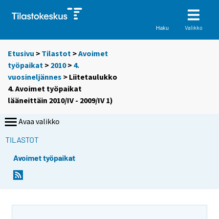
Valikko
Haku
Etusivu
>
Tilastot
>
Avoimet
työpaikat
>
2010
>
4.
vuosineljännes
> Liitetaulukko
4. Avoimet työpaikat
lääneittäin 2010/IV - 2009/IV 1)
Avaa valikko
TILASTOT
Avoimet työpaikat