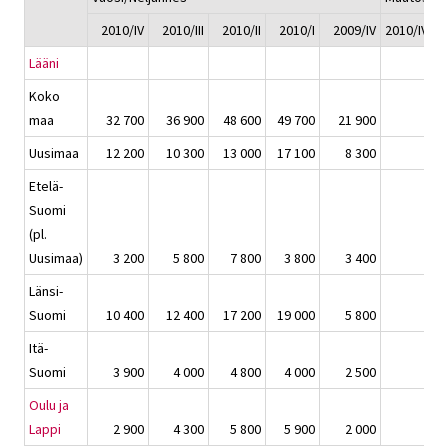
2010/IV
2010/III
2010/II
2010/I
2009/IV
2010/IV - 2
Lääni
Koko
maa
32 700
36 900
48 600
49 700
21 900
Uusimaa
12 200
10 300
13 000
17 100
8 300
Etelä-
Suomi
(pl.
Uusimaa)
3 200
5 800
7 800
3 800
3 400
Länsi-
Suomi
10 400
12 400
17 200
19 000
5 800
Itä-
Suomi
3 900
4 000
4 800
4 000
2 500
Oulu ja
Lappi
2 900
4 300
5 800
5 900
2 000