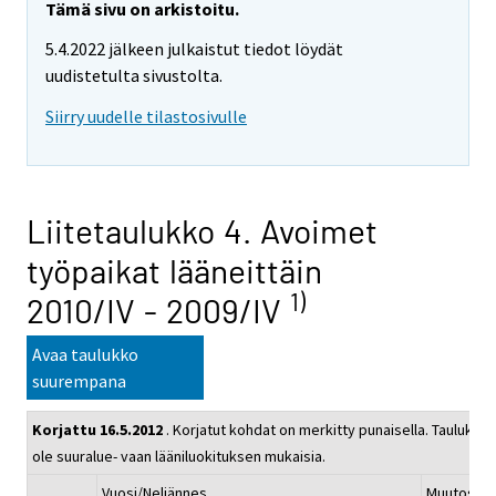
Tämä sivu on arkistoitu.
5.4.2022 jälkeen julkaistut tiedot löydät
uudistetulta sivustolta.
Siirry uudelle tilastosivulle
Liitetaulukko 4. Avoimet
työpaikat lääneittäin
1)
2010/IV - 2009/IV
Avaa taulukko
suurempana
Korjattu 16.5.2012
. Korjatut kohdat on merkitty punaisella. Taulukoiss
ole suuralue- vaan lääniluokituksen mukaisia.
Vuosi/Neljännes
Muutos