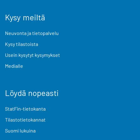
Kysy meiltä
Neuvonta ja tietopalvelu
Kysy tilastoista
Usein kysytyt kysymykset
Medialle
Löydä nopeasti
StatFin-tietokanta
Tilastotietokannat
Suomi lukuina