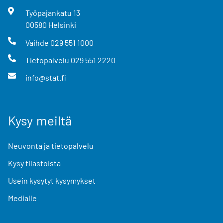
Työpajankatu
13
00580
Helsinki
Vaihde
029 551 1000
Tietopalvelu
029 551 2220
info@stat.fi
Kysy meiltä
Neuvonta ja tietopalvelu
Kysy tilastoista
Usein kysytyt kysymykset
Medialle