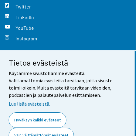
Twitter
LinkedIn
YouTube
Instagram
Tietoa evästeistä
Yhteystiedot
Käytämme sivustollamme evästeitä.
Palaute
Välttämättömiä evästeitä tarvitaan, jotta sivusto
toimii oikein. Muita evästeitä tarvitaan videoiden,
Käyttöehdot
podcastien ja palautepalvelun esittämiseen.
Tietosuoja
Lue lisää evästeistä.
Saavutettavuus
Hyväksyn kaikki evästeet
Tietoa sivustosta
Vain välttämättömät evästeet