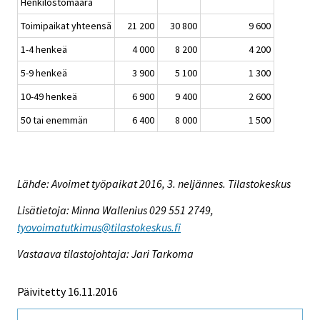
Henkilöstömäärä
Toimipaikat yhteensä
21 200
30 800
9 600
1-4 henkeä
4 000
8 200
4 200
5-9 henkeä
3 900
5 100
1 300
10-49 henkeä
6 900
9 400
2 600
50 tai enemmän
6 400
8 000
1 500
Lähde: Avoimet työpaikat 2016, 3. neljännes. Tilastokeskus
Lisätietoja: Minna Wallenius 029 551 2749,
tyovoimatutkimus@tilastokeskus.fi
Vastaava tilastojohtaja: Jari Tarkoma
Päivitetty 16.11.2016