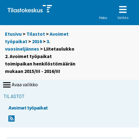
Valikko
Haku
Etusivu
>
Tilastot
>
Avoimet
työpaikat
>
2016
>
3.
vuosineljännes
> Liitetaulukko
2. Avoimet työpaikat
toimipaikan henkilöstömäärän
mukaan 2015/III - 2016/III
Avaa valikko
TILASTOT
Avoimet työpaikat