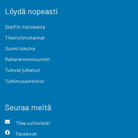
Löydä nopeasti
StatFin-tietokanta
Tilastotietokannat
Suomi lukuina
Rahanarvonmuunnin
Tulevat julkaisut
Tutkimusaineistot
Seuraa meitä
Tilaa uutisviesti
Facebook