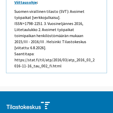
Viittausohje
:
Suomen virallinen tilasto (SVT): Avoimet
työpaikat [verkkojulkaisu].
ISSN=1798-2251.
3. Vuosineljännes
2016,
Liitetaulukko 2. Avoimet työpaikat
toimipaikan henkilöstömäärän mukaan
2015/III - 2016/III . Helsinki: Tilastokeskus
[viitattu: 6.8.2026].
Saantitapa:
https://stat.fi/til/atp/2016/03/atp_2016_03_2
016-11-16_tau_002_fi.html