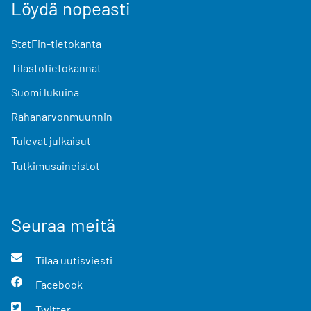
Löydä nopeasti
StatFin-tietokanta
Tilastotietokannat
Suomi lukuina
Rahanarvonmuunnin
Tulevat julkaisut
Tutkimusaineistot
Seuraa meitä
Tilaa uutisviesti
Facebook
Twitter