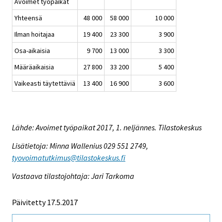
Avoimet työpaikat
Yhteensä
48 000
58 000
10 000
Ilman hoitajaa
19 400
23 300
3 900
Osa-aikaisia
9 700
13 000
3 300
Määräaikaisia
27 800
33 200
5 400
Vaikeasti täytettäviä
13 400
16 900
3 600
Lähde: Avoimet työpaikat 2017, 1. neljännes. Tilastokeskus
Lisätietoja: Minna Wallenius 029 551 2749,
tyovoimatutkimus@tilastokeskus.fi
Vastaava tilastojohtaja: Jari Tarkoma
Päivitetty 17.5.2017