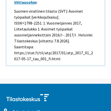
Viittausohje
:
Suomen virallinen tilasto (SVT): Avoimet
työpaikat [verkkojulkaisu].
ISSN=1798-2251.
1. Vuosineljännes
2017,
Liitetaulukko 1. Avoimet työpaikat
vuosineljänneksittäin 2016/I - 2017/I . Helsinki:
Tilastokeskus [viitattu: 7.8.2026].
Saantitapa:
https://stat.fi/til/atp/2017/01/atp_2017_01_2
017-05-17_tau_001_fi.html