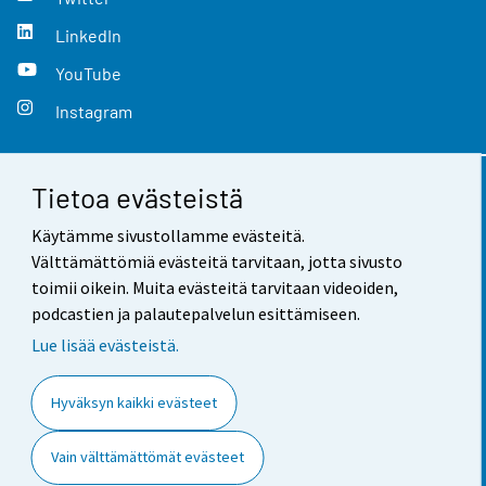
LinkedIn
YouTube
Instagram
Tietoa evästeistä
Yhteystiedot
Käytämme sivustollamme evästeitä.
Palaute
Välttämättömiä evästeitä tarvitaan, jotta sivusto
toimii oikein. Muita evästeitä tarvitaan videoiden,
Käyttöehdot
podcastien ja palautepalvelun esittämiseen.
Tietosuoja
Lue lisää evästeistä.
Saavutettavuus
Hyväksyn kaikki evästeet
Tietoa sivustosta
Vain välttämättömät evästeet
Evästeasetukset