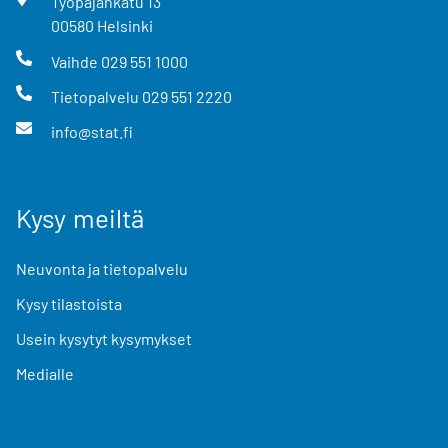
Työpajankatu
13
00580
Helsinki
Vaihde
029 551 1000
Tietopalvelu
029 551 2220
info@stat.fi
Kysy meiltä
Neuvonta ja tietopalvelu
Kysy tilastoista
Usein kysytyt kysymykset
Medialle