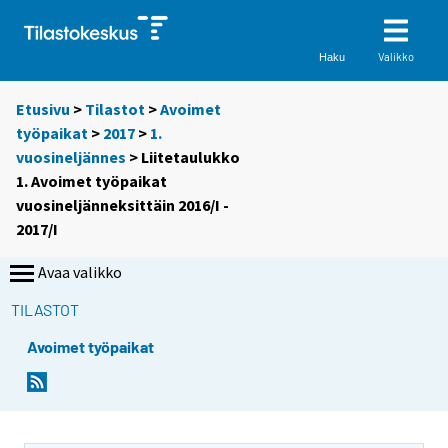
Valikko
Haku
Etusivu
>
Tilastot
>
Avoimet
työpaikat
>
2017
>
1.
vuosineljännes
> Liitetaulukko
1. Avoimet työpaikat
vuosineljänneksittäin 2016/I -
2017/I
Avaa valikko
TILASTOT
Avoimet työpaikat