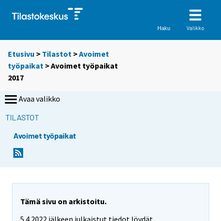
Valikko
Haku
Etusivu
>
Tilastot
>
Avoimet
työpaikat
> Avoimet työpaikat
2017
Avaa valikko
TILASTOT
Avoimet työpaikat
Tämä sivu on arkistoitu.
5.4.2022 jälkeen julkaistut tiedot löydät