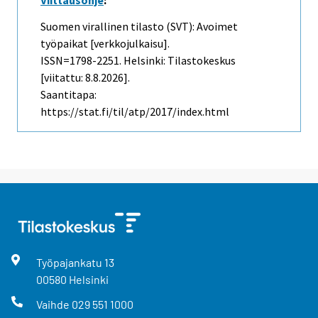
Suomen virallinen tilasto (SVT): Avoimet
työpaikat [verkkojulkaisu].
ISSN=1798-2251. Helsinki: Tilastokeskus
[viitattu: 8.8.2026].
Saantitapa:
https://stat.fi/til/atp/2017/index.html
Työpajankatu
13
00580
Helsinki
Vaihde
029 551 1000