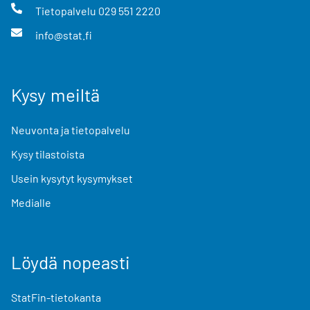
Tietopalvelu
029 551 2220
info@stat.fi
Kysy meiltä
Neuvonta ja tietopalvelu
Kysy tilastoista
Usein kysytyt kysymykset
Medialle
Löydä nopeasti
StatFin-tietokanta