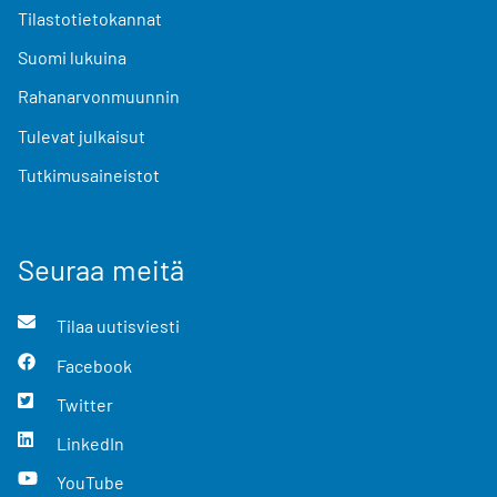
Tilastotietokannat
Suomi lukuina
Rahanarvonmuunnin
Tulevat julkaisut
Tutkimusaineistot
Seuraa meitä
Tilaa uutisviesti
Facebook
Twitter
LinkedIn
YouTube