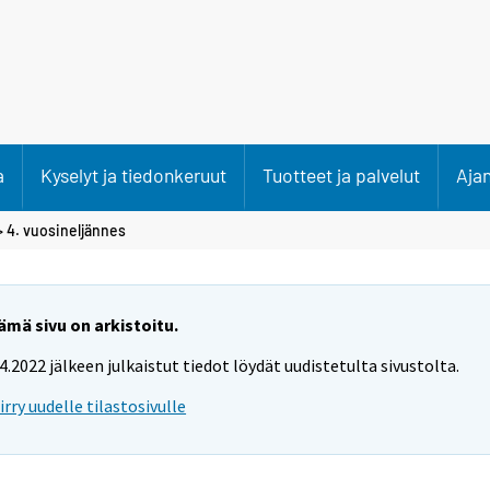
a
Kyselyt ja tiedonkeruut
Tuotteet ja palvelut
Aja
>
4. vuosineljännes
ämä sivu on arkistoitu.
.4.2022 jälkeen julkaistut tiedot löydät uudistetulta sivustolta.
iirry uudelle tilastosivulle