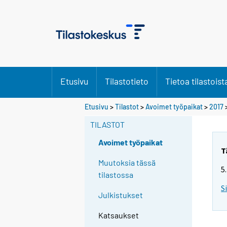
Etusivu
Tilastotieto
Tietoa tilastoist
Etusivu
>
Tilastot
>
Avoimet työpaikat
>
2017
TILASTOT
Avoimet työpaikat
T
Muutoksia tässä
5
tilastossa
S
Julkistukset
Katsaukset