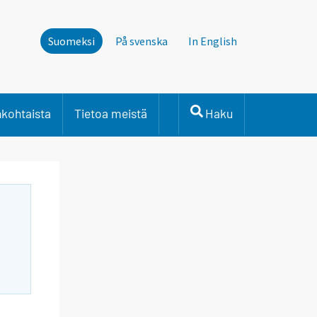
Suomeksi
På svenska
In English
nkohtaista
Tietoa meistä
Haku