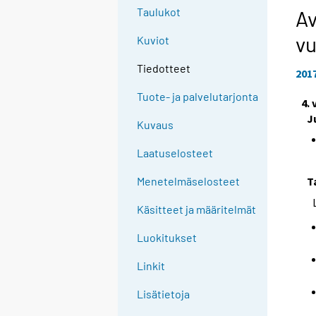
Taulukot
Av
vu
Kuviot
Tiedotteet
201
Tuote- ja palvelutarjonta
4.
J
Kuvaus
Laatuselosteet
T
Menetelmäselosteet
Käsitteet ja määritelmät
Luokitukset
Linkit
Lisätietoja