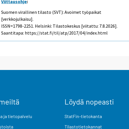
Viittausohje
:
Suomen virallinen tilasto (SVT): Avoimet työpaikat
[verkkojulkaisu].
ISSN=1798-2251. Helsinki: Tilastokeskus [viitattu: 7.8.2026].
Saantitapa: https://stat.fi/til/atp/2017/04/index.html
meiltä
Löydä nopeasti
 ja tietopalvelu
StatFin-tietokanta
stoista
Tilastotietokannat