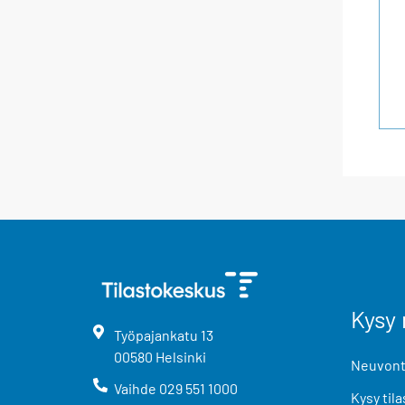
Kysy 
Työpajankatu
13
00580
Helsinki
Neuvonta
Vaihde
029 551 1000
Kysy tila