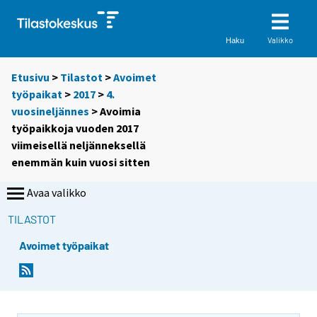
Valikko
Haku
Etusivu
>
Tilastot
>
Avoimet
työpaikat
>
2017
>
4.
vuosineljännes
> Avoimia
työpaikkoja vuoden 2017
viimeisellä neljänneksellä
enemmän kuin vuosi sitten
Avaa valikko
TILASTOT
Avoimet työpaikat
Y
Y
Y
Y
o
o
o
o
u
u
u
u
a
a