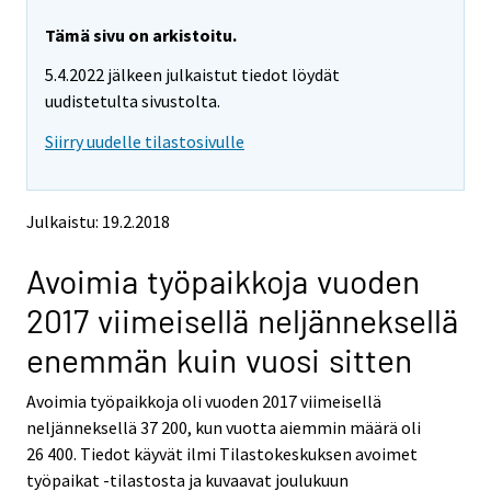
a
a
r
r
r
r
e
e
Tämä sivu on arkistoitu.
m
m
e
e
5.4.2022 jälkeen julkaistut tiedot löydät
o
o
m
m
v
v
uudistetulta sivustolta.
o
o
i
i
v
v
Siirry uudelle tilastosivulle
n
n
i
i
g
g
t
t
n
n
o
o
g
g
Julkaistu: 19.2.2018
a
a
t
t
n
n
o
o
Avoimia työpaikkoja vuoden
o
o
a
a
t
t
2017 viimeisellä neljänneksellä
h
h
n
n
e
e
o
o
enemmän kuin vuosi sitten
r
r
t
t
s
s
h
h
Avoimia työpaikkoja oli vuoden 2017 viimeisellä
e
e
e
e
neljänneksellä 37 200, kun vuotta aiemmin määrä oli
r
r
v
v
r
r
26 400. Tiedot käyvät ilmi Tilastokeskuksen avoimet
i
i
s
s
työpaikat -tilastosta ja kuvaavat joulukuun