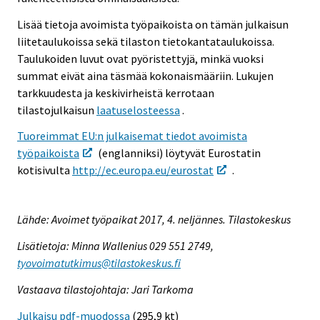
Lisää tietoja avoimista työpaikoista on tämän julkaisun
liitetaulukoissa sekä tilaston tietokantataulukoissa.
Taulukoiden luvut ovat pyöristettyjä, minkä vuoksi
summat eivät aina täsmää kokonaismääriin. Lukujen
tarkkuudesta ja keskivirheistä kerrotaan
tilastojulkaisun
laatuselosteessa
.
Tuoreimmat EU:n julkaisemat tiedot avoimista
työpaikoista
(englanniksi) löytyvät Eurostatin
kotisivulta
http://ec.europa.eu/eurostat
.
Lähde: Avoimet työpaikat 2017, 4. neljännes. Tilastokeskus
Lisätietoja: Minna Wallenius 029 551 2749,
tyovoimatutkimus@tilastokeskus.fi
Vastaava tilastojohtaja: Jari Tarkoma
Julkaisu pdf-muodossa
(295,9 kt)