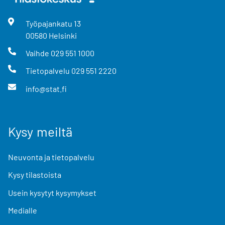
Työpajankatu
13
00580
Helsinki
Vaihde
029 551 1000
Tietopalvelu
029 551 2220
info@stat.fi
Kysy meiltä
Neuvonta ja tietopalvelu
Kysy tilastoista
Usein kysytyt kysymykset
Medialle