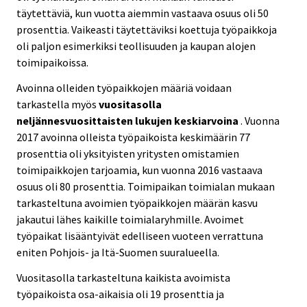
täytettäviä, kun vuotta aiemmin vastaava osuus oli 50
prosenttia. Vaikeasti täytettäviksi koettuja työpaikkoja
oli paljon esimerkiksi teollisuuden ja kaupan alojen
toimipaikoissa.
Avoinna olleiden työpaikkojen määriä voidaan
tarkastella myös
vuositasolla
neljännesvuosittaisten lukujen keskiarvoina
. Vuonna
2017 avoinna olleista työpaikoista keskimäärin 77
prosenttia oli yksityisten yritysten omistamien
toimipaikkojen tarjoamia, kun vuonna 2016 vastaava
osuus oli 80 prosenttia. Toimipaikan toimialan mukaan
tarkasteltuna avoimien työpaikkojen määrän kasvu
jakautui lähes kaikille toimialaryhmille. Avoimet
työpaikat lisääntyivät edelliseen vuoteen verrattuna
eniten Pohjois- ja Itä-Suomen suuralueella.
Vuositasolla tarkasteltuna kaikista avoimista
työpaikoista osa-aikaisia oli 19 prosenttia ja