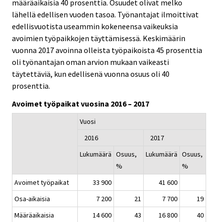
määräaikaisia 40 prosenttia. Osuudet olivat melko
lähellä edellisen vuoden tasoa. Työnantajat ilmoittivat
edellisvuotista useammin kokeneensa vaikeuksia
avoimien työpaikkojen täyttämisessä. Keskimäärin
vuonna 2017 avoinna olleista työpaikoista 45 prosenttia
oli työnantajan oman arvion mukaan vaikeasti
täytettäviä, kun edellisenä vuonna osuus oli 40
prosenttia.
Avoimet työpaikat vuosina 2016 – 2017
Vuosi
2016
2017
Lukumäärä
Osuus,
Lukumäärä
Osuus,
%
%
Avoimet työpaikat
33 900
41 600
Osa-aikaisia
7 200
21
7 700
19
Määräaikaisia
14 600
43
16 800
40