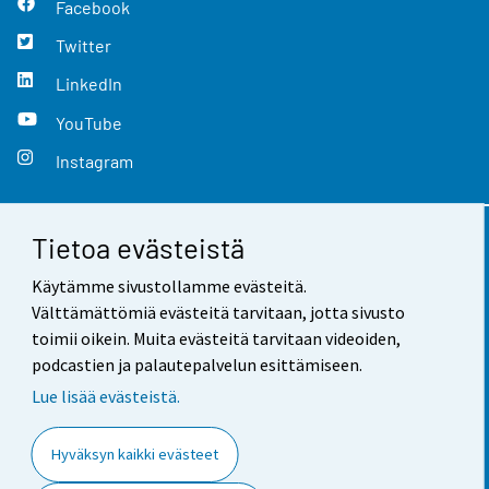
Facebook
Twitter
LinkedIn
YouTube
Instagram
Tietoa evästeistä
Yhteystiedot
Käytämme sivustollamme evästeitä.
Palaute
Välttämättömiä evästeitä tarvitaan, jotta sivusto
toimii oikein. Muita evästeitä tarvitaan videoiden,
Käyttöehdot
podcastien ja palautepalvelun esittämiseen.
Tietosuoja
Lue lisää evästeistä.
Saavutettavuus
Hyväksyn kaikki evästeet
Tietoa sivustosta