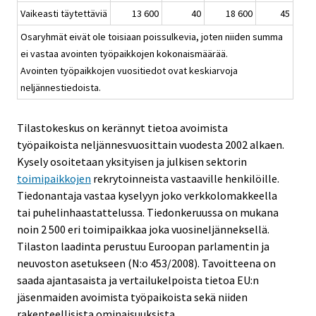
Vaikeasti täytettäviä
13 600
40
18 600
45
Osaryhmät eivät ole toisiaan poissulkevia, joten niiden summa
ei vastaa avointen työpaikkojen kokonaismäärää.
Avointen työpaikkojen vuositiedot ovat keskiarvoja
neljännestiedoista.
Tilastokeskus on kerännyt tietoa avoimista
työpaikoista neljännesvuosittain vuodesta 2002 alkaen.
Kysely osoitetaan yksityisen ja julkisen sektorin
toimipaikkojen
rekrytoinneista vastaaville henkilöille.
Tiedonantaja vastaa kyselyyn joko verkkolomakkeella
tai puhelinhaastattelussa. Tiedonkeruussa on mukana
noin 2 500 eri toimipaikkaa joka vuosineljänneksellä.
Tilaston laadinta perustuu Euroopan parlamentin ja
neuvoston asetukseen (N:o 453/2008). Tavoitteena on
saada ajantasaista ja vertailukelpoista tietoa EU:n
jäsenmaiden avoimista työpaikoista sekä niiden
rakenteellisista ominaisuuksista.