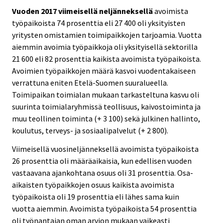
Vuoden 2017 viimeisellä neljänneksellä
avoimista
työpaikoista 74 prosenttia eli 27 400 oli yksityisten
yritysten omistamien toimipaikkojen tarjoamia. Vuotta
aiemmin avoimia työpaikkoja oli yksityisellä sektorilla
21 600 eli 82 prosenttia kaikista avoimista työpaikoista.
Avoimien työpaikkojen määrä kasvoi vuodentakaiseen
verrattuna eniten Etelä-Suomen suuralueella.
Toimipaikan toimialan mukaan tarkasteltuna kasvu oli
suurinta toimialaryhmissä teollisuus, kaivostoiminta ja
muu teollinen toiminta (+ 3 100) sekä julkinen hallinto,
koulutus, terveys- ja sosiaalipalvelut (+ 2 800).
Viimeisellä vuosineljänneksellä avoimista työpaikoista
26 prosenttia oli määräaikaisia, kun edellisen vuoden
vastaavana ajankohtana osuus oli 31 prosenttia. Osa-
aikaisten työpaikkojen osuus kaikista avoimista
työpaikoista oli 19 prosenttia eli lähes sama kuin
vuotta aiemmin. Avoimista työpaikoista 54 prosenttia
oli työnantajan oman arvion mukaan vaikeasti