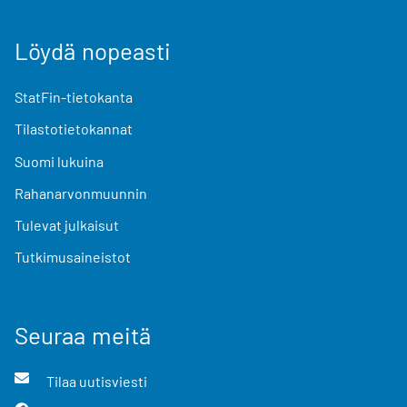
Löydä nopeasti
StatFin-tietokanta
Tilastotietokannat
Suomi lukuina
Rahanarvonmuunnin
Tulevat julkaisut
Tutkimusaineistot
Seuraa meitä
Tilaa uutisviesti