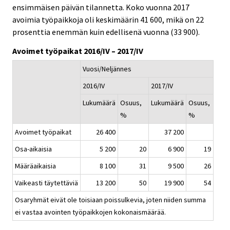
c
c
e
e
ensimmäisen päivän tilannetta. Koko vuonna 2017
e
e
r
r
avoimia työpaikkoja oli keskimäärin 41 600, mikä on 22
.
.
v
v
prosenttia enemmän kuin edellisenä vuonna (33 900).
i
i
Avoimet työpaikat 2016/IV – 2017/IV
c
c
e
e
Vuosi/Neljännes
.
.
2016/IV
2017/IV
Lukumäärä
Osuus,
Lukumäärä
Osuus,
%
%
Avoimet työpaikat
26 400
37 200
Osa-aikaisia
5 200
20
6 900
19
Määräaikaisia
8 100
31
9 500
26
Vaikeasti täytettäviä
13 200
50
19 900
54
Osaryhmät eivät ole toisiaan poissulkevia, joten niiden summa
ei vastaa avointen työpaikkojen kokonaismäärää.