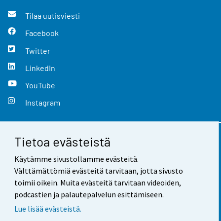
Tilaa uutisviesti
Facebook
Twitter
LinkedIn
YouTube
Instagram
Tietoa evästeistä
Yhteystiedot
Käytämme sivustollamme evästeitä.
Palaute
Välttämättömiä evästeitä tarvitaan, jotta sivusto
toimii oikein. Muita evästeitä tarvitaan videoiden,
Käyttöehdot
podcastien ja palautepalvelun esittämiseen.
Tietosuoja
Lue lisää evästeistä.