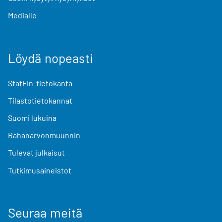
Medialle
Löydä nopeasti
StatFin-tietokanta
Tilastotietokannat
Suomi lukuina
Rahanarvonmuunnin
Tulevat julkaisut
Tutkimusaineistot
Seuraa meitä