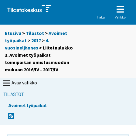
Valikko
Haku
Etusivu
>
Tilastot
>
Avoimet
työpaikat
>
2017
>
4.
vuosineljännes
> Liitetaulukko
3. Avoimet työpaikat
toimipaikan omistusmuodon
mukaan 2016/IV - 2017/IV
Avaa valikko
TILASTOT
Avoimet työpaikat