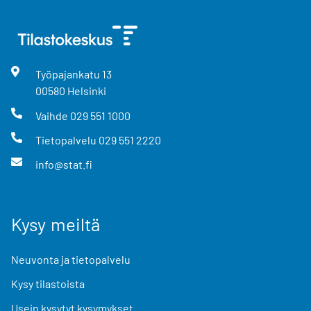
Työpajankatu
13
00580
Helsinki
Vaihde
029 551 1000
Tietopalvelu
029 551 2220
info@stat.fi
Kysy meiltä
Neuvonta ja tietopalvelu
Kysy tilastoista
Usein kysytyt kysymykset