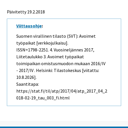
Päivitetty 19.2.2018
Viittausohje
:
Suomen virallinen tilasto (SVT): Avoimet
työpaikat [verkkojulkaisu].
ISSN=1798-2251.
4. Vuosineljännes
2017,
Liitetaulukko 3. Avoimet työpaikat
toimipaikan omistusmuodon mukaan 2016/IV
- 2017/IV . Helsinki: Tilastokeskus [viitattu:
10.8.2026].
Saantitapa:
https://stat.fi/til/atp/2017/04/atp_2017_04_2
018-02-19_tau_003_fi.html