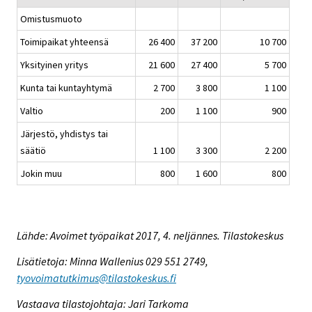
Omistusmuoto
Toimipaikat yhteensä
26 400
37 200
10 700
Yksityinen yritys
21 600
27 400
5 700
Kunta tai kuntayhtymä
2 700
3 800
1 100
Valtio
200
1 100
900
Järjestö, yhdistys tai
säätiö
1 100
3 300
2 200
Jokin muu
800
1 600
800
Lähde: Avoimet työpaikat 2017, 4. neljännes. Tilastokeskus
Lisätietoja: Minna Wallenius 029 551 2749,
tyovoimatutkimus@tilastokeskus.fi
Vastaava tilastojohtaja: Jari Tarkoma