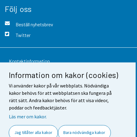
Följ oss
Beställ nyhetsbrev
Twitter
Kontaktinformation
Information om kakor (cookies)
Respons
Vi använder kakor på vår webbplats. Nödvändiga
Användarvillkor
kakor behövs för att webbplatsen ska fungera på
Dataskydd
rätt sätt. Andra kakor behövs för att visa videor,
poddar och feedbacktjäster.
Tillgänglighet
Läs mer om kakor.
Information om webbplatsen
Jag tillåter alla kakor
Bara nödvändiga kakor
Cookie-inställningar