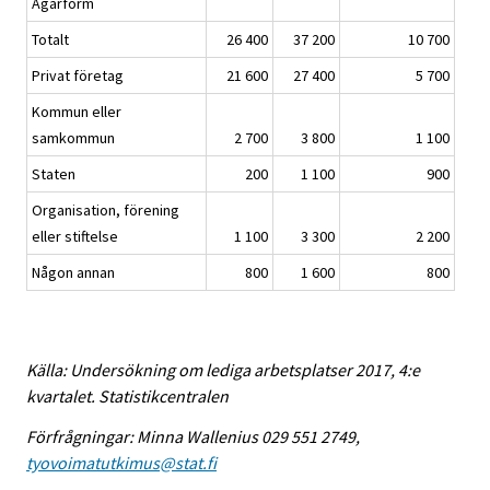
Ägarform
Totalt
26 400
37 200
10 700
Privat företag
21 600
27 400
5 700
Kommun eller
samkommun
2 700
3 800
1 100
Staten
200
1 100
900
Organisation, förening
eller stiftelse
1 100
3 300
2 200
Någon annan
800
1 600
800
Källa: Undersökning om lediga arbetsplatser 2017, 4:e
kvartalet. Statistikcentralen
Förfrågningar: Minna Wallenius 029 551 2749,
tyovoimatutkimus@stat.fi