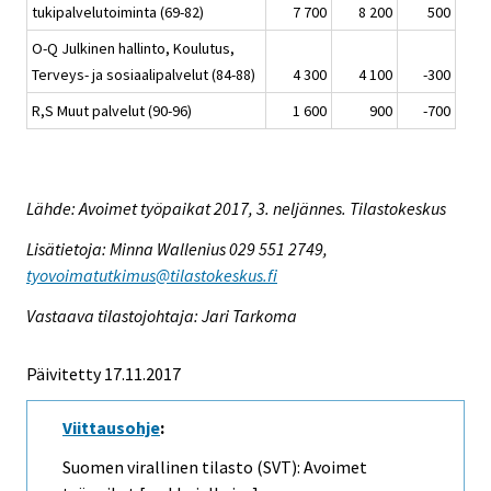
tukipalvelutoiminta (69-82)
7 700
8 200
500
O-Q Julkinen hallinto, Koulutus,
Terveys- ja sosiaalipalvelut (84-88)
4 300
4 100
-300
R,S Muut palvelut (90-96)
1 600
900
-700
Lähde: Avoimet työpaikat 2017, 3. neljännes. Tilastokeskus
Lisätietoja: Minna Wallenius 029 551 2749,
tyovoimatutkimus@tilastokeskus.fi
Vastaava tilastojohtaja: Jari Tarkoma
Päivitetty 17.11.2017
Viittausohje
:
Suomen virallinen tilasto (SVT): Avoimet