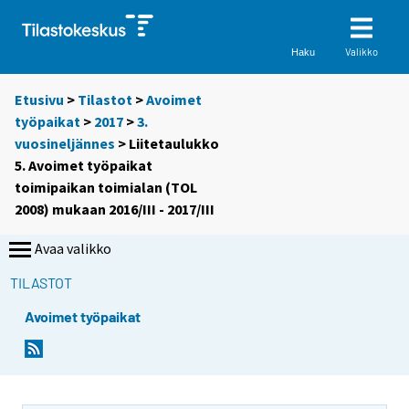
Valikko
Haku
Etusivu
>
Tilastot
>
Avoimet
työpaikat
>
2017
>
3.
vuosineljännes
> Liitetaulukko
5. Avoimet työpaikat
toimipaikan toimialan (TOL
2008) mukaan 2016/III - 2017/III
Avaa valikko
TILASTOT
Avoimet työpaikat