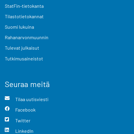
StatFin-tietokanta
Tilastotietokannat
Suomi lukuina
Rahanarvonmuunnin
Tulevat julkaisut
Tutkimusaineistot
Seuraa meitä
Tilaa uutisviesti
Facebook
Twitter
LinkedIn