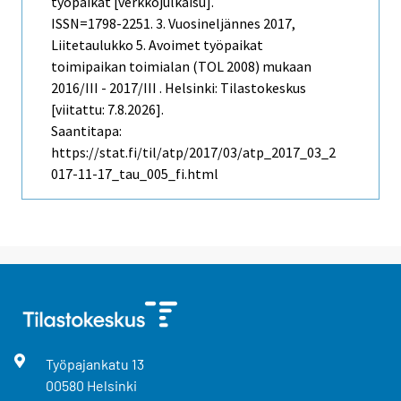
työpaikat [verkkojulkaisu].
ISSN=1798-2251.
3. Vuosineljännes
2017,
Liitetaulukko 5. Avoimet työpaikat
toimipaikan toimialan (TOL 2008) mukaan
2016/III - 2017/III . Helsinki: Tilastokeskus
[viitattu: 7.8.2026].
Saantitapa:
https://stat.fi/til/atp/2017/03/atp_2017_03_2
017-11-17_tau_005_fi.html
Työpajankatu
13
00580
Helsinki