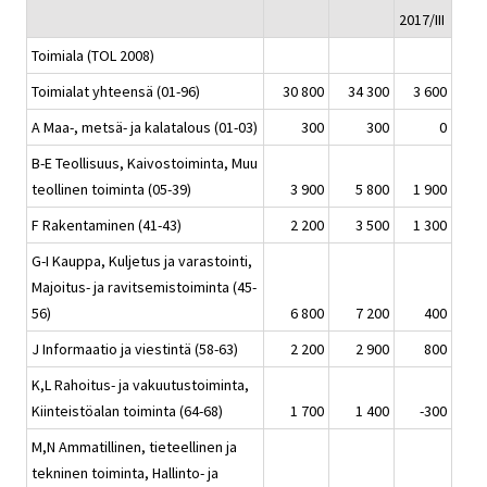
2017/III
Toimiala (TOL 2008)
Toimialat yhteensä (01-96)
30 800
34 300
3 600
A Maa-, metsä- ja kalatalous (01-03)
300
300
0
B-E Teollisuus, Kaivostoiminta, Muu
teollinen toiminta (05-39)
3 900
5 800
1 900
F Rakentaminen (41-43)
2 200
3 500
1 300
G-I Kauppa, Kuljetus ja varastointi,
Majoitus- ja ravitsemistoiminta (45-
56)
6 800
7 200
400
J Informaatio ja viestintä (58-63)
2 200
2 900
800
K,L Rahoitus- ja vakuutustoiminta,
Kiinteistöalan toiminta (64-68)
1 700
1 400
-300
M,N Ammatillinen, tieteellinen ja
tekninen toiminta, Hallinto- ja