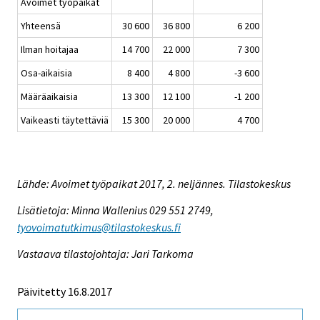
Avoimet työpaikat
Yhteensä
30 600
36 800
6 200
Ilman hoitajaa
14 700
22 000
7 300
Osa-aikaisia
8 400
4 800
-3 600
Määräaikaisia
13 300
12 100
-1 200
Vaikeasti täytettäviä
15 300
20 000
4 700
Lähde: Avoimet työpaikat 2017, 2. neljännes. Tilastokeskus
Lisätietoja: Minna Wallenius 029 551 2749,
tyovoimatutkimus@tilastokeskus.fi
Vastaava tilastojohtaja: Jari Tarkoma
Päivitetty 16.8.2017