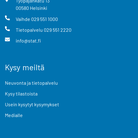
Työpajankatu
13
00580
Helsinki
Vaihde
029 551 1000
Tietopalvelu
029 551 2220
info@stat.fi
Kysy meiltä
Neuvonta ja tietopalvelu
Kysy tilastoista
Usein kysytyt kysymykset
Medialle