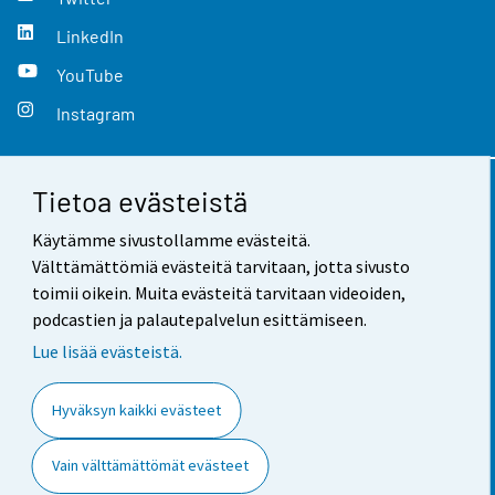
LinkedIn
YouTube
Instagram
Tietoa evästeistä
Yhteystiedot
Käytämme sivustollamme evästeitä.
Palaute
Välttämättömiä evästeitä tarvitaan, jotta sivusto
toimii oikein. Muita evästeitä tarvitaan videoiden,
Käyttöehdot
podcastien ja palautepalvelun esittämiseen.
Tietosuoja
Lue lisää evästeistä.
Saavutettavuus
Hyväksyn kaikki evästeet
Tietoa sivustosta
Vain välttämättömät evästeet
Evästeasetukset