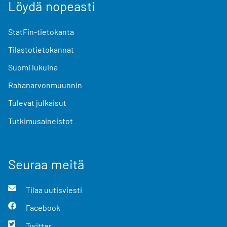
Löydä nopeasti
StatFin-tietokanta
Tilastotietokannat
Suomi lukuina
Rahanarvonmuunnin
Tulevat julkaisut
Tutkimusaineistot
Seuraa meitä
Tilaa uutisviesti
Facebook
Twitter