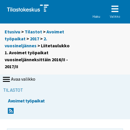
Valikko
Haku
Etusivu
>
Tilastot
>
Avoimet
työpaikat
>
2017
>
2.
vuosineljännes
> Liitetaulukko
1. Avoimet työpaikat
vuosineljänneksittäin 2016/II -
2017/II
Avaa valikko
TILASTOT
Avoimet työpaikat