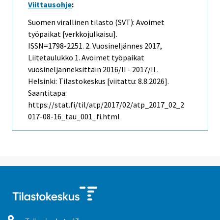
Viittausohje
:
Suomen virallinen tilasto (SVT): Avoimet
työpaikat [verkkojulkaisu].
ISSN=1798-2251.
2. Vuosineljännes
2017,
Liitetaulukko 1. Avoimet työpaikat
vuosineljänneksittäin 2016/II - 2017/II .
Helsinki: Tilastokeskus [viitattu: 8.8.2026].
Saantitapa:
https://stat.fi/til/atp/2017/02/atp_2017_02_2
017-08-16_tau_001_fi.html