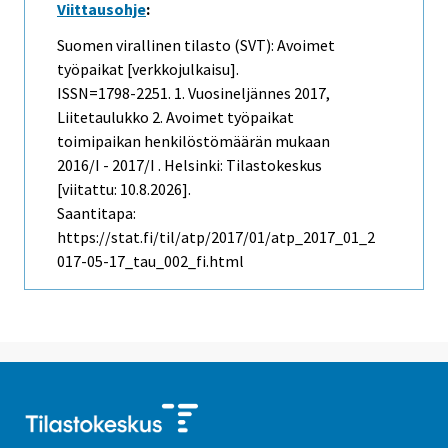
Viittausohje
:
Suomen virallinen tilasto (SVT): Avoimet
työpaikat [verkkojulkaisu].
ISSN=1798-2251.
1. Vuosineljännes
2017,
Liitetaulukko 2. Avoimet työpaikat
toimipaikan henkilöstömäärän mukaan
2016/I - 2017/I . Helsinki: Tilastokeskus
[viitattu: 10.8.2026].
Saantitapa:
https://stat.fi/til/atp/2017/01/atp_2017_01_2
017-05-17_tau_002_fi.html