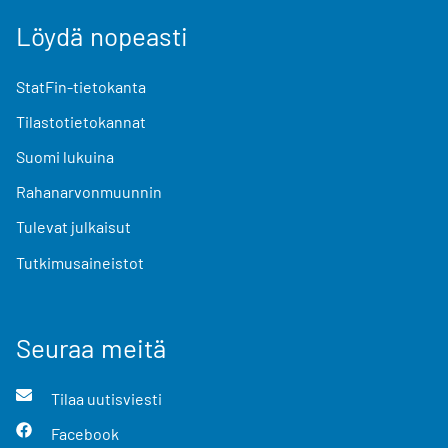
Löydä nopeasti
StatFin-tietokanta
Tilastotietokannat
Suomi lukuina
Rahanarvonmuunnin
Tulevat julkaisut
Tutkimusaineistot
Seuraa meitä
Tilaa uutisviesti
Facebook