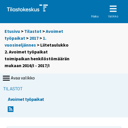
Valikko
Haku
Etusivu
>
Tilastot
>
Avoimet
työpaikat
>
2017
>
1.
vuosineljännes
> Liitetaulukko
2. Avoimet työpaikat
toimipaikan henkilöstömäärän
mukaan 2016/I - 2017/I
Avaa valikko
TILASTOT
Avoimet työpaikat