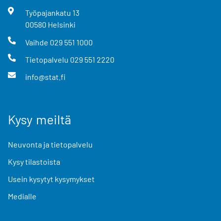
Työpajankatu
13
00580
Helsinki
Vaihde
029 551 1000
Tietopalvelu
029 551 2220
info@stat.fi
Kysy meiltä
Neuvonta ja tietopalvelu
Kysy tilastoista
Usein kysytyt kysymykset
Medialle