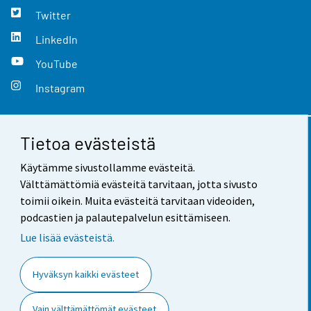
Twitter
LinkedIn
YouTube
Instagram
Tietoa evästeistä
Yhteystiedot
Käytämme sivustollamme evästeitä.
Palaute
Välttämättömiä evästeitä tarvitaan, jotta sivusto
toimii oikein. Muita evästeitä tarvitaan videoiden,
Käyttöehdot
podcastien ja palautepalvelun esittämiseen.
Tietosuoja
Lue lisää evästeistä.
Saavutettavuus
Hyväksyn kaikki evästeet
Tietoa sivustosta
Vain välttämättömät evästeet