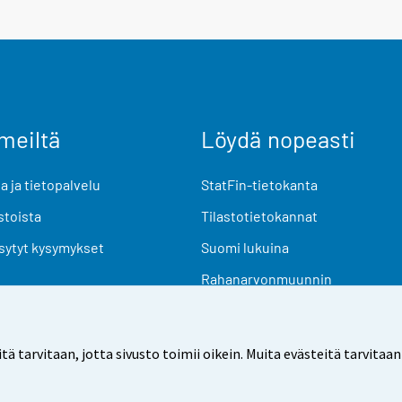
meiltä
Löydä nopeasti
 ja tietopalvelu
StatFin-tietokanta
stoista
Tilastotietokannat
sytyt kysymykset
Suomi lukuina
Rahanarvonmuunnin
Tulevat julkaisut
Tutkimusaineistot
arvitaan, jotta sivusto toimii oikein. Muita evästeitä tarvitaan