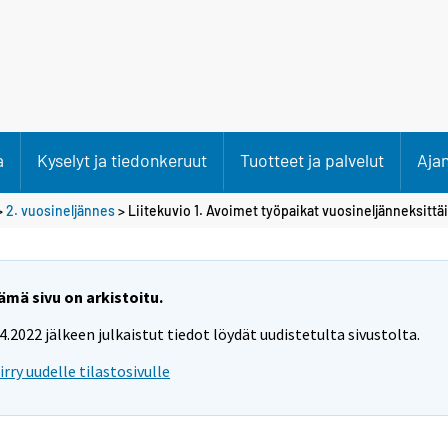
a
Kyselyt ja tiedonkeruut
Tuotteet ja palvelut
Aja
>
2. vuosineljännes
> Liitekuvio 1. Avoimet työpaikat vuosineljänneksittä
ämä sivu on arkistoitu.
.4.2022 jälkeen julkaistut tiedot löydät uudistetulta sivustolta.
iirry uudelle tilastosivulle