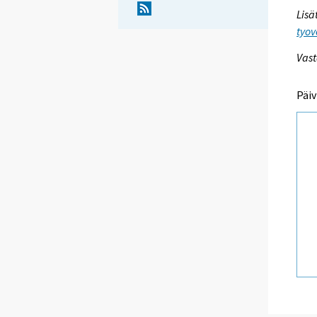
Lisä
tyov
Vast
Päiv