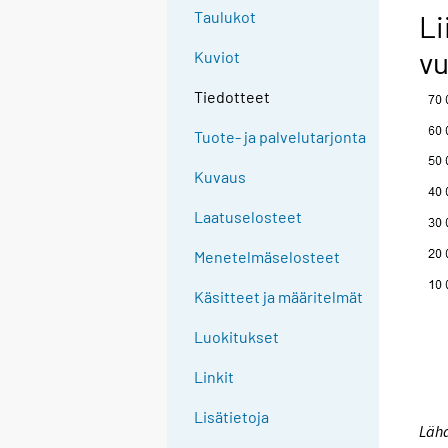
Taulukot
Li
vu
Kuviot
Tiedotteet
Tuote- ja palvelutarjonta
Kuvaus
Laatuselosteet
Menetelmäselosteet
Käsitteet ja määritelmät
Luokitukset
Linkit
Lisätietoja
Lähd