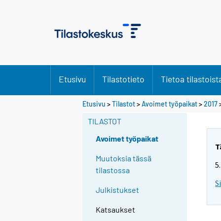
Etusivu
Tilastotieto
Tietoa tilastoist
Etusivu
>
Tilastot
>
Avoimet työpaikat
>
2017
TILASTOT
Avoimet työpaikat
T
Muutoksia tässä
5
tilastossa
S
Julkistukset
Katsaukset