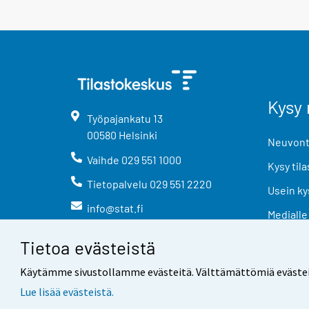
Kysy 
Työpajankatu
13
00580
Helsinki
Neuvonta
Vaihde
029 551 1000
Kysy tila
Tietopalvelu
029 551 2220
Usein ky
info@stat.fi
Medialle
Tietoa evästeistä
Käytämme sivustollamme evästeitä. Välttämättömiä evästeitä t
Lue lisää evästeistä.