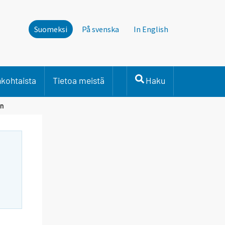
Suomeksi
På svenska
In English
nkohtaista
Tietoa meistä
Haku
in