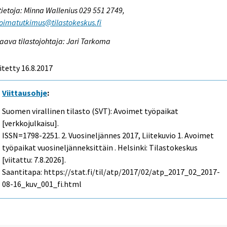
tietoja: Minna Wallenius 029 551 2749,
oimatutkimus@tilastokeskus.fi
aava tilastojohtaja: Jari Tarkoma
itetty 16.8.2017
Viittausohje
:
Suomen virallinen tilasto (SVT): Avoimet työpaikat
[verkkojulkaisu].
ISSN=1798-2251.
2. Vuosineljännes
2017, Liitekuvio 1. Avoimet
työpaikat vuosineljänneksittäin . Helsinki: Tilastokeskus
[viitattu: 7.8.2026].
Saantitapa: https://stat.fi/til/atp/2017/02/atp_2017_02_2017-
08-16_kuv_001_fi.html