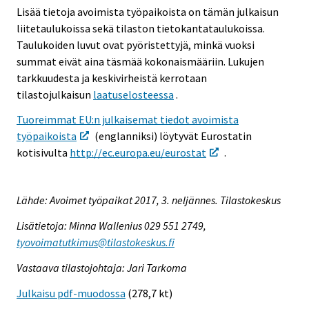
Lisää tietoja avoimista työpaikoista on tämän julkaisun
liitetaulukoissa sekä tilaston tietokantataulukoissa.
Taulukoiden luvut ovat pyöristettyjä, minkä vuoksi
summat eivät aina täsmää kokonaismääriin. Lukujen
tarkkuudesta ja keskivirheistä kerrotaan
tilastojulkaisun
laatuselosteessa
.
Tuoreimmat EU:n julkaisemat tiedot avoimista
työpaikoista
(englanniksi) löytyvät Eurostatin
kotisivulta
http://ec.europa.eu/eurostat
.
Lähde: Avoimet työpaikat 2017, 3. neljännes. Tilastokeskus
Lisätietoja: Minna Wallenius 029 551 2749,
tyovoimatutkimus@tilastokeskus.fi
Vastaava tilastojohtaja: Jari Tarkoma
Julkaisu pdf-muodossa
(278,7 kt)