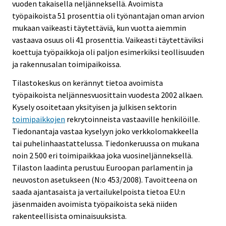
vuoden takaisella neljänneksellä. Avoimista
työpaikoista 51 prosenttia oli työnantajan oman arvion
mukaan vaikeasti täytettäviä, kun vuotta aiemmin
vastaava osuus oli 41 prosenttia. Vaikeasti täytettäviksi
koettuja työpaikkoja oli paljon esimerkiksi teollisuuden
ja rakennusalan toimipaikoissa.
Tilastokeskus on kerännyt tietoa avoimista
työpaikoista neljännesvuosittain vuodesta 2002 alkaen.
Kysely osoitetaan yksityisen ja julkisen sektorin
toimipaikkojen
rekrytoinneista vastaaville henkilöille.
Tiedonantaja vastaa kyselyyn joko verkkolomakkeella
tai puhelinhaastattelussa. Tiedonkeruussa on mukana
noin 2 500 eri toimipaikkaa joka vuosineljänneksellä.
Tilaston laadinta perustuu Euroopan parlamentin ja
neuvoston asetukseen (N:o 453/2008). Tavoitteena on
saada ajantasaista ja vertailukelpoista tietoa EU:n
jäsenmaiden avoimista työpaikoista sekä niiden
rakenteellisista ominaisuuksista.