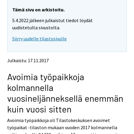
a
a
r
r
r
r
e
e
Tämä sivu on arkistoitu.
m
m
e
e
5.4.2022 jälkeen julkaistut tiedot löydät
o
o
m
m
v
v
uudistetulta sivustolta.
o
o
i
i
v
v
Siirry uudelle tilastosivulle
n
n
i
i
g
g
t
t
n
n
o
o
g
g
Julkaistu: 17.11.2017
a
a
t
t
n
n
o
o
Avoimia työpaikkoja
o
o
a
a
t
t
kolmannella
h
h
n
n
e
e
o
o
vuosineljänneksellä enemmän
r
r
t
t
s
s
kuin vuosi sitten
h
h
e
e
e
e
r
r
Avoimia työpaikkoja oli Tilastokeskuksen avoimet
v
v
r
r
työpaikat -tilaston mukaan vuoden 2017 kolmannella
i
i
s
s