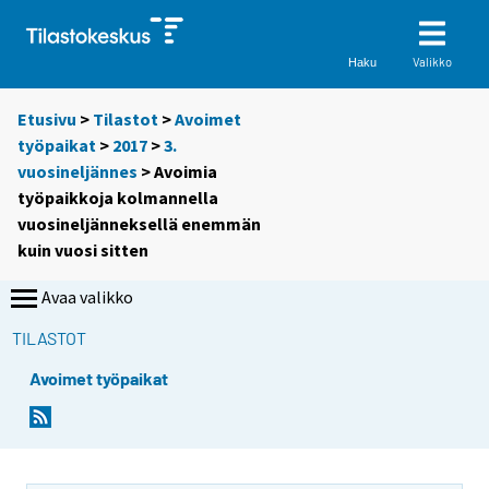
Valikko
Haku
Etusivu
>
Tilastot
>
Avoimet
työpaikat
>
2017
>
3.
vuosineljännes
> Avoimia
työpaikkoja kolmannella
vuosineljänneksellä enemmän
kuin vuosi sitten
Avaa valikko
TILASTOT
Avoimet työpaikat
Y
Y
Y
Y
o
o
o
o
u
u
u
u
a
a