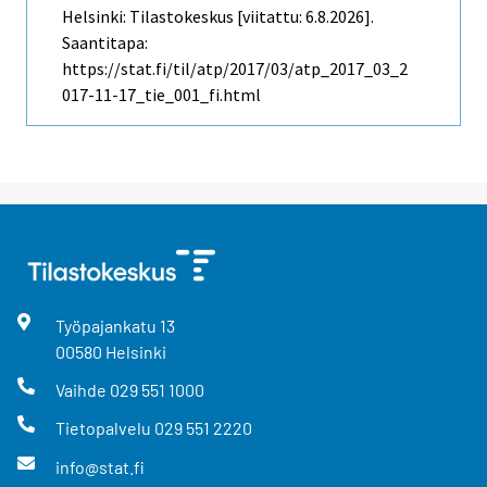
Helsinki: Tilastokeskus [viitattu: 6.8.2026].
Saantitapa:
https://stat.fi/til/atp/2017/03/atp_2017_03_2
017-11-17_tie_001_fi.html
Työpajankatu
13
00580
Helsinki
Vaihde
029 551 1000
Tietopalvelu
029 551 2220
info@stat.fi