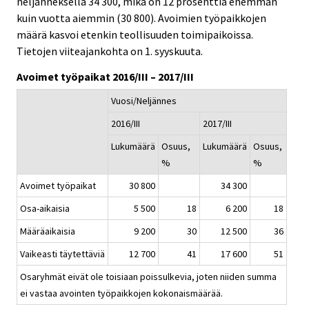
neljänneksellä 34 300, mikä on 12 prosenttia enemmän
c
c
e
e
e
e
kuin vuotta aiemmin (30 800). Avoimien työpaikkojen
r
r
.
.
määrä kasvoi etenkin teollisuuden toimipaikoissa.
v
v
Tietojen viiteajankohta on 1. syyskuuta.
i
i
c
c
Avoimet työpaikat 2016/III – 2017/III
e
e
Vuosi/Neljännes
.
.
2016/III
2017/III
Lukumäärä
Osuus,
Lukumäärä
Osuus,
%
%
Avoimet työpaikat
30 800
34 300
Osa-aikaisia
5 500
18
6 200
18
Määräaikaisia
9 200
30
12 500
36
Vaikeasti täytettäviä
12 700
41
17 600
51
Osaryhmät eivät ole toisiaan poissulkevia, joten niiden summa
ei vastaa avointen työpaikkojen kokonaismäärää.