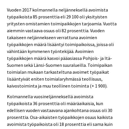
Vuoden 2017 kolmannella neljänneksellä avoimista
työpaikoista 85 prosenttia eli 29 100 oli yksityisten
yritysten omistamien toimipaikkojen tarjoamia. Vuotta
aiemmin vastaava osuus oli 82 prosenttia. Vuoden
takaiseen neljännekseen verrattuna avoimien
työpaikkojen määrä lisääntyi toimipaikoissa, joissa oli
vähintään kymmenen työntekijää. Avoimien
työpaikkojen määrä kasvoi pääasiassa Pohjois- ja Itä-
Suomen sekä Länsi-Suomen suuralueilla. Toimipaikan
toimialan mukaan tarkasteltuna avoimet työpaikat
lisääntyivät eniten toimialaryhmässä teollisuus,
kaivostoiminta ja muu teollinen toiminta (+ 1 900).
Kolmannella vuosineljänneksellä avoimista
työpaikoista 36 prosenttia oli määräaikaisia, kun
edellisen vuoden vastaavana ajankohtana osuus oli 30
prosenttia. Osa-aikaisten työpaikkojen osuus kaikista
avoimista työpaikoista oli 18 prosenttia eli sama kuin