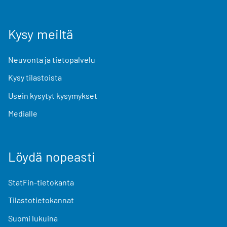
Kysy meiltä
Neuvonta ja tietopalvelu
Kysy tilastoista
Usein kysytyt kysymykset
Medialle
Löydä nopeasti
StatFin-tietokanta
Tilastotietokannat
Suomi lukuina