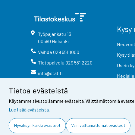
Kysy 
Työpajankatu
13
00580
Helsinki
Neuvonta
Vaihde
029 551 1000
Kysy tila
Tietopalvelu
029 551 2220
Usein ky
info@stat.fi
Medialle
Tietoa evästeistä
Käytämme sivustollamme evästeitä. Välttämättömiä evästeitä t
Lue lisää evästeistä.
Yhteystiedot
Palaute
Hyväksyn kaikki evästeet
Vain välttämättömät evästeet