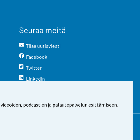
Seuraa meitä
Tilaa uutisviesti
Facebook
Twitter
LinkedIn
YouTube
Instagram
 videoiden, podcastien ja palautepalvelun esittämiseen.
stosta
Evästeasetukset