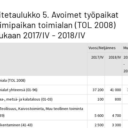
itetaulukko 5. Avoimet työpaikat
imipaikan toimialan (TOL 2008)
kaan 2017/IV - 2018/IV
Vuosi/Neljännes
Mu
2017/IV
2018/IV
20
-
20
iala (TOL 2008)
ialat yhteensä (01-96)
37 200
41 000
a-, metsä- ja kalatalous (01-03)
100
800
Teollisuus, Kaivostoiminta, Muu teollinen toiminta
39)
5 600
4 700
akentaminen (41-43)
2 500
3 300