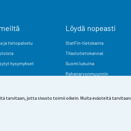
meiltä
Löydä nopeasti
 ja tietopalvelu
StatFin-tietokanta
stoista
Tilastotietokannat
sytyt kysymykset
Suomi lukuina
Rahanarvonmuunnin
Tulevat julkaisut
Tutkimusaineistot
arvitaan, jotta sivusto toimii oikein. Muita evästeitä tarvitaan
Käyttöehdot
Tietosuoja
Saavutettavuus
Tietoa sivu