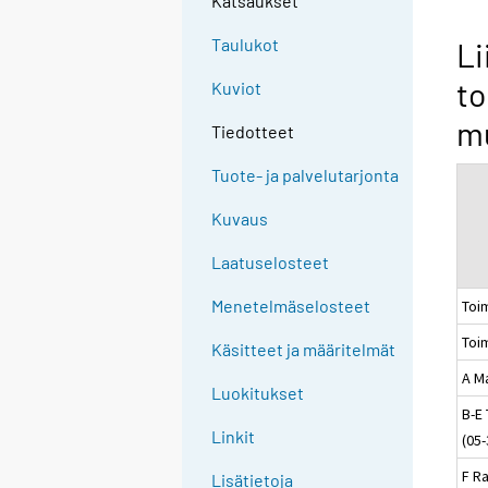
Katsaukset
Taulukot
Li
to
Kuviot
mu
Tiedotteet
Tuote- ja palvelutarjonta
Kuvaus
Laatuselosteet
Menetelmäselosteet
Toim
Toim
Käsitteet ja määritelmät
A Ma
Luokitukset
B-E 
Linkit
(05-
F R
Lisätietoja