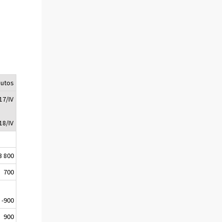
utos
17/IV
18/IV
3 800
700
-900
900