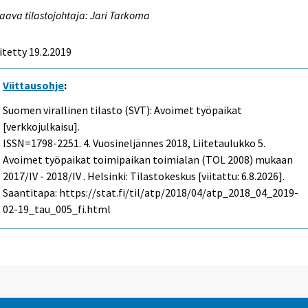
aava tilastojohtaja: Jari Tarkoma
itetty 19.2.2019
Viittausohje
:
Suomen virallinen tilasto (SVT): Avoimet työpaikat
[verkkojulkaisu].
ISSN=1798-2251.
4. Vuosineljännes
2018, Liitetaulukko 5.
Avoimet työpaikat toimipaikan toimialan (TOL 2008) mukaan
2017/IV - 2018/IV . Helsinki: Tilastokeskus [viitattu: 6.8.2026].
Saantitapa: https://stat.fi/til/atp/2018/04/atp_2018_04_2019-
02-19_tau_005_fi.html