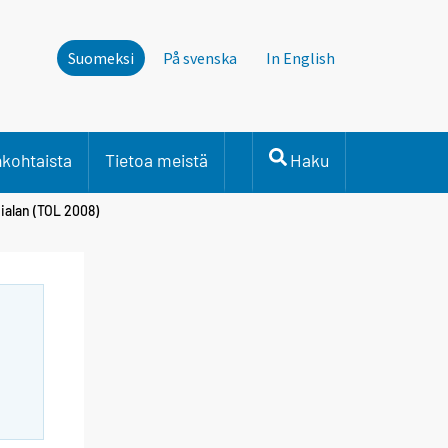
Suomeksi
På svenska
In English
nkohtaista
Tietoa meistä
Haku
ialan (TOL 2008)