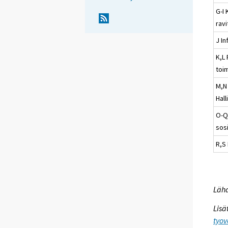
G-I 
ravi
J In
K,L 
toim
M,N 
Hall
O-Q 
sosi
R,S 
Lähd
Lisä
tyov