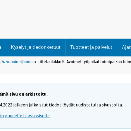
a
Kyselyt ja tiedonkeruut
Tuotteet ja palvelut
Aja
>
4. vuosineljännes
> Liitetaulukko 5. Avoimet työpaikat toimipaikan toim
ämä sivu on arkistoitu.
.4.2022 jälkeen julkaistut tiedot löydät uudistetulta sivustolta.
iirry uudelle tilastosivulle