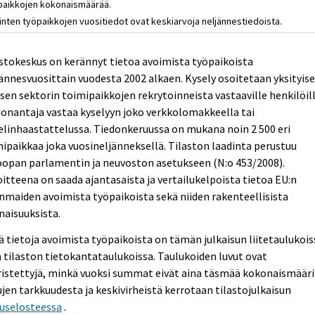
paikkojen kokonaismäärää.
inten työpaikkojen vuositiedot ovat keskiarvoja neljännestiedoista.
stokeskus on kerännyt tietoa avoimista työpaikoista
ännesvuosittain vuodesta 2002 alkaen. Kysely osoitetaan yksityise
isen sektorin toimipaikkojen rekrytoinneista vastaaville henkilöill
onantaja vastaa kyselyyn joko verkkolomakkeella tai
linhaastattelussa. Tiedonkeruussa on mukana noin 2 500 eri
ipaikkaa joka vuosineljänneksellä. Tilaston laadinta perustuu
oopan parlamentin ja neuvoston asetukseen (N:o 453/2008).
itteena on saada ajantasaista ja vertailukelpoista tietoa EU:n
nmaiden avoimista työpaikoista sekä niiden rakenteellisista
aisuuksista.
ä tietoja avoimista työpaikoista on tämän julkaisun liitetaulukois
 tilaston tietokantataulukoissa. Taulukoiden luvut ovat
istettyjä, minkä vuoksi summat eivät aina täsmää kokonaismääri
jen tarkkuudesta ja keskivirheistä kerrotaan tilastojulkaisun
tuselosteessa
.