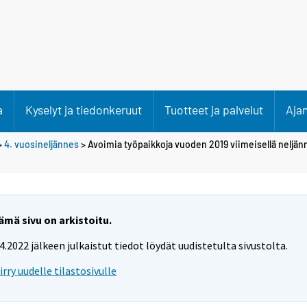
a
Kyselyt ja tiedonkeruut
Tuotteet ja palvelut
Aja
>
4. vuosineljännes
> Avoimia työpaikkoja vuoden 2019 viimeisellä neljän
ämä sivu on arkistoitu.
.4.2022 jälkeen julkaistut tiedot löydät uudistetulta sivustolta.
iirry uudelle tilastosivulle