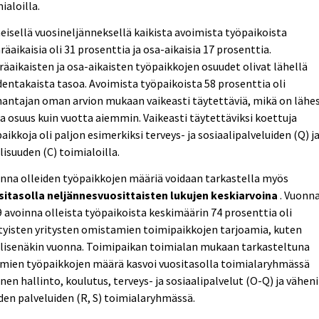
ialoilla.
eisellä vuosineljänneksellä kaikista avoimista työpaikoista
äaikaisia oli 31 prosenttia ja osa-aikaisia 17 prosenttia.
äaikaisten ja osa-aikaisten työpaikkojen osuudet olivat lähellä
entakaista tasoa. Avoimista työpaikoista 58 prosenttia oli
antajan oman arvion mukaan vaikeasti täytettäviä, mikä on lähe
 osuus kuin vuotta aiemmin. Vaikeasti täytettäviksi koettuja
aikkoja oli paljon esimerkiksi terveys- ja sosiaalipalveluiden (Q) j
lisuuden (C) toimialoilla.
nna olleiden työpaikkojen määriä voidaan tarkastella myös
sitasolla neljännesvuosittaisten lukujen keskiarvoina
. Vuonn
 avoinna olleista työpaikoista keskimäärin 74 prosenttia oli
tyisten yritysten omistamien toimipaikkojen tarjoamia, kuten
llisenäkin vuonna. Toimipaikan toimialan mukaan tarkasteltuna
imien työpaikkojen määrä kasvoi vuositasolla toimialaryhmässä
inen hallinto, koulutus, terveys- ja sosiaalipalvelut (O-Q) ja väheni
en palveluiden (R, S) toimialaryhmässä.