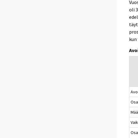
Vuos
oli 
edel
täyt
pros
kun 
Avo
Avo
Osa
Mää
Vaik
Osa