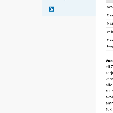
Avo
Osa
Mää
Vaik
Osa
työ
Vuo
eli 
tarj
vähe
all
suur
avoi
amma
tuki