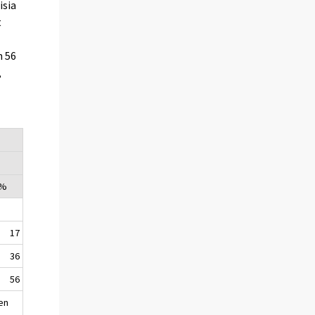
isia
t
n 56
,
 %
17
36
56
en