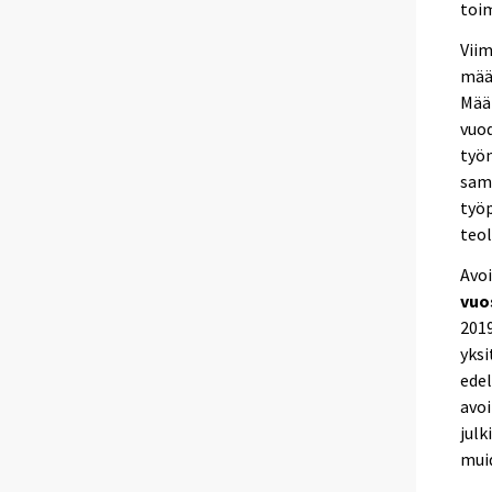
toim
Viim
määr
Määr
vuod
työn
sama
työp
teol
Avoi
vuo
2019
yksi
ede
avo
julk
muid