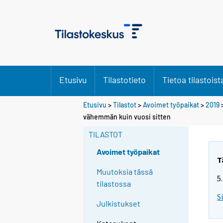
Etusivu
Tilastotieto
Tietoa tilastoist
Etusivu
>
Tilastot
>
Avoimet työpaikat
>
2019
Y
Y
Y
Y
vähemmän kuin vuosi sitten
o
o
o
o
u
u
TILASTOT
u
u
a
a
a
a
r
r
Avoimet työpaikat
r
r
e
e
T
m
m
e
e
Muutoksia tässä
5
o
o
m
m
tilastossa
v
v
o
o
S
i
i
Julkistukset
v
v
n
n
i
i
g
g