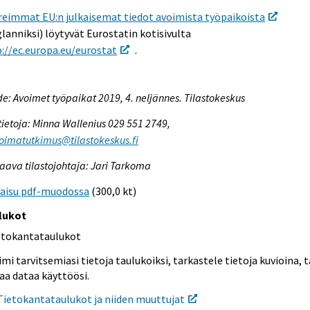
reimmat EU:n julkaisemat tiedot avoimista työpaikoista
lanniksi) löytyvät Eurostatin kotisivulta
://ec.europa.eu/eurostat
.
e: Avoimet työpaikat 2019, 4. neljännes. Tilastokeskus
tietoja: Minna Wallenius 029 551 2749,
oimatutkimus@tilastokeskus.fi
aava tilastojohtaja: Jari Tarkoma
kaisu pdf-muodossa
(300,0 kt)
lukot
etokantataulukot
mi tarvitsemiasi tietoja taulukoiksi, tarkastele tietoja kuvioina, t
aa dataa käyttöösi.
Tietokantataulukot ja niiden muuttujat