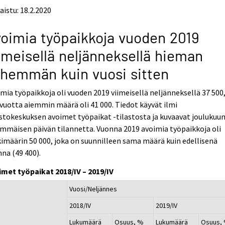
aistu: 18.2.2020
oimia työpaikkoja vuoden 2019
imeisellä neljänneksellä hieman
hemmän kuin vuosi sitten
mia työpaikkoja oli vuoden 2019 viimeisellä neljänneksellä 37 500
vuotta aiemmin määrä oli 41 000. Tiedot käyvät ilmi
stokeskuksen avoimet työpaikat -tilastosta ja kuvaavat joulukuu
mmäisen päivän tilannetta. Vuonna 2019 avoimia työpaikkoja oli
imäärin 50 000, joka on suunnilleen sama määrä kuin edellisenä
na (49 400).
imet työpaikat 2018/IV – 2019/IV
Vuosi/Neljännes
2018/IV
2019/IV
Lukumäärä
Osuus, %
Lukumäärä
Osuus,