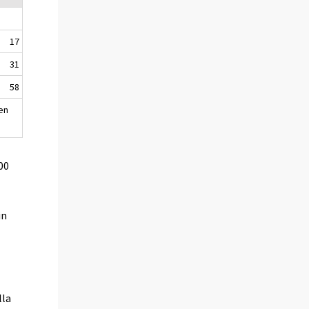
17
31
58
en
00
in
lla