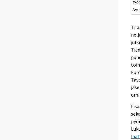
työ
Avo
Tila
nelj
julk
Tied
puhe
toim
Eur
Tavo
jäse
omin
Lisä
sekä
pyör
Luku
laa