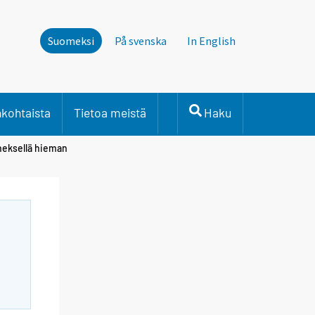
Suomeksi
På svenska
In English
nkohtaista
Tietoa meistä
Haku
neksellä hieman