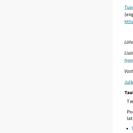
Tuo
(eng
http
Lähd
Lisä
tyov
Vast
Jul
Tau
Ti
Poi
lat