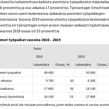
itasolla tarkasteltuna kaikista avoimista työpaikoista määräaika
36 prosenttia ja osa-aikaisia 17 prosenttia. Työnantajat ilmoittiva
leen varsin usein kokeneensa vaikeuksia avoimien työpaikkojen
tämisessä. Vuonna 2019 avoinna olleista työpaikoista keskimääri
enttia oli työnantajan oman arvion mukaan vaikeasti täytettäviä
vuonna 2018 osuus oli 53 prosenttia.
imet työpaikat vuosina 2018 – 2019
Vuosi
2018
2019
Lukumäärä
Osuus, %
Lukumäärä
Osuus,
imet työpaikat
49 400
50 000
-aikaisia
9 700
20
8 300
räaikaisia
17 600
36
18 100
easti täytettäviä
26 100
53
27 900
ryhmät eivät ole toisiaan poissulkevia, joten niiden summa ei vastaa avoint