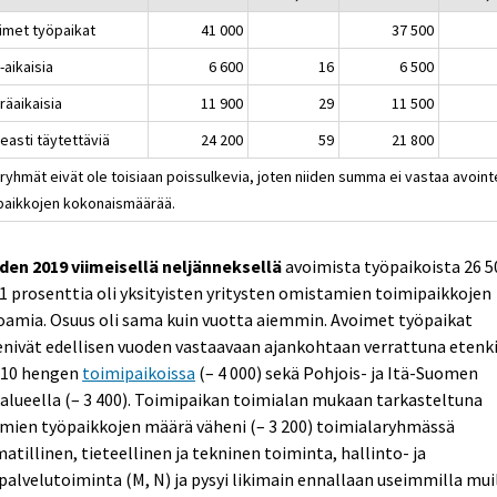
imet työpaikat
41 000
37 500
-aikaisia
6 600
16
6 500
räaikaisia
11 900
29
11 500
easti täytettäviä
24 200
59
21 800
ryhmät eivät ole toisiaan poissulkevia, joten niiden summa ei vastaa avoint
paikkojen kokonaismäärää.
den 2019 viimeisellä neljänneksellä
avoimista työpaikoista 26 5
71 prosenttia oli yksityisten yritysten omistamien toimipaikkojen
oamia. Osuus oli sama kuin vuotta aiemmin. Avoimet työpaikat
nivät edellisen vuoden vastaavaan ajankohtaan verrattuna etenk
e 10 hengen
toimipaikoissa
(– 4 000) sekä Pohjois- ja Itä-Suomen
alueella (– 3 400). Toimipaikan toimialan mukaan tarkasteltuna
mien työpaikkojen määrä väheni (– 3 200) toimialaryhmässä
tillinen, tieteellinen ja tekninen toiminta, hallinto- ja
palvelutoiminta (M, N) ja pysyi likimain ennallaan useimmilla mui