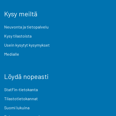
Kysy meiltä
Neuvonta ja tietopalvelu
Kysy tilastoista
Usein kysytyt kysymykset
Medialle
Löydä nopeasti
StatFin-tietokanta
Tilastotietokannat
Suomi lukuina