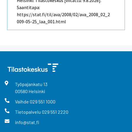
Helsinki: Tilastokeskus [viitattu: 9.8.2026].
Saantitapa:
https://stat.fi/til/ava/2008/02/ava_2008_02_2
009-05-25_laa_001.html
Työpajankatu
13
00580
Helsinki
Vaihde
029 551 1000
Tietopalvelu
029 551 2220
info@stat.fi