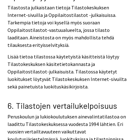
Tilastosta julkaistaan tietoja Tilastokeskuksen
Internet-sivuilla ja Oppilaitostilastot -julkaisuissa.
Tarkempia tietoja voi kysellä myös suoraan
Oppilaitostilastot-vastuualueelta, jossa tilasto
laaditaan. Aineistosta on myös mahdollista tehdä
tilauksesta erityisselvityksiä.
Lisää tietoa tilastossa käytetyistä käsitteistä löytyy
Tilastokeskuksen käsitetietokannasta ja
Oppilaitostilastot-julkaisuista. Tilastossa käytetyt
luokitukset löytyvät Tilastokeskuksen Internet-sivuilta
sekä painetuista luokituskäsikirjoista.
6. Tilastojen vertailukelpoisuus
Peruskoulun ja lukiokoulutuksen ainevalintatilastoa on
laadittu Tilastokeskuksessa vuodesta 1994 lähtien. Eri
vuosien vertailtavuuteen vaikuttavat
koulutusjärjestelmässä, luokituksissa ja tilastoinnissa