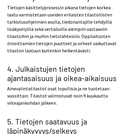
Tietojen käsittelyprosessin aikana tietojen korkea
laatu varmistetaan useiden erilaisten tilastollisten
tarkistusohjelmien avulla, tiedonantajille tehdyillä
lisäkyselyillä sekä vertailuilla aiempiin vastaaviin
tilastoihin ja muihin tietolähteisiin. Oppilaitosten
ilmoittamien tietojen puutteet ja virheet vaikuttavat
tilaston laatuun kuitenkin heikentävästi.
4. Julkaistujen tietojen
ajantasaisuus ja oikea-aikaisuus
Ainevalintatilastot ovat lopullisia ja ne tuotetaan
vuosittain. Tilastot valmistuvat noin 9 kuukautta
viiteajankohdan jälkeen.
5. Tietojen saatavuus ja
läpinäkyvyys/selkeys