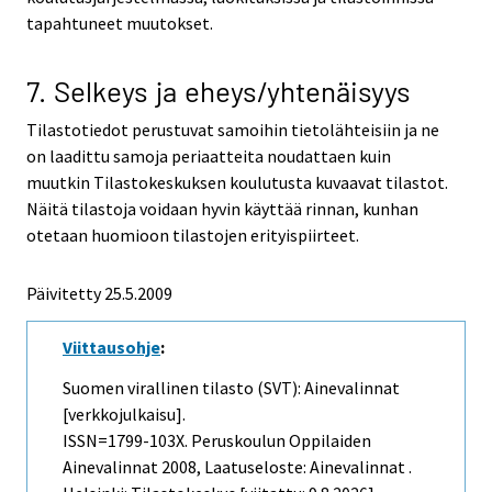
tapahtuneet muutokset.
7. Selkeys ja eheys/yhtenäisyys
Tilastotiedot perustuvat samoihin tietolähteisiin ja ne
on laadittu samoja periaatteita noudattaen kuin
muutkin Tilastokeskuksen koulutusta kuvaavat tilastot.
Näitä tilastoja voidaan hyvin käyttää rinnan, kunhan
otetaan huomioon tilastojen erityispiirteet.
Päivitetty
25.5.2009
Viittausohje
:
Suomen virallinen tilasto (SVT): Ainevalinnat
[verkkojulkaisu].
ISSN=1799-103X.
Peruskoulun Oppilaiden
Ainevalinnat
2008, Laatuseloste: Ainevalinnat .