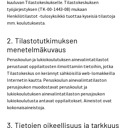
kuuluvan Tilastokeskukselle. Tilastokeskuksen
työjärjestyksen (TK-00-1443-08) mukaan
Henkilötilastot -tulosyksikkö tuottaa kyseisiä tilastoja
mm. koulutuksesta.
2. Tilastotutkimuksen
menetelmäkuvaus
Peruskoulun ja lukiokoulutuksen ainevalintatilastot
perustuvat oppilaitosten ilmoittamiin tietoihin, jotka
Tilastokeskus on kerännyt sähköisillä web-lomakkeilla
Internetin kautta. Peruskoulun ainevalintatilaston
perusjoukon muodostavat peruskoulut ja
lukiokoulutuksen ainevalintatilaston perusjoukon
lukiokoulutusta antavat oppilaitokset. Aineistot ovat
kokonaisaineistoja.
3. Tietojen oikeellisuus ja tarkkuus