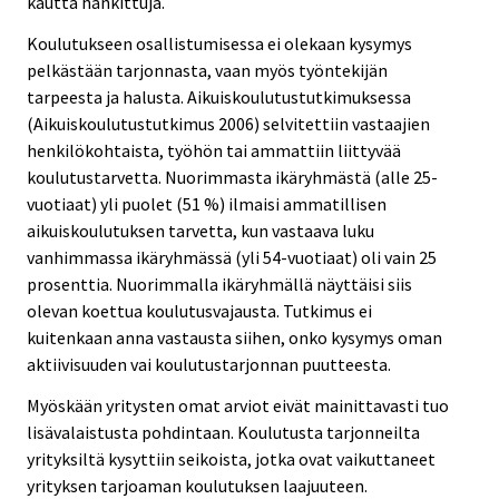
kautta hankittuja.
Koulutukseen osallistumisessa ei olekaan kysymys
pelkästään tarjonnasta, vaan myös työntekijän
tarpeesta ja halusta. Aikuiskoulutustutkimuksessa
(Aikuiskoulutustutkimus 2006) selvitettiin vastaajien
henkilökohtaista, työhön tai ammattiin liittyvää
koulutustarvetta. Nuorimmasta ikäryhmästä (alle 25-
vuotiaat) yli puolet (51 %) ilmaisi ammatillisen
aikuiskoulutuksen tarvetta, kun vastaava luku
vanhimmassa ikäryhmässä (yli 54-vuotiaat) oli vain 25
prosenttia. Nuorimmalla ikäryhmällä näyttäisi siis
olevan koettua koulutusvajausta. Tutkimus ei
kuitenkaan anna vastausta siihen, onko kysymys oman
aktiivisuuden vai koulutustarjonnan puutteesta.
Myöskään yritysten omat arviot eivät mainittavasti tuo
lisävalaistusta pohdintaan. Koulutusta tarjonneilta
yrityksiltä kysyttiin seikoista, jotka ovat vaikuttaneet
yrityksen tarjoaman koulutuksen laajuuteen.