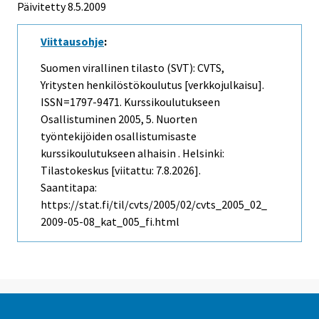
Päivitetty 8.5.2009
Viittausohje
:
Suomen virallinen tilasto (SVT): CVTS,
Yritysten henkilöstökoulutus [verkkojulkaisu].
ISSN=1797-9471.
Kurssikoulutukseen
Osallistuminen
2005, 5. Nuorten
työntekijöiden osallistumisaste
kurssikoulutukseen alhaisin . Helsinki:
Tilastokeskus [viitattu: 7.8.2026].
Saantitapa:
https://stat.fi/til/cvts/2005/02/cvts_2005_02_
2009-05-08_kat_005_fi.html