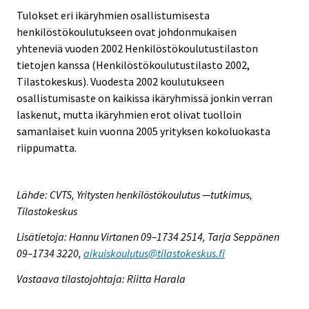
Tulokset eri ikäryhmien osallistumisesta
henkilöstökoulutukseen ovat johdonmukaisen
yhteneviä vuoden 2002 Henkilöstökoulutustilaston
tietojen kanssa (Henkilöstökoulutustilasto 2002,
Tilastokeskus). Vuodesta 2002 koulutukseen
osallistumisaste on kaikissa ikäryhmissä jonkin verran
laskenut, mutta ikäryhmien erot olivat tuolloin
samanlaiset kuin vuonna 2005 yrityksen kokoluokasta
riippumatta.
Lähde: CVTS, Yritysten henkilöstökoulutus —tutkimus,
Tilastokeskus
Lisätietoja: Hannu Virtanen 09–1734 2514, Tarja Seppänen
09–1734 3220,
aikuiskoulutus@tilastokeskus.fi
Vastaava tilastojohtaja: Riitta Harala