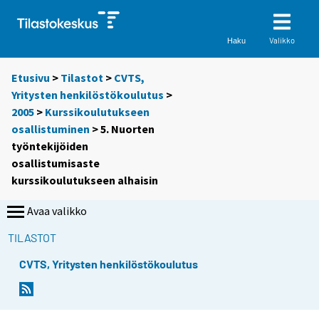
Valikko
Haku
Etusivu
>
Tilastot
>
CVTS,
Yritysten henkilöstökoulutus
>
2005
>
Kurssikoulutukseen
osallistuminen
> 5. Nuorten
työntekijöiden
osallistumisaste
kurssikoulutukseen alhaisin
Avaa valikko
TILASTOT
CVTS, Yritysten henkilöstökoulutus