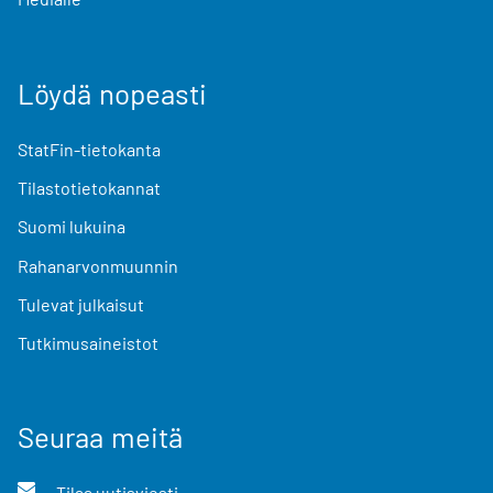
Löydä nopeasti
StatFin-tietokanta
Tilastotietokannat
Suomi lukuina
Rahanarvonmuunnin
Tulevat julkaisut
Tutkimusaineistot
Seuraa meitä
Tilaa uutisviesti