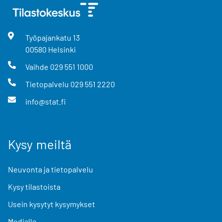
Työpajankatu
13
00580
Helsinki
Vaihde
029 551 1000
Tietopalvelu
029 551 2220
info@stat.fi
Kysy meiltä
Neuvonta ja tietopalvelu
Kysy tilastoista
Usein kysytyt kysymykset
Medialle