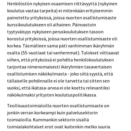
Henkilöstön nykyisen osaamisen riittävyyttä (nykyinen
koulutus vastaa tarpeita) ei mitenkään erityisemmin
painotettu yrityksissä, joissa nuorten osallistumisaste
kurssikoulutukseen oli alhainen. Päinvastoin
tyytyväisyys nykyiseen peruskoulutuksen tasoon
korostui yrityksissä, joissa nuorten osallistumisaste oli
korkea. Täsmälleen sama päti vanhimman ikäryhmän
osalta (55-vuotiaat tai vanhemmat). Tulokset viittaavat
siihen, että yrityksissä ei pohdita henkilökoulutuksen
tarjontaa nimenomaisesti ikäryhmien tasavertaisen
osallistumisen näkökulmasta - joko siitä syystä, että
tällaiselle pohdinnalle ei ole tarvetta tai sitten sen
vuoksi, että ikätasa-arvoa ei ole koettu relevantiksi
näkökulmaksi yritysten koulutuspolitiikassa.
Teollisuustoimialoilla nuorten osallistumisaste on
jonkin verran korkeampi kuin palvelusektorin
toimialoilla. Kummankin sektorin sisällä
toimialakohtaiset erot ovat kuitenkin melko suuria.