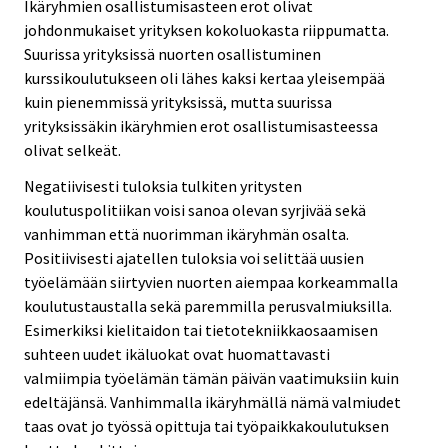
Ikäryhmien osallistumisasteen erot olivat
johdonmukaiset yrityksen kokoluokasta riippumatta.
Suurissa yrityksissä nuorten osallistuminen
kurssikoulutukseen oli lähes kaksi kertaa yleisempää
kuin pienemmissä yrityksissä, mutta suurissa
yrityksissäkin ikäryhmien erot osallistumisasteessa
olivat selkeät.
Negatiivisesti tuloksia tulkiten yritysten
koulutuspolitiikan voisi sanoa olevan syrjivää sekä
vanhimman että nuorimman ikäryhmän osalta.
Positiivisesti ajatellen tuloksia voi selittää uusien
työelämään siirtyvien nuorten aiempaa korkeammalla
koulutustaustalla sekä paremmilla perusvalmiuksilla.
Esimerkiksi kielitaidon tai tietotekniikkaosaamisen
suhteen uudet ikäluokat ovat huomattavasti
valmiimpia työelämän tämän päivän vaatimuksiin kuin
edeltäjänsä. Vanhimmalla ikäryhmällä nämä valmiudet
taas ovat jo työssä opittuja tai työpaikkakoulutuksen