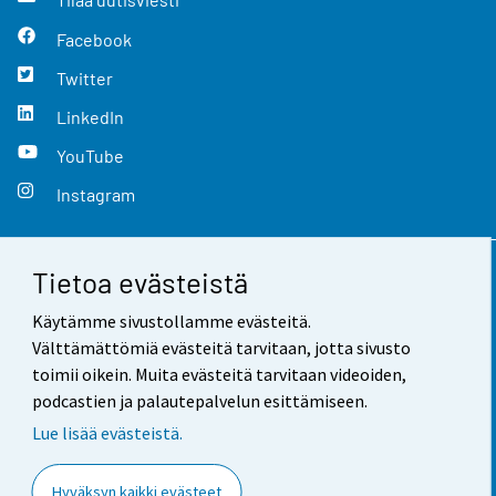
Facebook
Twitter
LinkedIn
YouTube
Instagram
Tietoa evästeistä
Yhteystiedot
Käytämme sivustollamme evästeitä.
Palaute
Välttämättömiä evästeitä tarvitaan, jotta sivusto
toimii oikein. Muita evästeitä tarvitaan videoiden,
Käyttöehdot
podcastien ja palautepalvelun esittämiseen.
Tietosuoja
Lue lisää evästeistä.
Saavutettavuus
Hyväksyn kaikki evästeet