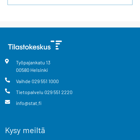
Työpajankatu
13
00580
Helsinki
Vaihde
029 551 1000
Tietopalvelu
029 551 2220
info@stat.fi
Kysy meiltä