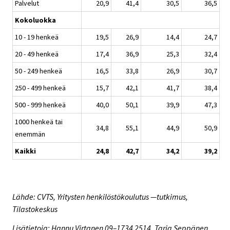
Palvelut
20,9
41,4
30,5
36,5
Kokoluokka
10 - 19 henkeä
19,5
26,9
14,4
24,7
20 - 49 henkeä
17,4
36,9
25,3
32,4
50 - 249 henkeä
16,5
33,8
26,9
30,7
250 - 499 henkeä
15,7
42,1
41,7
38,4
500 - 999 henkeä
40,0
50,1
39,9
47,3
1000 henkeä tai
34,8
55,1
44,9
50,9
enemmän
Kaikki
24,8
42,7
34,2
39,2
Lähde: CVTS, Yritysten henkilöstökoulutus —tutkimus,
Tilastokeskus
Lisätietoja: Hannu Virtanen 09–1734 2514, Tarja Seppänen