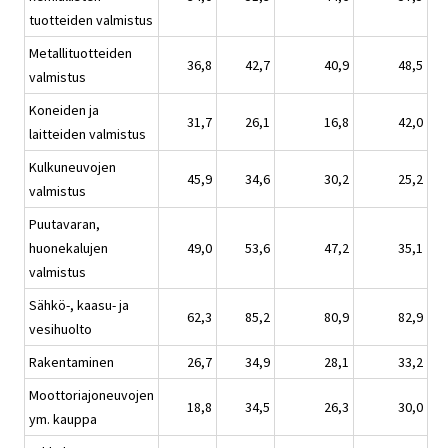
tuotteiden valmistus
Metallituotteiden
36,8
42,7
40,9
48,5
valmistus
Koneiden ja
31,7
26,1
16,8
42,0
laitteiden valmistus
Kulkuneuvojen
45,9
34,6
30,2
25,2
valmistus
Puutavaran,
huonekalujen
49,0
53,6
47,2
35,1
valmistus
Sähkö-, kaasu- ja
62,3
85,2
80,9
82,9
vesihuolto
Rakentaminen
26,7
34,9
28,1
33,2
Moottoriajoneuvojen
18,8
34,5
26,3
30,0
ym. kauppa