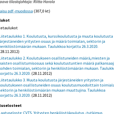
aava tilastojohtaja: Riitta Harala
kaisu pdf-muodossa
(307,0 kt)
lukot
itetaulukot
Liitetaulukko 1. Koulutusta, kurssikoulutusta ja muuta koulutusta
järjestäneiden yritysten osuus ja määrä toimialan, sektorin ja
henkilöstömäärän mukaan. Taulukkoa korjattu 26.3.2020.
(28.11.2012)
Liitetaulukko 2. Koulutukseen osallistuneiden määrä,miesten ja
naisten osallistumisosuus sekä koulutustuntien määrä palkansaa
kohden toimialan, sektorin ja henkilöstömäärän mukaan. Tauluk
korjattu 26.3.2020.
(28.11.2012)
Liitetaulukko 3. Muuta koulutusta järjestäneiden yritysten ja
koulutukseen osallistuneiden osuus koulutusmuodoittain toimial
sektorin ja henkilöstömäärän mukaan muuttujina. Taulukkoa
korjattu 26.3.2020.
(28.11.2012)
tuselosteet
Laatuseloste: CVTS, Yritysten henkilöstökoulutus -tutkimus