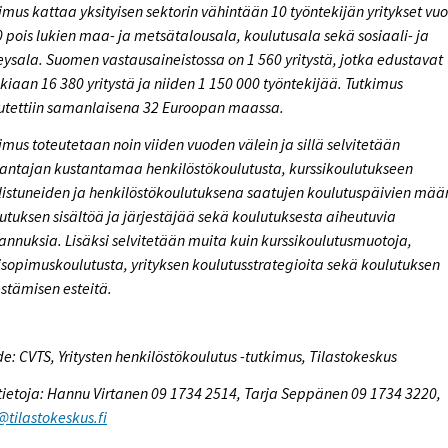
imus kattaa yksityisen sektorin vähintään 10 työntekijän yritykset vu
 pois lukien maa- ja metsätalousala, koulutusala sekä sosiaali- ja
eysala. Suomen vastausaineistossa on 1 560 yritystä, jotka edustavat
kiaan 16 380 yritystä ja niiden 1 150 000 työntekijää. Tutkimus
utettiin samanlaisena 32 Euroopan maassa.
imus toteutetaan noin viiden vuoden välein ja sillä selvitetään
antajan kustantamaa henkilöstökoulutusta, kurssikoulutukseen
listuneiden ja henkilöstökoulutuksena saatujen koulutuspäivien mää
utuksen sisältöä ja järjestäjää sekä koulutuksesta aiheutuvia
annuksia. Lisäksi selvitetään muita kuin kurssikoulutusmuotoja,
sopimuskoulutusta, yrityksen koulutusstrategioita sekä koulutuksen
estämisen esteitä.
e: CVTS, Yritysten henkilöstökoulutus -tutkimus, Tilastokeskus
tietoja: Hannu Virtanen 09 1734 2514, Tarja Seppänen 09 1734 3220,
@tilastokeskus.fi