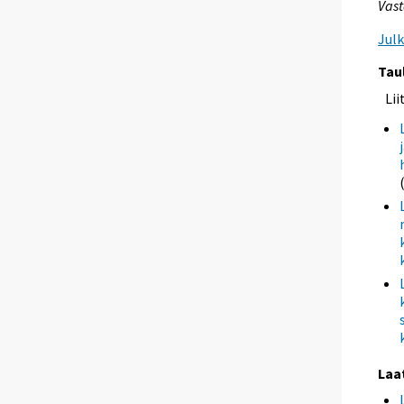
Vast
Jul
Tau
Li
Laa