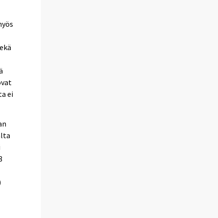
myös
sekä
ä
ovat
a ei
an
alta
i
8
)