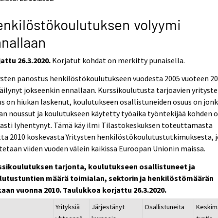
nkilöstökoulutuksen volyymi
nallaan
attu 26.3.2020.
Korjatut kohdat on merkitty punaisella.
tysten panostus henkilöstökoulutukseen vuodesta 2005 vuoteen 2
äilynyt jokseenkin ennallaan. Kurssikoulutusta tarjoavien yrityst
s on hiukan laskenut, koulutukseen osallistuneiden osuus on jonk
an noussut ja koulutukseen käytetty työaika työntekijää kohden 
asti lyhentynyt. Tämä käy ilmi Tilastokeskuksen toteuttamasta
ta 2010 koskevasta Yritysten henkilöstökoulutustutkimuksesta, 
tetaan viiden vuoden välein kaikissa Euroopan Unionin maissa.
ssikoulutuksen tarjonta, koulutukseen osallistuneet ja
lutustuntien määrä toimialan, sektorin ja henkilöstömäärän
aan vuonna 2010. Taulukkoa korjattu 26.3.2020.
Yrityksiä
Järjestänyt
Osallistuneita
Keskim