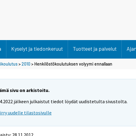
a
Kyselyt ja tiedonkeruut
Tuotteet ja palvelut
Aja
tökoulutus
>
2010
> Henkilöstökoulutuksen volyymi ennallaan
ämä sivu on arkistoitu.
.4.2022 jälkeen julkaistut tiedot löydät uudistetulta sivustolta.
iirry uudelle tilastosivulle
aistu: 28.11.2012