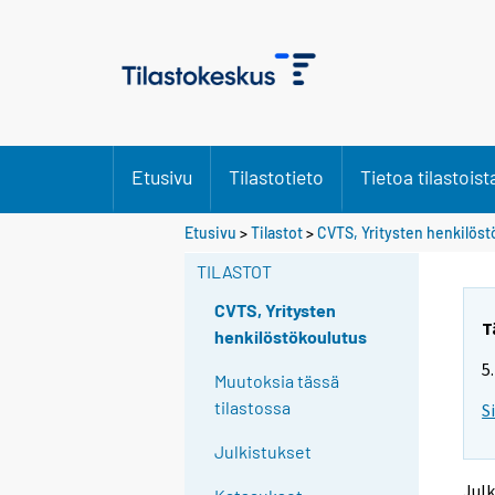
Etusivu
Tilastotieto
Tietoa tilastoist
Etusivu
>
Tilastot
>
CVTS, Yritysten henkilös
TILASTOT
CVTS, Yritysten
T
henkilöstökoulutus
5
Muutoksia tässä
tilastossa
S
Julkistukset
Julk