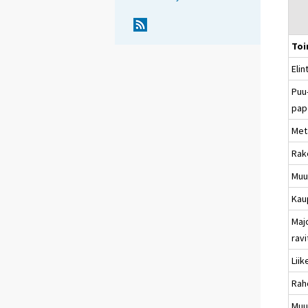
Toi
Elin
Puu-
pap
Meta
Rak
Muu
Kau
Majo
rav
Liik
Rah
Muu