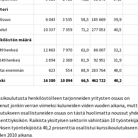
tori
lisuus
6 043
3 535
58,5
185 669
39,9
elut
10 337
7 359
71,2
277 053
40,5
kilöstön määrä
49 henkeä
12 863
7 970
62,0
86 007
32,2
249 henkeä
2 894
2 369
81,9
92 951
31,9
 tai enemmän
623
554
88,9
283 764
48,0
kki
16 380
10 894
66,5
462 722
40,2
sikoulutusta henkilöstölleen tarjonneiden yritysten osuus on
enut jonkin verran viimeksi kuluneiden viiden vuoden aikana, mut
utukseen osallistuneiden osuus on tästä huolimatta noussut yhd
enttiyksikön. Kaikista yksityisen sektorin vähintään 10 työntekij
yksen työntekijöistä 40,2 prosenttia osallistui kurssikoulutukseen
en 2010 aikana.