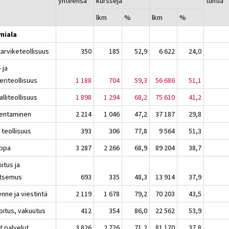
yhteensä
kursseja
tuntia
lkm
%
lkm
%
miala
tarviketeollisuus
350
185
52,9
6 622
24,0
 ja
eriteollisuus
1 188
704
59,3
56 686
51,1
lliteollisuus
1 898
1 294
68,2
75 610
41,2
entaminen
2 214
1 046
47,2
37 187
29,8
 teollisuus
393
306
77,8
9 564
51,3
ppa
3 287
2 266
68,9
89 204
38,7
itus ja
itsemus
693
335
48,3
13 914
37,9
enne ja viestintä
2 119
1 678
79,2
70 203
43,5
oitus, vakuutus
412
354
86,0
22 562
53,9
t palvelut
3 826
2 726
71,2
81 170
37,8