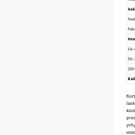
Sek
Teol
Palv
Hen
10–
50–
250
Kai
Kurs
lask
koul
pros
yrit
vuod