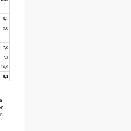
9,1
9,0
7,0
7,2
10,9
9,1
ta
en
än