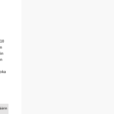
010
en
in
on
joka
äärin