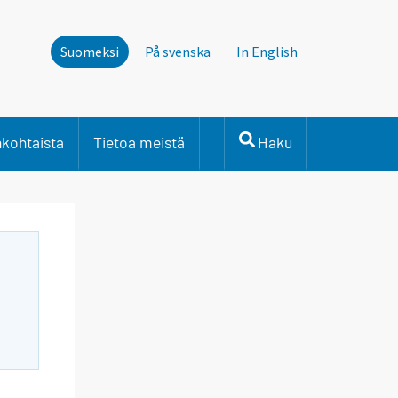
Suomeksi
På svenska
In English
nkohtaista
Tietoa meistä
Haku