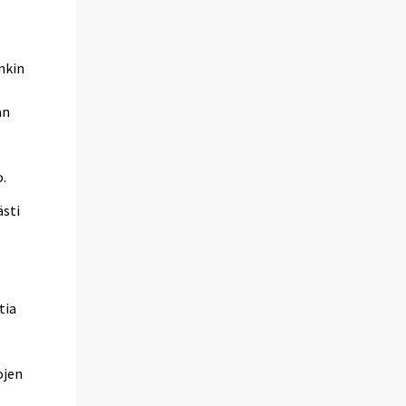
nkin
an
o.
ästi
tia
ojen