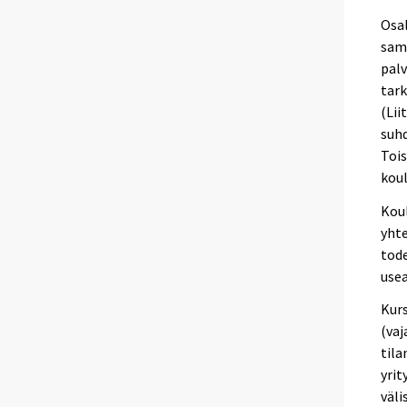
Osal
sama
palv
tark
(Lii
suhd
Tois
koul
Kou
yhte
tode
use
Kurs
(vaj
tila
yrit
väli