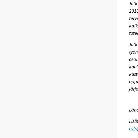
Tutk
2010
terv
kaik
tote
Tutk
työn
osal
koul
kust
oppi
järj
Lähd
Lisä
cvts