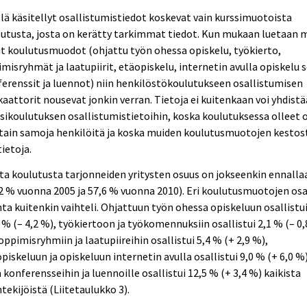
lä käsitellyt osallistumistiedot koskevat vain kurssimuotoista
utusta, josta on kerätty tarkimmat tiedot. Kun mukaan luetaan 
 koulutusmuodot (ohjattu työn ohessa opiskelu, työkierto,
misryhmät ja laatupiirit, etäopiskelu, internetin avulla opiskelu 
erenssit ja luennot) niin henkilöstökoulutukseen osallistumisen
kaattorit nousevat jonkin verran. Tietoja ei kuitenkaan voi yhdistä
sikoulutuksen osallistumistietoihin, koska koulutuksessa olleet 
tain samoja henkilöitä ja koska muiden koulutusmuotojen kestost
tietoja.
a koulutusta tarjonneiden yritysten osuus on jokseenkin ennalla
2 % vuonna 2005 ja 57,6 % vuonna 2010). Eri koulutusmuotojen os
ta kuitenkin vaihteli. Ohjattuun työn ohessa opiskeluun osallistu
 % (– 4,2 %), työkiertoon ja työkomennuksiin osallistui 2,1 % (– 0,
oppimisryhmiin ja laatupiireihin osallistui 5,4 % (+ 2,9 %),
piskeluun ja opiskeluun internetin avulla osallistui 9,0 % (+ 6,0 %
 konferensseihin ja luennoille osallistui 12,5 % (+ 3,4 %) kaikista
tekijöistä (Liitetaulukko 3).