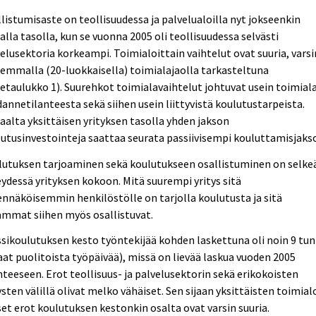
listumisaste on teollisuudessa ja palvelualoilla nyt jokseenkin
lla tasolla, kun se vuonna 2005 oli teollisuudessa selvästi
elusektoria korkeampi. Toimialoittain vaihtelut ovat suuria, varsi
emmalla (20-luokkaisella) toimialajaolla tarkasteltuna
tetaulukko 1). Suurehkot toimialavaihtelut johtuvat usein toimial
annetilanteesta sekä siihen usein liittyvistä koulutustarpeista.
aalta yksittäisen yrityksen tasolla yhden jakson
utusinvestointeja saattaa seurata passiivisempi kouluttamisjaks
lutuksen tarjoaminen sekä koulutukseen osallistuminen on selke
ydessä yrityksen kokoon. Mitä suurempi yritys sitä
nnäköisemmin henkilöstölle on tarjolla koulutusta ja sitä
ammat siihen myös osallistuvat.
sikoulutuksen kesto työntekijää kohden laskettuna oli noin 9 tun
aat puolitoista työpäivää), missä on lievää laskua vuoden 2005
nteeseen. Erot teollisuus- ja palvelusektorin sekä erikokoisten
ysten välillä olivat melko vähäiset. Sen sijaan yksittäisten toimial
set erot koulutuksen kestonkin osalta ovat varsin suuria.