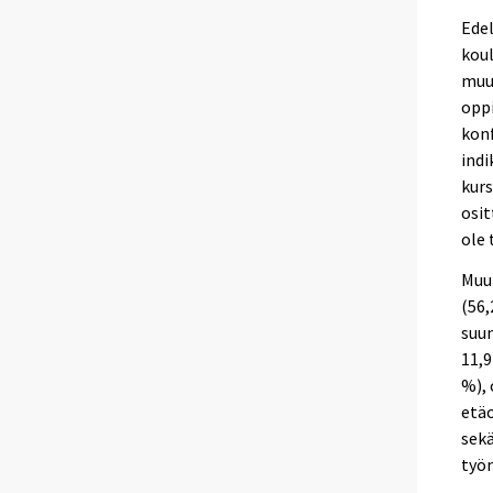
Edel
koul
muut
oppi
konf
indi
kurs
osit
ole 
Muut
(56,
suun
11,9
%), 
etäo
sekä
työn