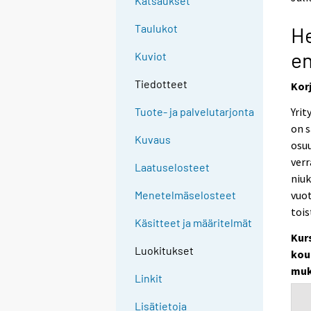
Katsaukset
Taulukot
He
en
Kuviot
Tiedotteet
Korj
Yri
Tuote- ja palvelutarjonta
on s
Kuvaus
osuu
verr
Laatuselosteet
niuk
vuot
Menetelmäselosteet
tois
Käsitteet ja määritelmät
Kur
Luokitukset
kou
muk
Linkit
Lisätietoja