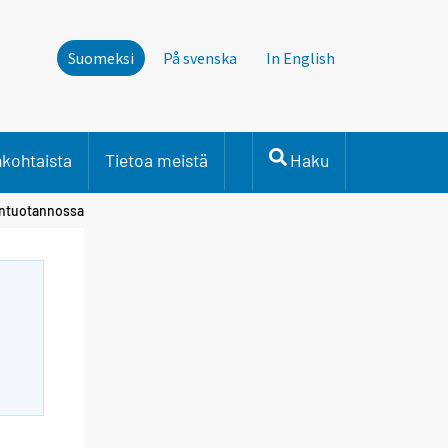
Suomeksi
På svenska
In English
nkohtaista
Tietoa meistä
Haku
öntuotannossa