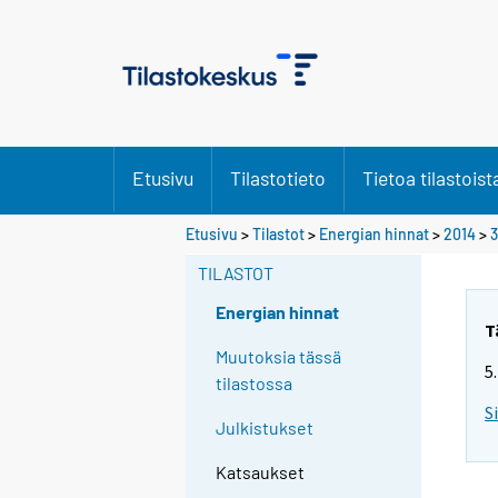
Etusivu
Tilastotieto
Tietoa tilastoist
Etusivu
>
Tilastot
>
Energian hinnat
>
2014
>
3
TILASTOT
Energian hinnat
T
Muutoksia tässä
5
tilastossa
S
Julkistukset
Katsaukset