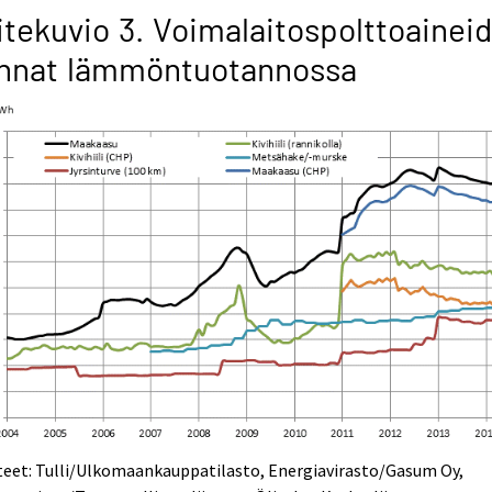
itekuvio 3. Voimalaitospolttoainei
innat lämmöntuotannossa
teet: Tulli/Ulkomaankauppatilasto, Energiavirasto/Gasum Oy,