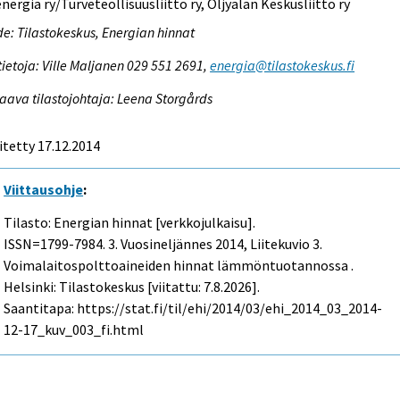
nergia ry/Turveteollisuusliitto ry, Öljyalan Keskusliitto ry
e: Tilastokeskus, Energian hinnat
tietoja: Ville Maljanen 029 551 2691,
energia@tilastokeskus.fi
aava tilastojohtaja: Leena Storgårds
itetty 17.12.2014
Viittausohje
:
Tilasto: Energian hinnat [verkkojulkaisu].
ISSN=1799-7984.
3. Vuosineljännes
2014, Liitekuvio 3.
Voimalaitospolttoaineiden hinnat lämmöntuotannossa .
Helsinki: Tilastokeskus [viitattu: 7.8.2026].
Saantitapa: https://stat.fi/til/ehi/2014/03/ehi_2014_03_2014-
12-17_kuv_003_fi.html