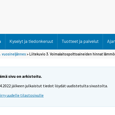
a
Kyselyt ja tiedonkeruut
Tuotteet ja palvelut
Aja
. vuosineljännes
> Liitekuvio 3. Voimalaitospolttoaineiden hinnat lämm
ämä sivu on arkistoitu.
.4.2022 jälkeen julkaistut tiedot löydät uudistetulta sivustolta.
iirry uudelle tilastosivulle