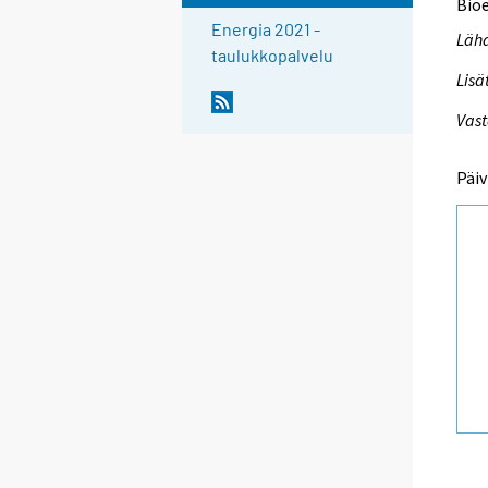
Bioe
Energia 2021 -
Lähd
taulukkopalvelu
Lisä
Vast
Päiv