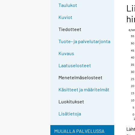
Taulukot
Li
h
Kuviot
Tiedotteet
Tuote- ja palvelutarjonta
Kuvaus
Laatuselosteet
Menetelmäselosteet
Käsitteet ja määritelmät
Luokitukset
Lisätietoja
Läh
MUUALLA PALVELUSSA