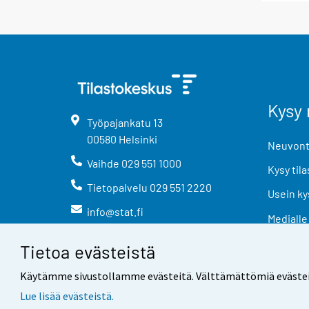
Kysy 
Työpajankatu
13
00580
Helsinki
Neuvonta
Vaihde
029 551 1000
Kysy tila
Tietopalvelu
029 551 2220
Usein ky
info@stat.fi
Medialle
Tietoa evästeistä
Käytämme sivustollamme evästeitä. Välttämättömiä evästeitä t
Lue lisää evästeistä.