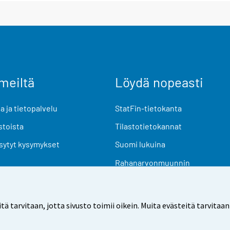
meiltä
Löydä nopeasti
 ja tietopalvelu
StatFin-tietokanta
stoista
Tilastotietokannat
sytyt kysymykset
Suomi lukuina
Rahanarvonmuunnin
Tulevat julkaisut
Tutkimusaineistot
arvitaan, jotta sivusto toimii oikein. Muita evästeitä tarvitaan