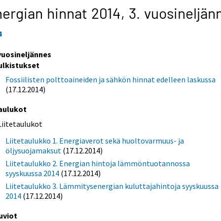
ergian hinnat 2014,
3. vuosineljän
4
 vuosineljännes
ulkistukset
Fossiilisten polttoaineiden ja sähkön hinnat edelleen laskussa
(17.12.2014)
aulukot
Liitetaulukot
Liitetaulukko 1. Energiaverot sekä huoltovarmuus- ja
öljysuojamaksut
(17.12.2014)
Liitetaulukko 2. Energian hintoja lämmöntuotannossa
syyskuussa 2014
(17.12.2014)
Liitetaulukko 3. Lämmitysenergian kuluttajahintoja syyskuussa
2014
(17.12.2014)
uviot