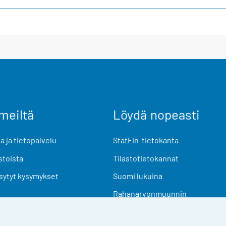
meiltä
Löydä nopeasti
 ja tietopalvelu
StatFin-tietokanta
stoista
Tilastotietokannat
sytyt kysymykset
Suomi lukuina
Rahanarvonmuunnin
Tulevat julkaisut