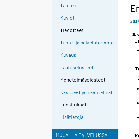
Taulukot
En
Kuviot
201
Tiedotteet
3.
J
Tuote- ja palvelutarjonta
Kuvaus
Laatuselosteet
T
Menetelmäselosteet
Käsitteet ja määritelmät
Luokitukset
Lisätietoja
MUUALLA PALVELUSSA
K