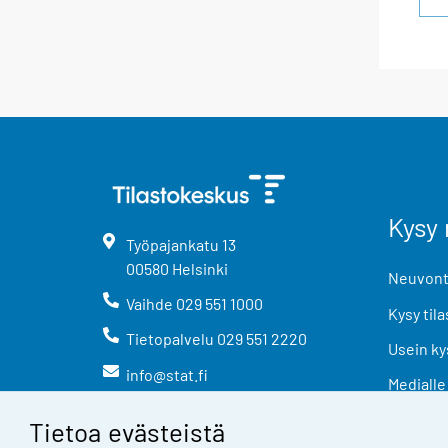
Kysy 
Työpajankatu
13
00580
Helsinki
Neuvonta
Vaihde
029 551 1000
Kysy tila
Tietopalvelu
029 551 2220
Usein ky
info@stat.fi
Medialle
Tietoa evästeistä