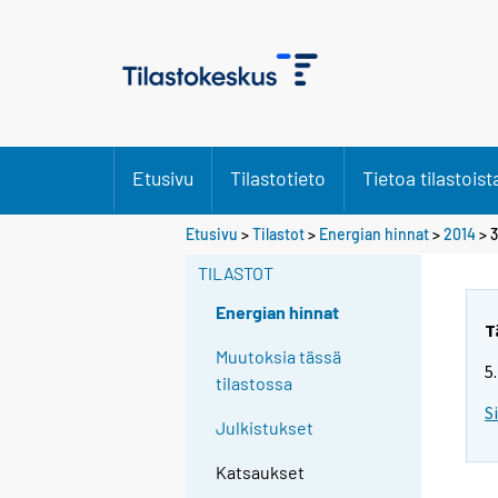
Etusivu
Tilastotieto
Tietoa tilastoist
Etusivu
>
Tilastot
>
Energian hinnat
>
2014
>
3
TILASTOT
Energian hinnat
T
Muutoksia tässä
5
tilastossa
S
Julkistukset
Katsaukset