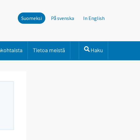
Suomeksi
På svenska
In English
nkohtaista
Tietoa meistä
Haku