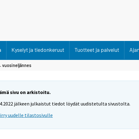
a
Kyselyt ja tiedonkeruut
Tuotteet ja palvelut
Aja
. vuosineljännes
ämä sivu on arkistoitu.
.4.2022 jälkeen julkaistut tiedot löydät uudistetulta sivustolta.
iirry uudelle tilastosivulle