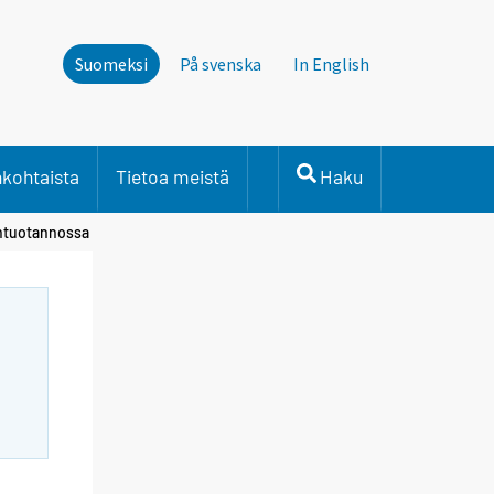
Suomeksi
På svenska
In English
nkohtaista
Tietoa meistä
Haku
öntuotannossa