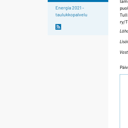
lämm
Energia 2021 -
puol
taulukkopalvelu
Tul
ry/T
Lähd
Lisä
Vast
Päiv