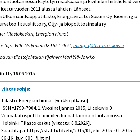
öntuotannossa käytetyn maakaasun ja kivihiilen hiilidioksidiver
itettu vuoden 2011 alusta lähtien. Lähteet:
li/Ulkomaankauppatilasto, Energiavirasto/Gasum Oy, Bioenergia
urveteollisuusliitto ry, Öljy- ja biopolttoaineala ry.
e: Tilastokeskus, Energian hinnat
tietoja: Ville Maljanen 029 551 2691,
energia@tilastokeskus.fi
aavan tilastojohtajan sijainen: Mari Ylä-Jarkko
itetty 16.06.2015
Viittausohje
:
Tilasto: Energian hinnat [verkkojulkaisu].
ISSN=1799-7984.
1. Vuosineljännes
2015, Liitekuvio 3.
Voimalaitospolttoaineiden hinnat lämmöntuotannossa .
Helsinki: Tilastokeskus [viitattu: 6.8.2026].
Saantitapa: https://stat.fi/til/ehi/2015/01/ehi_2015_01_2015-
06-16_kuv_003_fi.html