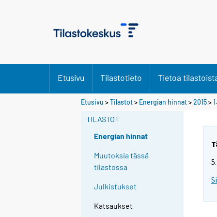
Etusivu
Tilastotieto
Tietoa tilastoist
Etusivu
>
Tilastot
>
Energian hinnat
>
2015
>
1
TILASTOT
Energian hinnat
T
Muutoksia tässä
5
tilastossa
S
Julkistukset
Katsaukset