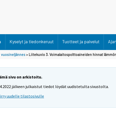
a
Kyselyt ja tiedonkeruut
Tuotteet ja palvelut
Aja
. vuosineljännes
> Liitekuvio 3. Voimalaitospolttoaineiden hinnat lämm
ämä sivu on arkistoitu.
.4.2022 jälkeen julkaistut tiedot löydät uudistetulta sivustolta.
iirry uudelle tilastosivulle