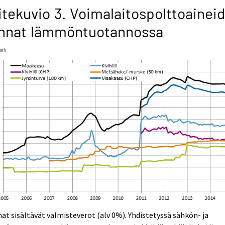
itekuvio 3. Voimalaitospolttoainei
innat lämmöntuotannossa
at sisältävät valmisteverot (alv 0%). Yhdistetyssä sähkön- ja