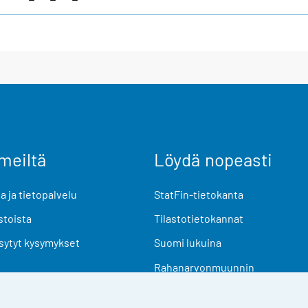
meiltä
Löydä nopeasti
 ja tietopalvelu
StatFin-tietokanta
stoista
Tilastotietokannat
sytyt kysymykset
Suomi lukuina
Rahanarvonmuunnin
Tulevat julkaisut