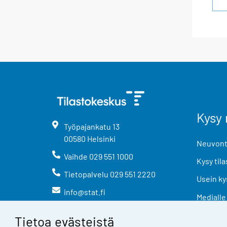
Kysy 
Työpajankatu
13
00580
Helsinki
Neuvonta
Vaihde
029 551 1000
Kysy tila
Tietopalvelu
029 551 2220
Usein ky
info@stat.fi
Medialle
Tietoa evästeistä