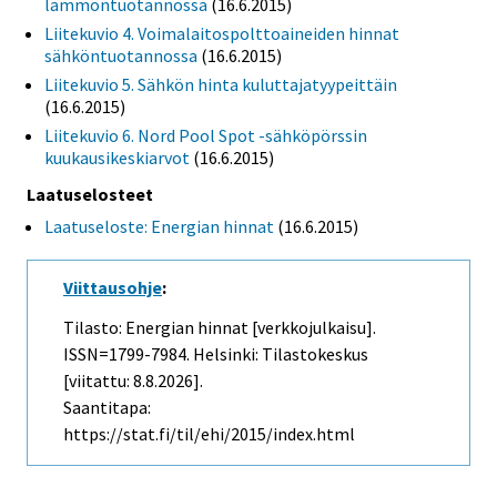
lämmöntuotannossa
(16.6.2015)
Liitekuvio 4. Voimalaitospolttoaineiden hinnat
sähköntuotannossa
(16.6.2015)
Liitekuvio 5. Sähkön hinta kuluttajatyypeittäin
(16.6.2015)
Liitekuvio 6. Nord Pool Spot -sähköpörssin
kuukausikeskiarvot
(16.6.2015)
Laatuselosteet
Laatuseloste: Energian hinnat
(16.6.2015)
Viittausohje
:
Tilasto: Energian hinnat [verkkojulkaisu].
ISSN=1799-7984. Helsinki: Tilastokeskus
[viitattu: 8.8.2026].
Saantitapa:
https://stat.fi/til/ehi/2015/index.html