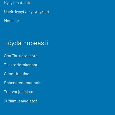
Kysy tilastoista
Usein kysytyt kysymykset
Medialle
Löydä nopeasti
StatFin-tietokanta
Tilastotietokannat
Suomi lukuina
Rahanarvonmuunnin
Tulevat julkaisut
Tutkimusaineistot