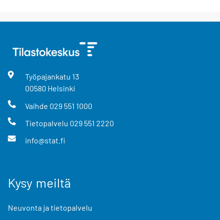
Työpajankatu
13
00580
Helsinki
Vaihde
029 551 1000
Tietopalvelu
029 551 2220
info@stat.fi
Kysy meiltä
Neuvonta ja tietopalvelu