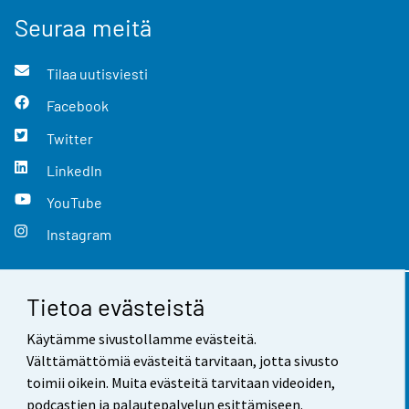
Seuraa meitä
Tilaa uutisviesti
Facebook
Twitter
LinkedIn
YouTube
Instagram
Tietoa evästeistä
Yhteystiedot
Käytämme sivustollamme evästeitä.
Palaute
Välttämättömiä evästeitä tarvitaan, jotta sivusto
toimii oikein. Muita evästeitä tarvitaan videoiden,
Käyttöehdot
podcastien ja palautepalvelun esittämiseen.