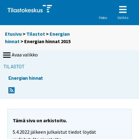
Valikko
Haku
Etusivu
>
Tilastot
>
Energian
hinnat
> Energian hinnat 2015
Avaa valikko
TILASTOT
Energian hinnat
Tämä sivu on arkistoitu.
5.4.2022 jälkeen julkaistut tiedot löydät