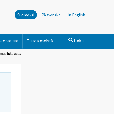
Suomeksi
På svenska
In English
nkohtaista
Tietoa meistä
Haku
 maaliskuussa