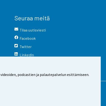
Seuraa meitä
Tilaa uutisviesti
Facebook
Twitter
LinkedIn
YouTube
Instagram
 videoiden, podcastien ja palautepalvelun esittämiseen.
stosta
Evästeasetukset