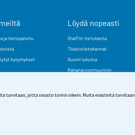
meiltä
Löydä nopeasti
 ja tietopalvelu
StatFin-tietokanta
stoista
Tilastotietokannat
sytyt kysymykset
Suomi lukuina
Rahanarvonmuunnin
Tulevat julkaisut
Tutkimusaineistot
arvitaan, jotta sivusto toimii oikein. Muita evästeitä tarvitaan
Käyttöehdot
Tietosuoja
Saavutettavuus
Tietoa sivu