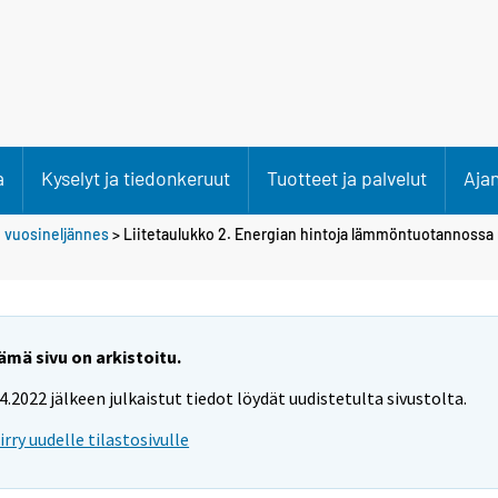
a
Kyselyt ja tiedonkeruut
Tuotteet ja palvelut
Aja
. vuosineljännes
> Liitetaulukko 2. Energian hintoja lämmöntuotannossa
ämä sivu on arkistoitu.
.4.2022 jälkeen julkaistut tiedot löydät uudistetulta sivustolta.
iirry uudelle tilastosivulle