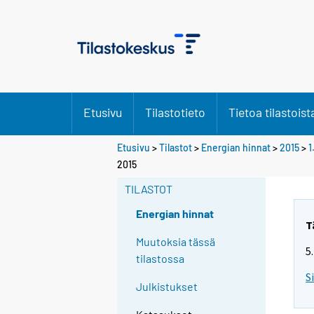
Etusivu
Tilastotieto
Tietoa tilastoist
Etusivu
>
Tilastot
>
Energian hinnat
>
2015
>
1
2015
TILASTOT
Energian hinnat
T
Muutoksia tässä
5
tilastossa
S
Julkistukset