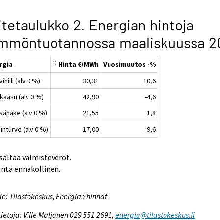
itetaulukko 2. Energian hintoja
ämmöntuotannossa maaliskuussa 2
1)
rgia
Hinta €/MWh
Vuosimuutos -%
vihiili (alv 0 %)
30,31
10,6
kaasu (alv 0 %)
42,90
-4,6
sähake (alv 0 %)
21,55
1,8
inturve (alv 0 %)
17,00
-9,6
isältää valmisteverot.
inta ennakollinen.
e: Tilastokeskus, Energian hinnat
tietoja: Ville Maljanen 029 551 2691,
energia@tilastokeskus.fi