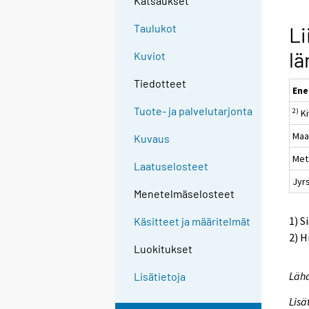
Katsaukset
Taulukot
Li
l
Kuviot
Tiedotteet
Ene
Tuote- ja palvelutarjonta
2)
Ki
Maa
Kuvaus
Met
Laatuselosteet
Jyrs
Menetelmäselosteet
1) S
Käsitteet ja määritelmät
2) H
Luokitukset
Lähd
Lisätietoja
Lisä