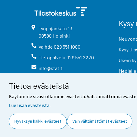
Kysy 
Työpajankatu
13
00580
Helsinki
Neuvonta
Vaihde
029 551 1000
Kysy tila
Tietopalvelu
029 551 2220
Usein ky
info@stat.fi
Medialle
Tietoa evästeistä
Käytämme sivustollamme evästeitä. Välttämättömiä evästeitä t
Lue lisää evästeistä.
Yhteystiedot
Palaute
Hyväksyn kaikki evästeet
Vain välttämättömät evästeet