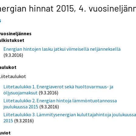
ergian hinnat 2015,
4. vuosineljän
5
 vuosineljännes
ulkistukset
Energian hintojen lasku jatkui viimeisellä neljänneksellä
(9.3.2016)
aulukot
Liitetaulukot
Liitetaulukko 1. Energiaverot sekä huoltovarmuus- ja
öljysuojamaksut
(9.3.2016)
Liitetaulukko 2. Energian hintoja lämmöntuotannossa
joulukuussa 2015
(9.3.2016)
Liitetaulukko 3. Lämmitysenergian kuluttajahintoja joulukuuss
2015
(9.3.2016)
uviot