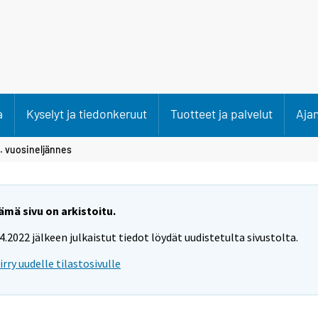
a
Kyselyt ja tiedonkeruut
Tuotteet ja palvelut
Aja
. vuosineljännes
ämä sivu on arkistoitu.
.4.2022 jälkeen julkaistut tiedot löydät uudistetulta sivustolta.
iirry uudelle tilastosivulle