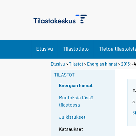
Etusivu
Tilastotieto
Tietoa tilastoist
Etusivu
>
Tilastot
>
Energian hinnat
>
2015
>
4
TILASTOT
Energian hinnat
T
Muutoksia tässä
5
tilastossa
S
Julkistukset
Katsaukset