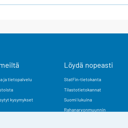
meiltä
Löydä nopeasti
 ja tietopalvelu
StatFin-tietokanta
stoista
Tilastotietokannat
sytyt kysymykset
Suomi lukuina
Rahanarvonmuunnin
Tulevat julkaisut