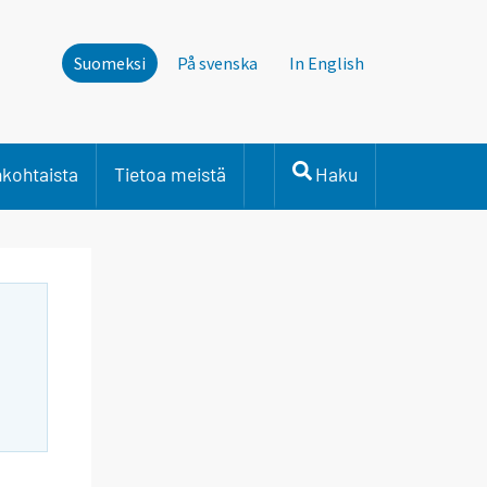
Suomeksi
På svenska
In English
nkohtaista
Tietoa meistä
Haku