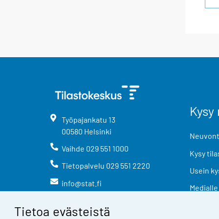
Kysy 
Työpajankatu
13
00580
Helsinki
Neuvonta
Vaihde
029 551 1000
Kysy tila
Tietopalvelu
029 551 2220
Usein ky
info@stat.fi
Medialle
Tietoa evästeistä