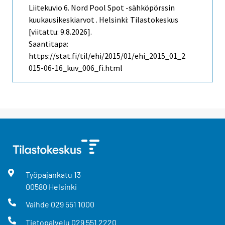
Liitekuvio 6. Nord Pool Spot -sähköpörssin
kuukausikeskiarvot . Helsinki: Tilastokeskus
[viitattu: 9.8.2026].
Saantitapa:
https://stat.fi/til/ehi/2015/01/ehi_2015_01_2
015-06-16_kuv_006_fi.html
Työpajankatu
13
00580
Helsinki
Vaihde
029 551 1000
Tietopalvelu
029 551 2220