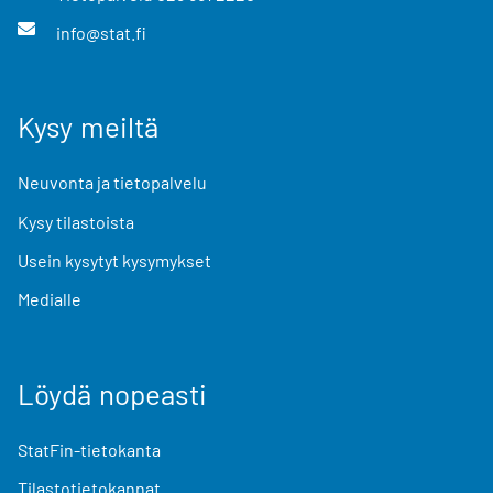
info@stat.fi
Kysy meiltä
Neuvonta ja tietopalvelu
Kysy tilastoista
Usein kysytyt kysymykset
Medialle
Löydä nopeasti
StatFin-tietokanta
Tilastotietokannat