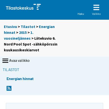
Valikko
Haku
Etusivu
>
Tilastot
>
Energian
hinnat
>
2015
>
1.
vuosineljännes
> Liitekuvio 6.
Nord Pool Spot -sähköpörssin
kuukausikeskiarvot
Avaa valikko
TILASTOT
Energian hinnat