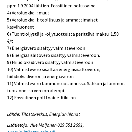
ppm 1.9.2004 lähtien. Fossiilinen polttoaine.
4) Veroluokka I: muut
5) Veroluokka II: teollisuus ja ammattimaiset
kasvihuoneet
6) Tuontiöljystä ja -öljytuotteista perittävä maksu: 1,50
€/t
7) Energiavero sisältyy valmisteveroon
8) Energiasisältövero sisältyy valmisteveroon.
9) Hiilidioksidivero sisältyy valmisteveroon
10) Valmistevero sisältää energiasisältöveron,
hiilidioksidiveron ja energiaveron.
11) Valmistevero lämmöntuotannossa. Sähkön ja lämmön
tuotannossa vero on alempi.
12) Fossiilinen polttoaine. Rikitön
Lähde: Tilastokeskus, Energian hinnat
Lisätietoja: Ville Maljanen 029 551 2691,
energia@tilastokeskus.fi