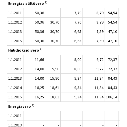
8)
Energiasisältövero
1.1.2011
50,36
-
7,70
8,79
54,54
3
1.1.2012
50,36
30,70
7,70
8,79
54,54
3
1.1.2013
50,36
30,70
6,65
7,59
47,10
4
1.1.2015
50,36
30,70
6,65
7,59
47,10
6
9)
Hiilidioksidivero
1.1.2011
11,66
-
8,00
9,72
72,37
5
1.1.2012
14,00
15,90
8,00
9,72
72,37
5
1.1.2013
14,00
15,90
9,34
11,34
84,43
6
1.1.2014
16,25
18,61
9,34
11,34
84,43
6
1.1.2015
16,25
18,61
9,34
11,34
106,14
8
7)
Energiavero
1.1.2011
-
-
-
-
-
1.1.2013
-
-
-
-
-