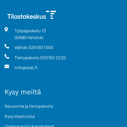
Työpajankatu
13
00580
Helsinki
Vaihde
029 551 1000
Tietopalvelu
029 551 2220
info@stat.fi
Kysy meiltä
Neuvonta ja tietopalvelu
Kysy tilastoista
Usein kysytyt kysymykset