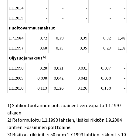
1.1.2014
-
-
-
-
-
1.1.2015
-
-
-
-
-
Huoltovarmuusmaksut
1.7.1984
0,72
0,39
0,39
0,32
1,48
1.1.1997
0,68
0,35
0,35
0,28
1,18
0,
6)
Öljysuojamaksut
1.1.1990
0,28
0,031
0,031
0,037
-
1.1.2005
0,038
0,042
0,042
0,050
-
1.1.2010
0,113
0,126
0,126
0,150
-
1) Sähköntuotannon polttoaineet verovapaita 1.1.1997
alkaen
2) Reformuloitu 1.1.1993 lähtien, lisäksi rikitön 1.9.2004
lähtien. Fossiilinen polttoaine.
3) Rikitön, rikkipit. < 50 ppm 1.7.1993 lähtien, rikkipit.< 10