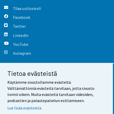
Tilaa uutisviesti
Facebook
Twitter
LinkedIn
YouTube
Instagram
Tietoa evästeistä
Yhteystiedot
Käytämme sivustollamme evästeitä.
Palaute
Välttämättömiä evästeitä tarvitaan, jotta sivusto
toimii oikein. Muita evästeitä tarvitaan videoiden,
Käyttöehdot
podcastien ja palautepalvelun esittämiseen.
Tietosuoja
Lue lisää evästeistä.