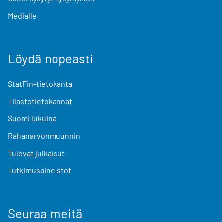
Medialle
Löydä nopeasti
StatFin-tietokanta
Tilastotietokannat
Suomi lukuina
Rahanarvonmuunnin
Tulevat julkaisut
Tutkimusaineistot
Seuraa meitä