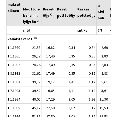
maksut
11)
Moottori-
Diesel-
Kevyt
Raskas
Maa
alkaen
Kivi-
3)
bensiini,
öljy
polttoöljy
polttoöljy
kaa
hiili
12)
2)
lyijytön
snt/l
snt/kg
€/t
€/M
10)
Valmisteverot
1.1.1990
21,53
16,82
0,34
0,34
2,69
0
1.1.1991
26,57
17,49
0,35
0,35
2,83
0
1.1.1992
28,26
17,49
0,35
0,35
2,83
0
1.8.1992
31,62
17,49
0,35
0,35
2,83
0
1.1.1993
39,52
19,17
1,41
1,12
5,61
0
1.7.1993
39,52
16,65
1,41
1,12
5,61
0
1.1.1994
40,05
17,29
2,05
1,98
11,30
1
1.1.1995
45,12
27,50
3,02
3,12
19,53
0
1.1.1996
51,85
27,50
3,02
3,12
19,53
0