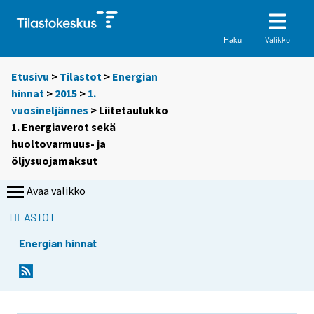
Valikko
Haku
Etusivu
>
Tilastot
>
Energian
hinnat
>
2015
>
1.
vuosineljännes
> Liitetaulukko
1. Energiaverot sekä
huoltovarmuus- ja
öljysuojamaksut
Avaa valikko
TILASTOT
Energian hinnat