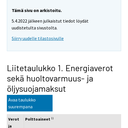
Tämä sivu on arkistoitu.
5.4.2022 jälkeen julkaistut tiedot löydät
uudistetulta sivustolta.
Siirry uudelle tilastosivulle
Liitetaulukko 1. Energiaverot
sekä huoltovarmuus- ja
öljysuojamaksut
Avaa taulukko
suurempana
1)
Verot
Polttoaineet
ja