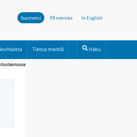
Suomeksi
På svenska
In English
nkohtaista
Tietoa meistä
Haku
öntuotannossa