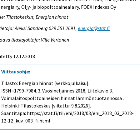
nergia ry, Öljy- ja biopolttoaineala ry, FOEX Indexes Oy.
e: Tilastokeskus, Energian hinnat
tietoja: Aleksi Sandberg 029 551 2691,
energia@stat.fi
aava tilastojohtaja: Ville Vertanen
itetty 12.12.2018
Viittausohje
:
Tilasto: Energian hinnat [verkkojulkaisu].
ISSN=1799-7984.
3. Vuosineljännes
2018, Liitekuvio 3.
Voimalaitospolttoaineiden hinnat lämmöntuotannossa .
Helsinki: Tilastokeskus [viitattu: 9.8.2026].
Saantitapa: https://stat.fi/til/ehi/2018/03/ehi_2018_03_2018-
12-12_kuv_003_fi.html