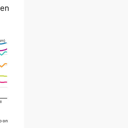
den
o on