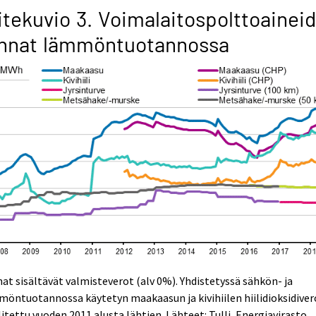
itekuvio 3. Voimalaitospolttoainei
innat lämmöntuotannossa
at sisältävät valmisteverot (alv 0%). Yhdistetyssä sähkön- ja
öntuotannossa käytetyn maakaasun ja kivihiilen hiilidioksidiver
itettu vuoden 2011 alusta lähtien. Lähteet: Tulli, Energiavirasto