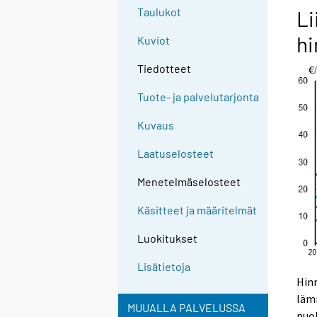
Taulukot
Li
h
Kuviot
Tiedotteet
Tuote- ja palvelutarjonta
Kuvaus
Laatuselosteet
Menetelmäselosteet
Käsitteet ja määritelmät
Luokitukset
Lisätietoja
Hinn
lämm
MUUALLA PALVELUSSA
puol