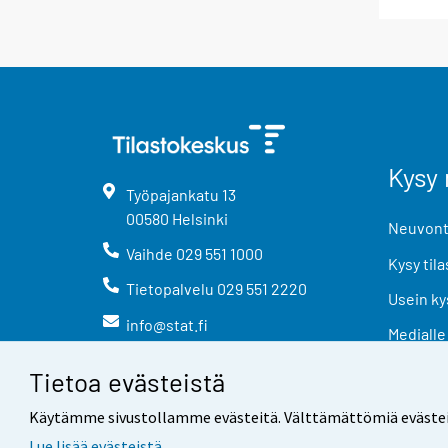
Kysy 
Työpajankatu
13
00580
Helsinki
Neuvonta
Vaihde
029 551 1000
Kysy tila
Tietopalvelu
029 551 2220
Usein ky
info@stat.fi
Medialle
Tietoa evästeistä
Käytämme sivustollamme evästeitä. Välttämättömiä evästeitä t
Lue lisää evästeistä.