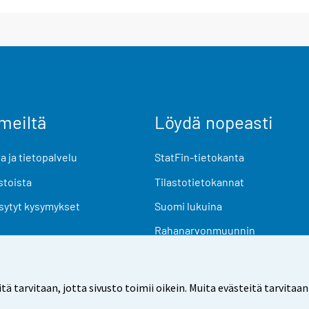
meiltä
Löydä nopeasti
 ja tietopalvelu
StatFin-tietokanta
stoista
Tilastotietokannat
sytyt kysymykset
Suomi lukuina
Rahanarvonmuunnin
Tulevat julkaisut
Tutkimusaineistot
arvitaan, jotta sivusto toimii oikein. Muita evästeitä tarvitaan