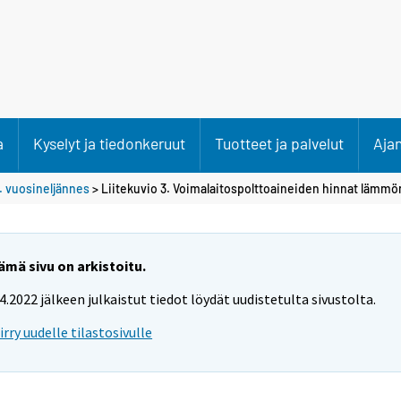
a
Kyselyt ja tiedonkeruut
Tuotteet ja palvelut
Aja
. vuosineljännes
> Liitekuvio 3. Voimalaitospolttoaineiden hinnat lämm
ämä sivu on arkistoitu.
.4.2022 jälkeen julkaistut tiedot löydät uudistetulta sivustolta.
iirry uudelle tilastosivulle