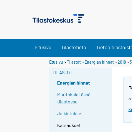
Etusivu
Tilastotieto
Tietoa tilastoist
Etusivu
>
Tilastot
>
Energian hinnat
>
2018
>
3
TILASTOT
Energian hinnat
T
Muutoksia tässä
5
tilastossa
S
Julkistukset
Katsaukset