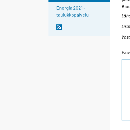
Bioe
Energia 2021 -
taulukkopalvelu
Lähd
Lisä
Vast
Päiv