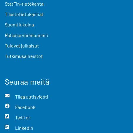
StatFin-tietokanta
Tilastotietokannat
Suomi lukuina
Rahanarvonmuunnin
Tulevat julkaisut
Tutkimusaineistot
Seuraa meitä
Tilaa uutisviesti
Facebook
Twitter
LinkedIn