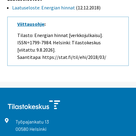
Laatuseloste: Energian hinnat
(12.12.2018)
Viittausohje
:
Tilasto: Energian hinnat [verkkojulkaisu].
ISSN=1799-7984. Helsinki: Tilastokeskus
[viitattu: 9.8.2026].
Saantitapa: https://stat.fi/til/ehi/2018/03/
Työpajankatu
13
00580
Helsinki