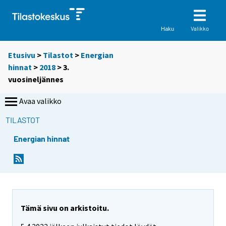
Valikko
Haku
Etusivu
>
Tilastot
>
Energian
hinnat
>
2018
>
3.
vuosineljännes
Avaa valikko
TILASTOT
Energian hinnat
Tämä sivu on arkistoitu.