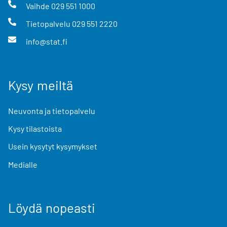
Vaihde
029 551 1000
Tietopalvelu
029 551 2220
info@stat.fi
Kysy meiltä
Neuvonta ja tietopalvelu
Kysy tilastoista
Usein kysytyt kysymykset
Medialle
Löydä nopeasti