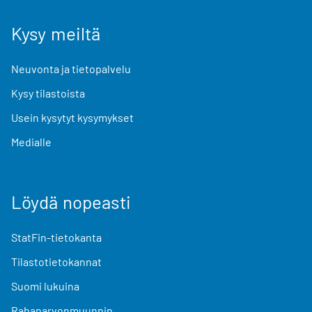
Kysy meiltä
Neuvonta ja tietopalvelu
Kysy tilastoista
Usein kysytyt kysymykset
Medialle
Löydä nopeasti
StatFin-tietokanta
Tilastotietokannat
Suomi lukuina
Rahanarvonmuunnin