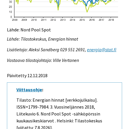
Lähde: Nord Pool Spot
Lähde: Tilastokeskus, Energian hinnat
Lisätietoja: Aleksi Sandberg 029 551 2691,
energia@stat.fi
Vastaava tilastojohtaja: Ville Vertanen
Päivitetty 12.12.2018
Viittausohje
:
Tilasto: Energian hinnat [verkkojulkaisu].
ISSN=1799-7984.
3. Vuosineljännes
2018,
Liitekuvio 6. Nord Pool Spot -sähköpörssin
kuukausikeskiarvot . Helsinki: Tilastokeskus
[viitattu: 7.8.2026].