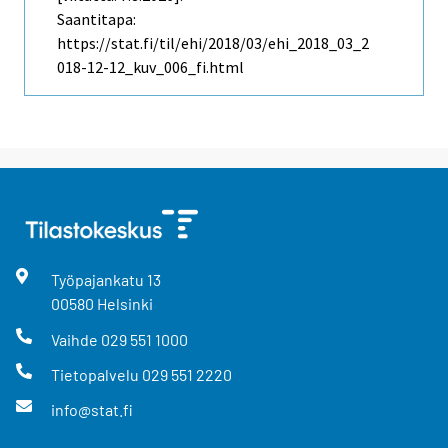
Saantitapa:
https://stat.fi/til/ehi/2018/03/ehi_2018_03_2
018-12-12_kuv_006_fi.html
Työpajankatu
13
00580
Helsinki
Vaihde
029 551 1000
Tietopalvelu
029 551 2220
info@stat.fi