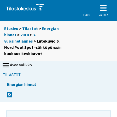
Valikko
Haku
Etusivu
>
Tilastot
>
Energian
hinnat
>
2018
>
3.
vuosineljännes
> Liitekuvio 6.
Nord Pool Spot -sähköpörssin
kuukausikeskiarvot
Avaa valikko
TILASTOT
Energian hinnat