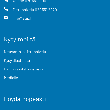
Vaihde
029 551 1000
Tietopalvelu
029 551 2220
info@stat.fi
Kysy meiltä
Neuvonta ja tietopalvelu
Kysy tilastoista
Usein kysytyt kysymykset
Medialle
Löydä nopeasti