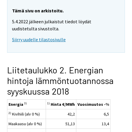
Tämä sivu on arkistoitu.
5.4.2022 jälkeen julkaistut tiedot löydät
uudistetulta sivustolta.
Siirry uudelle tilastosivulle
Liitetaulukko 2. Energian
hintoja lämmöntuotannossa
syyskuussa 2018
3)
1)
Energia
Hinta €/MWh
Vuosimuutos -%
2)
Kivihiili (alv 0 %)
42,2
6,5
Maakaasu (alv 0 %)
51,13
13,4