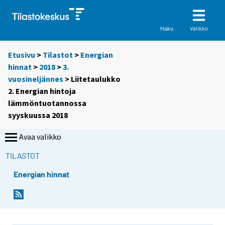
Valikko
Haku
Etusivu
>
Tilastot
>
Energian
hinnat
>
2018
>
3.
vuosineljännes
> Liitetaulukko
2. Energian hintoja
lämmöntuotannossa
syyskuussa 2018
Avaa valikko
TILASTOT
Energian hinnat