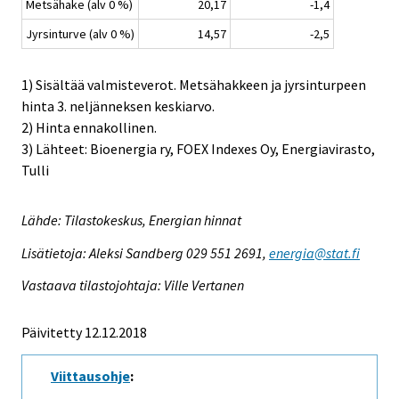
Metsähake (alv 0 %)
20,17
-1,4
Jyrsinturve (alv 0 %)
14,57
-2,5
1) Sisältää valmisteverot. Metsähakkeen ja jyrsinturpeen
hinta 3. neljänneksen keskiarvo.
2) Hinta ennakollinen.
3) Lähteet: Bioenergia ry, FOEX Indexes Oy, Energiavirasto,
Tulli
Lähde: Tilastokeskus, Energian hinnat
Lisätietoja: Aleksi Sandberg 029 551 2691,
energia@stat.fi
Vastaava tilastojohtaja: Ville Vertanen
Päivitetty 12.12.2018
Viittausohje
: