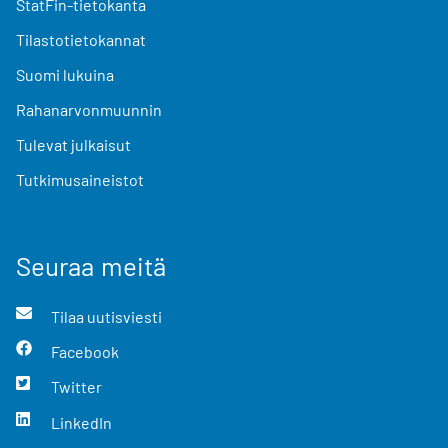
StatFin-tietokanta
Tilastotietokannat
Suomi lukuina
Rahanarvonmuunnin
Tulevat julkaisut
Tutkimusaineistot
Seuraa meitä
Tilaa uutisviesti
Facebook
Twitter
LinkedIn