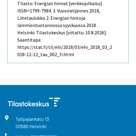
Tilasto: Energian hinnat [verkkojulkaisu].
ISSN=1799-7984.
3. Vuosineljännes
2018,
Liitetaulukko 2. Energian hintoja
lämmöntuotannossa syyskuussa 2018 .
Helsinki: Tilastokeskus [viitattu: 10.8.2026].
Saantitapa:
https://stat.fi/til/ehi/2018/03/ehi_2018_03_2
018-12-12_tau_002_fi.html
Työpajankatu
13
00580
Helsinki